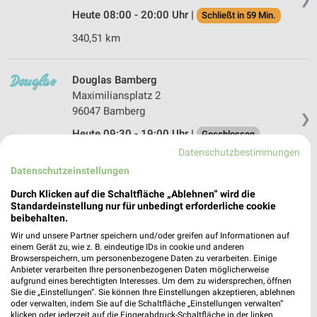
Heute 08:00 - 20:00 Uhr |
Schließt in 59 Min.
340,51 km
Douglas Bamberg
Maximiliansplatz 2
96047 Bamberg
❯
Heute 09:30 - 19:00 Uhr |
Geschlossen
Datenschutzbestimmungen
340,47 km
Datenschutzeinstellungen
Durch Klicken auf die Schaltfläche „Ablehnen“ wird die
Müller Bamberg
Standardeinstellung nur für unbedingt erforderliche cookie
Maximiliansplatz 14
beibehalten.
96047 Bamberg
❯
Wir und unsere Partner speichern und/oder greifen auf Informationen auf
einem Gerät zu, wie z. B. eindeutige IDs in cookie und anderen
Heute 09:00 - 19:00 Uhr |
Geschlossen
Browserspeichern, um personenbezogene Daten zu verarbeiten. Einige
Anbieter verarbeiten Ihre personenbezogenen Daten möglicherweise
340,43 km • Angebote: 4 Prospekte
aufgrund eines berechtigten Interesses. Um dem zu widersprechen, öffnen
Sie die „Einstellungen“. Sie können Ihre Einstellungen akzeptieren, ablehnen
oder verwalten, indem Sie auf die Schaltfläche „Einstellungen verwalten“
klicken oder jederzeit auf die Fingerabdruck-Schaltfläche in der linken