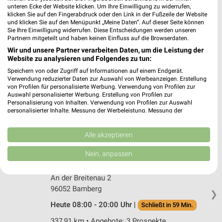
dm Neunkirchen a.Brand
unteren Ecke der Website klicken. Um Ihre Einwilligung zu widerrufen,
Zum Neuntagwerk 12
klicken Sie auf den Fingerabdruck oder den Link in der Fußzeile der Website
91077 Neunkirchen a.Brand
und klicken Sie auf den Menüpunkt „Meine Daten“. Auf dieser Seite können
❯
Sie Ihre Einwilligung widerrufen. Diese Entscheidungen werden unseren
Heute 08:00 - 20:00 Uhr |
Partnern mitgeteilt und haben keinen Einfluss auf die Browserdaten.
Schließt in 59 Min.
Wir und unsere Partner verarbeiten Daten, um die Leistung der
360,98 km
Website zu analysieren und Folgendes zu tun:
Speichern von oder Zugriff auf Informationen auf einem Endgerät.
Verwendung reduzierter Daten zur Auswahl von Werbeanzeigen. Erstellung
dm Heßdorf
von Profilen für personalisierte Werbung. Verwendung von Profilen zur
Im Gewerbepark 3
Auswahl personalisierter Werbung. Erstellung von Profilen zur
Personalisierung von Inhalten. Verwendung von Profilen zur Auswahl
91093 Heßdorf
❯
personalisierter Inhalte. Messung der Werbeleistung. Messung der
Performance von Inhalten. Analyse von Zielgruppen durch Statistiken oder
Heute 08:00 - 20:00 Uhr |
Schließt in 59 Min.
Kombinationen von Daten aus verschiedenen Quellen. Entwicklung und
Verbesserung der Angebote. Verwendung reduzierter Daten zur Auswahl
Alle akzeptieren
365,35 km
von Inhalten.
Daten können außerhalb der Europäischen Union weitergegeben und in die
Nein, anpassen
USA gesendet werden.
Rossmann Bamberg
Ihre Einwilligung und die cookie Richtlinie gelten ausschließlich für diese
Website/App.
An der Breitenau 2
96052 Bamberg
Partnerliste anzeigen (1 IAB-Anbieter)
❯
Wir nutzen Ihre Daten für folgende Zwecke:
Heute 08:00 - 20:00 Uhr |
Schließt in 59 Min.
IAB-Verarbeitungszwecke:
337,91 km • Angebote: 3 Prospekte