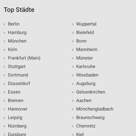
Top Städte
›
Berlin
›
Wuppertal
›
Hamburg
›
Bielefeld
›
München
›
Bonn
›
Köln
›
Mannheim
›
Frankfurt (Main)
›
Münster
›
Stuttgart
›
Karlsruhe
›
Dortmund
›
Wiesbaden
›
Düsseldorf
›
Augsburg
›
Essen
›
Gelsenkirchen
›
Bremen
›
Aachen
›
Hannover
›
Mönchengladbach
›
Leipzig
›
Braunschweig
›
Nürnberg
›
Chemnitz
›
Duisburg
›
Kiel