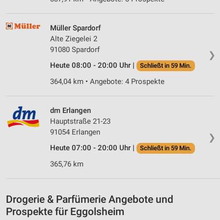
Speichern von oder Zugriff auf Informationen
auf einem Endgerät
Müller Spardorf
Verwendung reduzierter Daten zur Auswahl von
Alte Ziegelei 2
Werbeanzeigen
91080 Spardorf
❯
Erstellung von Profilen für personalisierte
Heute 08:00 - 20:00 Uhr |
Schließt in 59 Min.
Werbung
364,04 km • Angebote: 4 Prospekte
Verwendung von Profilen zur Auswahl
personalisierter Werbung
dm Erlangen
Hauptstraße 21-23
Erstellung von Profilen zur Personalisierung
von Inhalten
91054 Erlangen
❯
Heute 07:00 - 20:00 Uhr |
Schließt in 59 Min.
Verwendung von Profilen zur Auswahl
personalisierter Inhalte
365,76 km
Messung der Werbeleistung
Drogerie & Parfümerie Angebote und
Messung der Performance von Inhalten
Prospekte für Eggolsheim
Analyse von Zielgruppen durch Statistiken oder