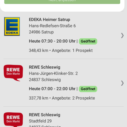
USA gesendet werden.
337,97 km • Angebote: 1 Prospekt
Ihre Einwilligung und die cookie Richtlinie gelten ausschließlich für diese
Website/App.
EDEKA Heimer Satrup
Partnerliste anzeigen (1 IAB-Anbieter)
Hans-Redlefsen-Straße 6
Wir nutzen Ihre Daten für folgende Zwecke:
24986 Satrup
❯
IAB-Verarbeitungszwecke:
Heute 07:30 - 20:00 Uhr |
Geöffnet
Speichern von oder Zugriff auf Informationen
auf einem Endgerät
348,43 km • Angebote: 1 Prospekt
Verwendung reduzierter Daten zur Auswahl von
Werbeanzeigen
REWE Schleswig
Hans-Jürgen-Klinker-Str. 2
Erstellung von Profilen für personalisierte
24837 Schleswig
Werbung
❯
Heute 07:00 - 22:00 Uhr |
Geöffnet
Verwendung von Profilen zur Auswahl
personalisierter Werbung
337,78 km • Angebote: 2 Prospekte
Erstellung von Profilen zur Personalisierung
von Inhalten
REWE Schleswig
Stadtfeld 29
Verwendung von Profilen zur Auswahl