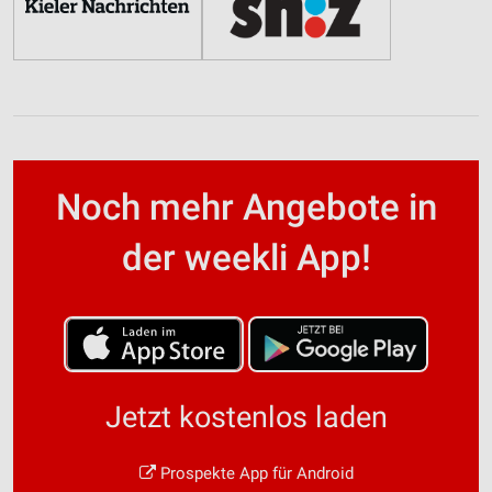
Noch mehr Angebote in
der weekli App!
Jetzt kostenlos laden
Prospekte App für Android