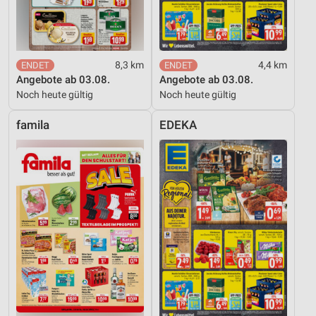
Notwendig
Performance
Funktional
8,3 km
4,4 km
Angebote ab 03.08.
Angebote ab 03.08.
Werbung
Noch heute gültig
Noch heute gültig
famila
EDEKA