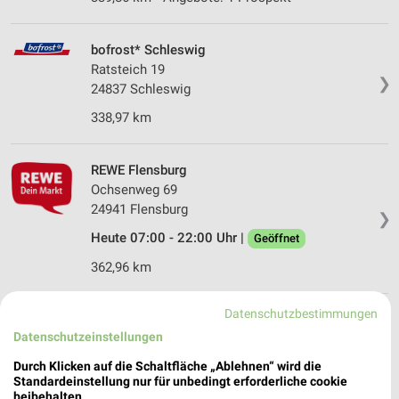
bofrost* Schleswig
Ratsteich 19
❯
24837 Schleswig
338,97 km
REWE Flensburg
Ochsenweg 69
24941 Flensburg
❯
Heute 07:00 - 22:00 Uhr |
Geöffnet
362,96 km
Datenschutzbestimmungen
nah & frisch-Markt R. Thordsen Joldelund
Datenschutzeinstellungen
Mittelstraße 8
❯
25862 Joldelund
Durch Klicken auf die Schaltfläche „Ablehnen“ wird die
Standardeinstellung nur für unbedingt erforderliche cookie
367,98 km
beibehalten.