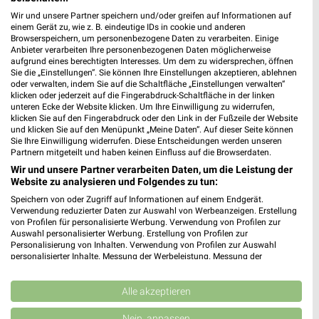
Wir und unsere Partner speichern und/oder greifen auf Informationen auf
einem Gerät zu, wie z. B. eindeutige IDs in cookie und anderen
nah & frisch-Markt Christiansen Vioel
Browserspeichern, um personenbezogene Daten zu verarbeiten. Einige
Westerende 4 - 6
Anbieter verarbeiten Ihre personenbezogenen Daten möglicherweise
❯
aufgrund eines berechtigten Interesses. Um dem zu widersprechen, öffnen
25884 Vioel
Sie die „Einstellungen“. Sie können Ihre Einstellungen akzeptieren, ablehnen
oder verwalten, indem Sie auf die Schaltfläche „Einstellungen verwalten“
368,00 km
klicken oder jederzeit auf die Fingerabdruck-Schaltfläche in der linken
unteren Ecke der Website klicken. Um Ihre Einwilligung zu widerrufen,
klicken Sie auf den Fingerabdruck oder den Link in der Fußzeile der Website
Kaufland Flensburg
und klicken Sie auf den Menüpunkt „Meine Daten“. Auf dieser Seite können
Sie Ihre Einwilligung widerrufen. Diese Entscheidungen werden unseren
Schleswiger Straße 130
Partnern mitgeteilt und haben keinen Einfluss auf die Browserdaten.
24941 Flensburg
❯
Wir und unsere Partner verarbeiten Daten, um die Leistung der
Website zu analysieren und Folgendes zu tun:
Heute 07:00 - 22:00 Uhr |
Geöffnet
Speichern von oder Zugriff auf Informationen auf einem Endgerät.
361,29 km • Angebote: 2 Prospekte
Verwendung reduzierter Daten zur Auswahl von Werbeanzeigen. Erstellung
von Profilen für personalisierte Werbung. Verwendung von Profilen zur
Auswahl personalisierter Werbung. Erstellung von Profilen zur
Personalisierung von Inhalten. Verwendung von Profilen zur Auswahl
famila Schleswig
personalisierter Inhalte. Messung der Werbeleistung. Messung der
Friedrich-Ebert-Str. 3
Performance von Inhalten. Analyse von Zielgruppen durch Statistiken oder
24837 Schleswig
Kombinationen von Daten aus verschiedenen Quellen. Entwicklung und
❯
Verbesserung der Angebote. Verwendung reduzierter Daten zur Auswahl
Alle akzeptieren
Heute 07:00 - 20:00 Uhr |
von Inhalten.
Geöffnet
Daten können außerhalb der Europäischen Union weitergegeben und in die
Nein, anpassen