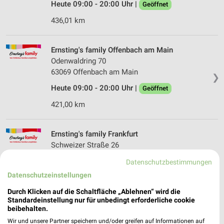
Heute 09:00 - 20:00 Uhr |
Geöffnet
436,01 km
Ernsting's family Offenbach am Main
Odenwaldring 70
63069 Offenbach am Main
❯
Heute 09:00 - 20:00 Uhr |
Geöffnet
421,00 km
Ernsting's family Frankfurt
Schweizer Straße 26
60594 Frankfurt
❯
Datenschutzbestimmungen
Heute 09:00 - 19:00 Uhr |
Geöffnet
Datenschutzeinstellungen
424,22 km
Durch Klicken auf die Schaltfläche „Ablehnen“ wird die
Standardeinstellung nur für unbedingt erforderliche cookie
beibehalten.
Ernsting's family Frankfurt
Wir und unsere Partner speichern und/oder greifen auf Informationen auf