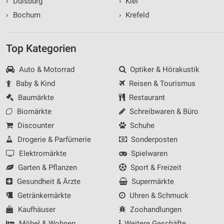
›
Duisburg
›
Kiel
›
Bochum
›
Krefeld
Top Kategorien
Auto & Motorrad
Optiker & Hörakustik
Baby & Kind
Reisen & Tourismus
Baumärkte
Restaurant
Biomärkte
Schreibwaren & Büro
Discounter
Schuhe
Drogerie & Parfümerie
Sonderposten
Elektromärkte
Spielwaren
Garten & Pflanzen
Sport & Freizeit
Gesundheit & Ärzte
Supermärkte
Getränkemärkte
Uhren & Schmuck
Kaufhäuser
Zoohandlungen
Möbel & Wohnen
Weitere Geschäfte