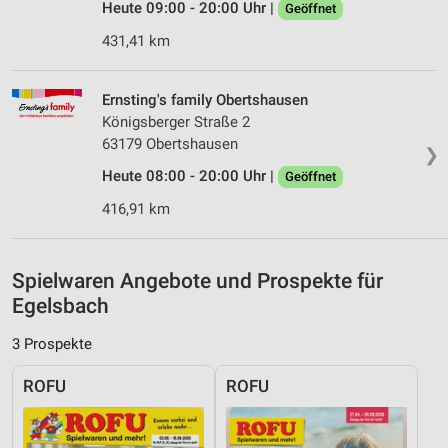
Heute 09:00 - 20:00 Uhr |
Geöffnet
Messung der Werbeleistung
431,41 km
Messung der Performance von Inhalten
Ernsting's family Obertshausen
Analyse von Zielgruppen durch Statistiken oder
Königsberger Straße 2
Kombinationen von Daten aus verschiedenen
Quellen
63179 Obertshausen
❯
Heute 08:00 - 20:00 Uhr |
Geöffnet
Entwicklung und Verbesserung der Angebote
416,91 km
Verwendung reduzierter Daten zur Auswahl von
Inhalten
IAB-Besonderheiten:
Spielwaren Angebote und Prospekte für
Egelsbach
Verwendung genauer Standortdaten
3 Prospekte
Geräte anhand von aktiv angeforderten
Informationen identifizieren
ROFU
ROFU
Nicht-IAB-Verarbeitungszwecke:
Notwendig