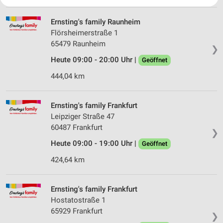
Ihre Einwilligung und die cookie Richtlinie gelten ausschließlich für diese
Website/App.
Ernsting's family Raunheim
Partnerliste anzeigen (1 IAB-Anbieter)
Flörsheimerstraße 1
Wir nutzen Ihre Daten für folgende Zwecke:
65479 Raunheim
IAB-Verarbeitungszwecke:
❯
Heute 09:00 - 20:00 Uhr |
Geöffnet
Speichern von oder Zugriff auf Informationen
auf einem Endgerät
444,04 km
Verwendung reduzierter Daten zur Auswahl von
Werbeanzeigen
Ernsting's family Frankfurt
Leipziger Straße 47
Erstellung von Profilen für personalisierte
60487 Frankfurt
Werbung
❯
Heute 09:00 - 19:00 Uhr |
Geöffnet
Verwendung von Profilen zur Auswahl
personalisierter Werbung
424,64 km
Erstellung von Profilen zur Personalisierung
von Inhalten
Ernsting's family Frankfurt
Hostatostraße 1
Verwendung von Profilen zur Auswahl
65929 Frankfurt
❯
personalisierter Inhalte