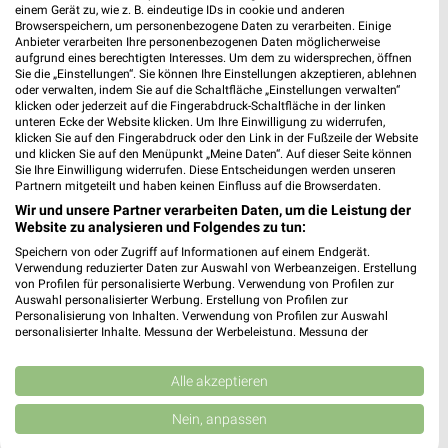
Mainzer Landstr. 683
einem Gerät zu, wie z. B. eindeutige IDs in cookie und anderen
Browserspeichern, um personenbezogene Daten zu verarbeiten. Einige
65933 Frankfurt
❯
Anbieter verarbeiten Ihre personenbezogenen Daten möglicherweise
aufgrund eines berechtigten Interesses. Um dem zu widersprechen, öffnen
Heute 09:00 - 20:00 Uhr |
Geöffnet
Sie die „Einstellungen“. Sie können Ihre Einstellungen akzeptieren, ablehnen
oder verwalten, indem Sie auf die Schaltfläche „Einstellungen verwalten“
429,53 km
klicken oder jederzeit auf die Fingerabdruck-Schaltfläche in der linken
unteren Ecke der Website klicken. Um Ihre Einwilligung zu widerrufen,
klicken Sie auf den Fingerabdruck oder den Link in der Fußzeile der Website
und klicken Sie auf den Menüpunkt „Meine Daten“. Auf dieser Seite können
Ernsting's family Offenbach
Sie Ihre Einwilligung widerrufen. Diese Entscheidungen werden unseren
Aliceplatz 11
Partnern mitgeteilt und haben keinen Einfluss auf die Browserdaten.
63065 Offenbach
❯
Wir und unsere Partner verarbeiten Daten, um die Leistung der
Website zu analysieren und Folgendes zu tun:
Heute 10:00 - 20:00 Uhr |
Geöffnet
Speichern von oder Zugriff auf Informationen auf einem Endgerät.
419,81 km
Verwendung reduzierter Daten zur Auswahl von Werbeanzeigen. Erstellung
von Profilen für personalisierte Werbung. Verwendung von Profilen zur
Auswahl personalisierter Werbung. Erstellung von Profilen zur
Personalisierung von Inhalten. Verwendung von Profilen zur Auswahl
Rofu Kinderland Rodgau
personalisierter Inhalte. Messung der Werbeleistung. Messung der
Hegelstraße 1
Performance von Inhalten. Analyse von Zielgruppen durch Statistiken oder
Kombinationen von Daten aus verschiedenen Quellen. Entwicklung und
63110 Rodgau
❯
Verbesserung der Angebote. Verwendung reduzierter Daten zur Auswahl
Alle akzeptieren
von Inhalten.
Heute 09:00 - 19:00 Uhr |
Geöffnet
Daten können außerhalb der Europäischen Union weitergegeben und in die
Nein, anpassen
USA gesendet werden.
419,71 km • Angebote: 3 Prospekte