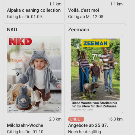
1,1 km
1,1 km
Alpaka cleaning collection
Voilà, c’est moi
Messung der Werbeleistung
Gültig bis Di. 01.09.
Gültig ab Mi. 12.08.
Messung der Performance von Inhalten
NKD
Zeemann
Analyse von Zielgruppen durch Statistiken oder
Kombinationen von Daten aus verschiedenen
Quellen
Entwicklung und Verbesserung der Angebote
Verwendung reduzierter Daten zur Auswahl von
Inhalten
IAB-Besonderheiten:
Verwendung genauer Standortdaten
Geräte anhand von aktiv angeforderten
Informationen identifizieren
2,3 km
16,3 km
Nicht-IAB-Verarbeitungszwecke:
Milchzahn-Woche
Angebote ab 25.07.
Gültig bis Do. 01.10.
Noch heute gültig
Notwendig