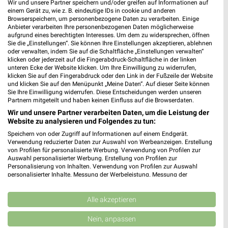
Wir und unsere Partner speichern und/oder greifen auf Informationen auf
einem Gerät zu, wie z. B. eindeutige IDs in cookie und anderen
Browserspeichern, um personenbezogene Daten zu verarbeiten. Einige
Anbieter verarbeiten Ihre personenbezogenen Daten möglicherweise
aufgrund eines berechtigten Interesses. Um dem zu widersprechen, öffnen
Sie die „Einstellungen“. Sie können Ihre Einstellungen akzeptieren, ablehnen
oder verwalten, indem Sie auf die Schaltfläche „Einstellungen verwalten“
klicken oder jederzeit auf die Fingerabdruck-Schaltfläche in der linken
unteren Ecke der Website klicken. Um Ihre Einwilligung zu widerrufen,
9,6 km
0,7 km
klicken Sie auf den Fingerabdruck oder den Link in der Fußzeile der Website
Summer Days
Kleine Helden werden gross
und klicken Sie auf den Menüpunkt „Meine Daten“. Auf dieser Seite können
Sie Ihre Einwilligung widerrufen. Diese Entscheidungen werden unseren
Gültig bis Di. 01.09.
Gültig bis Di. 01.09.
Partnern mitgeteilt und haben keinen Einfluss auf die Browserdaten.
Wir und unsere Partner verarbeiten Daten, um die Leistung der
Tchibo
Tchibo
Website zu analysieren und Folgendes zu tun:
Speichern von oder Zugriff auf Informationen auf einem Endgerät.
Verwendung reduzierter Daten zur Auswahl von Werbeanzeigen. Erstellung
von Profilen für personalisierte Werbung. Verwendung von Profilen zur
Auswahl personalisierter Werbung. Erstellung von Profilen zur
Personalisierung von Inhalten. Verwendung von Profilen zur Auswahl
personalisierter Inhalte. Messung der Werbeleistung. Messung der
Performance von Inhalten. Analyse von Zielgruppen durch Statistiken oder
Kombinationen von Daten aus verschiedenen Quellen. Entwicklung und
Verbesserung der Angebote. Verwendung reduzierter Daten zur Auswahl
Alle akzeptieren
von Inhalten.
Daten können außerhalb der Europäischen Union weitergegeben und in die
Nein, anpassen
USA gesendet werden.