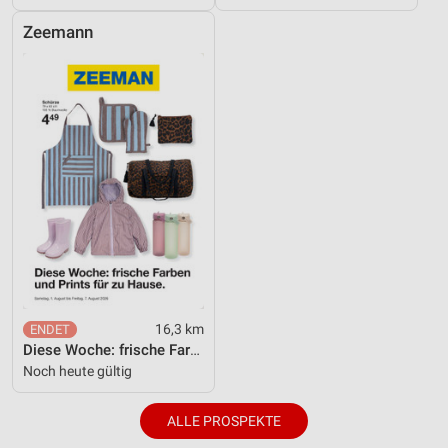
Performance
Zeemann
Funktional
Werbung
16,3 km
Diese Woche: frische Farben und Prints für zu Hause.
Noch heute gültig
ALLE PROSPEKTE