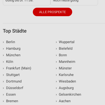
Gültig bis Di. 11.08.
Noch heute gültig
ALLE PROSPEKTE
Top Städte
›
Berlin
›
Wuppertal
›
Hamburg
›
Bielefeld
›
München
›
Bonn
›
Köln
›
Mannheim
›
Frankfurt (Main)
›
Münster
›
Stuttgart
›
Karlsruhe
›
Dortmund
›
Wiesbaden
›
Düsseldorf
›
Augsburg
›
Essen
›
Gelsenkirchen
›
Bremen
›
Aachen