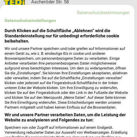
Ascheröder Str. 58
34613 Schwalmstadt Treysa
❯
Datenschutzbestimmungen
Heute 09:00 - 19:00 Uhr |
Geöffnet
Datenschutzeinstellungen
340,66 km
Durch Klicken auf die Schaltfläche „Ablehnen“ wird die
Standardeinstellung nur für unbedingt erforderliche cookie
beibehalten.
Tedi Kassel Niederzwehren
Wir und unsere Partner speichern und/oder greifen auf Informationen auf
Credestr. 5
einem Gerät zu, wie z. B. eindeutige IDs in cookie und anderen
Browserspeichern, um personenbezogene Daten zu verarbeiten. Einige
34134 Kassel Niederzwehren
❯
Anbieter verarbeiten Ihre personenbezogenen Daten möglicherweise
aufgrund eines berechtigten Interesses. Um dem zu widersprechen, öffnen
Heute 09:00 - 20:00 Uhr |
Geöffnet
Sie die „Einstellungen“. Sie können Ihre Einstellungen akzeptieren, ablehnen
oder verwalten, indem Sie auf die Schaltfläche „Einstellungen verwalten“
302,28 km
klicken oder jederzeit auf die Fingerabdruck-Schaltfläche in der linken
unteren Ecke der Website klicken. Um Ihre Einwilligung zu widerrufen,
klicken Sie auf den Fingerabdruck oder den Link in der Fußzeile der Website
MÄC-GEIZ Melsungen
und klicken Sie auf den Menüpunkt „Meine Daten“. Auf dieser Seite können
Sie Ihre Einwilligung widerrufen. Diese Entscheidungen werden unseren
Markt 2
Partnern mitgeteilt und haben keinen Einfluss auf die Browserdaten.
34212 Melsungen
❯
Wir und unsere Partner verarbeiten Daten, um die Leistung der
Website zu analysieren und Folgendes zu tun:
Heute 09:00 - 14:00 Uhr |
Geöffnet
Speichern von oder Zugriff auf Informationen auf einem Endgerät.
306,92 km
Verwendung reduzierter Daten zur Auswahl von Werbeanzeigen. Erstellung