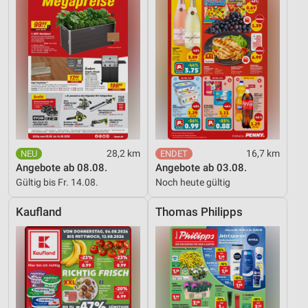
Verwendung genauer Standortdaten
Geräte anhand von aktiv angeforderten
Informationen identifizieren
Nicht-IAB-Verarbeitungszwecke:
Notwendig
Performance
28,2 km
16,7 km
Funktional
Angebote ab 08.08.
Angebote ab 03.08.
Gültig bis Fr. 14.08.
Noch heute gültig
Werbung
Kaufland
Thomas Philipps