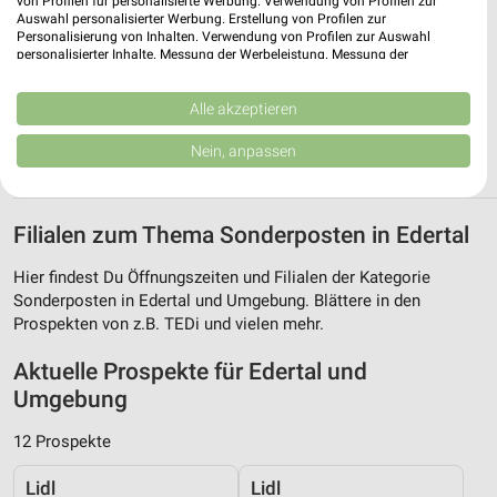
von Profilen für personalisierte Werbung. Verwendung von Profilen zur
Auswahl personalisierter Werbung. Erstellung von Profilen zur
Personalisierung von Inhalten. Verwendung von Profilen zur Auswahl
Tedi Kassel Süd
personalisierter Inhalte. Messung der Werbeleistung. Messung der
Frankfurter Str. 79-81
Performance von Inhalten. Analyse von Zielgruppen durch Statistiken oder
Kombinationen von Daten aus verschiedenen Quellen. Entwicklung und
34121 Kassel Süd
❯
Verbesserung der Angebote. Verwendung reduzierter Daten zur Auswahl
Alle akzeptieren
von Inhalten.
Heute 09:00 - 19:00 Uhr |
Geöffnet
Daten können außerhalb der Europäischen Union weitergegeben und in die
Nein, anpassen
USA gesendet werden.
300,98 km
Ihre Einwilligung und die cookie Richtlinie gelten ausschließlich für diese
Website/App.
Filialen zum Thema Sonderposten in Edertal
Partnerliste anzeigen (1 IAB-Anbieter)
Wir nutzen Ihre Daten für folgende Zwecke:
Hier findest Du Öffnungszeiten und Filialen der Kategorie
IAB-Verarbeitungszwecke:
Sonderposten in Edertal und Umgebung. Blättere in den
Speichern von oder Zugriff auf Informationen
Prospekten von z.B. TEDi und vielen mehr.
auf einem Endgerät
Aktuelle Prospekte für Edertal und
Verwendung reduzierter Daten zur Auswahl von
Umgebung
Werbeanzeigen
12 Prospekte
Erstellung von Profilen für personalisierte
Werbung
Lidl
Lidl