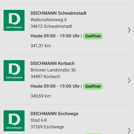
Verwendung von Profilen zur Auswahl
personalisierter Werbung
DEICHMANN Schwalmstadt
Walkmühlenweg 6
Erstellung von Profilen zur Personalisierung
34613 Schwalmstadt
von Inhalten
❯
Heute 09:00 - 19:00 Uhr |
Geöffnet
Verwendung von Profilen zur Auswahl
personalisierter Inhalte
341,31 km
Messung der Werbeleistung
DEICHMANN Korbach
Messung der Performance von Inhalten
Briloner Landstraße 36
34497 Korbach
❯
Analyse von Zielgruppen durch Statistiken oder
Heute 09:00 - 19:00 Uhr |
Kombinationen von Daten aus verschiedenen
Geöffnet
Quellen
340,69 km
Entwicklung und Verbesserung der Angebote
DEICHMANN Eschwege
Verwendung reduzierter Daten zur Auswahl von
Stad 6-8
Inhalten
37269 Eschwege
❯
IAB-Besonderheiten: