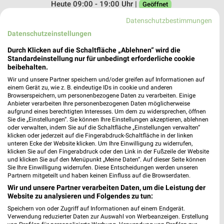
Heute 09:00 - 19:00 Uhr |
Geöffnet
327,73 km • Angebote: 1 Prospekt
Datenschutzbestimmungen
Datenschutzeinstellungen
DEICHMANN Bad Wildungen
Durch Klicken auf die Schaltfläche „Ablehnen“ wird die
Standardeinstellung nur für unbedingt erforderliche cookie
Breiter Hagen 6
beibehalten.
34537 Bad Wildungen
❯
Wir und unsere Partner speichern und/oder greifen auf Informationen auf
Heute 09:00 - 19:00 Uhr |
einem Gerät zu, wie z. B. eindeutige IDs in cookie und anderen
Geöffnet
Browserspeichern, um personenbezogene Daten zu verarbeiten. Einige
Anbieter verarbeiten Ihre personenbezogenen Daten möglicherweise
333,07 km
aufgrund eines berechtigten Interesses. Um dem zu widersprechen, öffnen
Sie die „Einstellungen“. Sie können Ihre Einstellungen akzeptieren, ablehnen
oder verwalten, indem Sie auf die Schaltfläche „Einstellungen verwalten“
RENO Bad Wildungen
klicken oder jederzeit auf die Fingerabdruck-Schaltfläche in der linken
unteren Ecke der Website klicken. Um Ihre Einwilligung zu widerrufen,
Brunnenstraße 59
klicken Sie auf den Fingerabdruck oder den Link in der Fußzeile der Website
34537 Bad Wildungen
❯
und klicken Sie auf den Menüpunkt „Meine Daten“. Auf dieser Seite können
Sie Ihre Einwilligung widerrufen. Diese Entscheidungen werden unseren
Heute 09:00 - 18:30 Uhr |
Geöffnet
Partnern mitgeteilt und haben keinen Einfluss auf die Browserdaten.
Wir und unsere Partner verarbeiten Daten, um die Leistung der
333,08 km • Angebote: 1 Prospekt
Website zu analysieren und Folgendes zu tun:
Speichern von oder Zugriff auf Informationen auf einem Endgerät.
Verwendung reduzierter Daten zur Auswahl von Werbeanzeigen. Erstellung
DEICHMANN Rotenburg