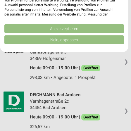
von Profilen für personalisierte Werbung. Verwendung von Profilen zur
Waldweg 5
Auswahl personalisierter Werbung. Erstellung von Profilen zur
36199 Rotenburg
Personalisierung von Inhalten. Verwendung von Profilen zur Auswahl
❯
personalisierter Inhalte. Messung der Werbeleistung. Messung der
Heute 09:00 - 19:00 Uhr |
Geöffnet
Performance von Inhalten. Analyse von Zielgruppen durch Statistiken oder
Kombinationen von Daten aus verschiedenen Quellen. Entwicklung und
304,02 km
Verbesserung der Angebote. Verwendung reduzierter Daten zur Auswahl
Alle akzeptieren
von Inhalten.
Daten können außerhalb der Europäischen Union weitergegeben und in die
Nein, anpassen
USA gesendet werden.
RENO Hofgeismar
Ihre Einwilligung und die cookie Richtlinie gelten ausschließlich für diese
Garnisonsgalerie 3
Website/App.
34369 Hofgeismar
❯
Partnerliste anzeigen (1 IAB-Anbieter)
Heute 09:00 - 19:00 Uhr |
Geöffnet
Wir nutzen Ihre Daten für folgende Zwecke:
IAB-Verarbeitungszwecke:
298,03 km • Angebote: 1 Prospekt
Speichern von oder Zugriff auf Informationen
auf einem Endgerät
DEICHMANN Bad Arolsen
Varnhagenstraße 2c
Verwendung reduzierter Daten zur Auswahl von
Werbeanzeigen
34454 Bad Arolsen
❯
Heute 09:00 - 19:00 Uhr |
Geöffnet
Erstellung von Profilen für personalisierte
Werbung
326,57 km