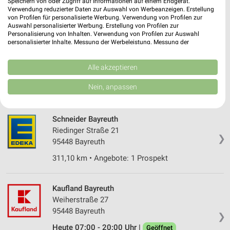
Speichern von oder Zugriff auf Informationen auf einem Endgerät.
Heute 07:00 - 20:00 Uhr |
Geöffnet
Verwendung reduzierter Daten zur Auswahl von Werbeanzeigen. Erstellung
von Profilen für personalisierte Werbung. Verwendung von Profilen zur
311,81 km • Angebote: 1 Prospekt
Auswahl personalisierter Werbung. Erstellung von Profilen zur
Personalisierung von Inhalten. Verwendung von Profilen zur Auswahl
personalisierter Inhalte. Messung der Werbeleistung. Messung der
Pensel Bayreuth
Performance von Inhalten. Analyse von Zielgruppen durch Statistiken oder
Kombinationen von Daten aus verschiedenen Quellen. Entwicklung und
Königsallee 45
Verbesserung der Angebote. Verwendung reduzierter Daten zur Auswahl
Alle akzeptieren
❯
95448 Bayreuth
von Inhalten.
Daten können außerhalb der Europäischen Union weitergegeben und in die
Nein, anpassen
313,13 km • Angebote: 1 Prospekt
USA gesendet werden.
Ihre Einwilligung und die cookie Richtlinie gelten ausschließlich für diese
Website/App.
Schneider Bayreuth
Partnerliste anzeigen (1 IAB-Anbieter)
Riedinger Straße 21
❯
Wir nutzen Ihre Daten für folgende Zwecke:
95448 Bayreuth
IAB-Verarbeitungszwecke:
311,10 km • Angebote: 1 Prospekt
Speichern von oder Zugriff auf Informationen
auf einem Endgerät
Kaufland Bayreuth
Verwendung reduzierter Daten zur Auswahl von
Weiherstraße 27
Werbeanzeigen
95448 Bayreuth
❯
Erstellung von Profilen für personalisierte
Heute 07:00 - 20:00 Uhr |
Geöffnet