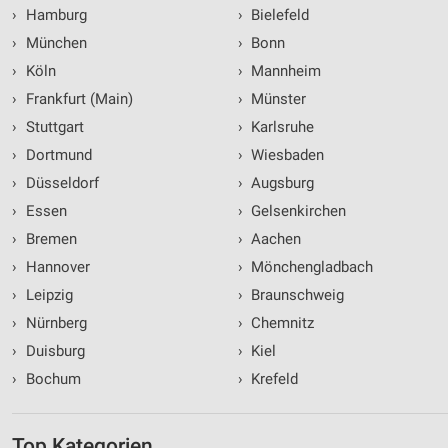
›
Hamburg
›
Bielefeld
›
München
›
Bonn
›
Köln
›
Mannheim
›
Frankfurt (Main)
›
Münster
›
Stuttgart
›
Karlsruhe
›
Dortmund
›
Wiesbaden
›
Düsseldorf
›
Augsburg
›
Essen
›
Gelsenkirchen
›
Bremen
›
Aachen
›
Hannover
›
Mönchengladbach
›
Leipzig
›
Braunschweig
›
Nürnberg
›
Chemnitz
›
Duisburg
›
Kiel
›
Bochum
›
Krefeld
Top Kategorien