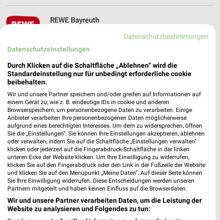
REWE Bayreuth
Spinnereistr. 7-13
Datenschutzbestimmungen
95445 Bayreuth
❯
Datenschutzeinstellungen
Heute 07:00 - 20:00 Uhr |
Geöffnet
Durch Klicken auf die Schaltfläche „Ablehnen“ wird die
312,75 km • Angebote: 2 Prospekte
Standardeinstellung nur für unbedingt erforderliche cookie
beibehalten.
Wir und unsere Partner speichern und/oder greifen auf Informationen auf
nahkauf Bayreuth
einem Gerät zu, wie z. B. eindeutige IDs in cookie und anderen
Browserspeichern, um personenbezogene Daten zu verarbeiten. Einige
Friedrich-Ebert-Str. 14
Anbieter verarbeiten Ihre personenbezogenen Daten möglicherweise
95448 Bayreuth
aufgrund eines berechtigten Interesses. Um dem zu widersprechen, öffnen
❯
Sie die „Einstellungen“. Sie können Ihre Einstellungen akzeptieren, ablehnen
Heute 07:00 - 20:00 Uhr |
Geöffnet
oder verwalten, indem Sie auf die Schaltfläche „Einstellungen verwalten“
klicken oder jederzeit auf die Fingerabdruck-Schaltfläche in der linken
312,82 km • Angebote: 1 Prospekt
unteren Ecke der Website klicken. Um Ihre Einwilligung zu widerrufen,
klicken Sie auf den Fingerabdruck oder den Link in der Fußzeile der Website
und klicken Sie auf den Menüpunkt „Meine Daten“. Auf dieser Seite können
Sie Ihre Einwilligung widerrufen. Diese Entscheidungen werden unseren
Schneider Bayreuth
Partnern mitgeteilt und haben keinen Einfluss auf die Browserdaten.
Gravenreuther Straße 19
Wir und unsere Partner verarbeiten Daten, um die Leistung der
95445 Bayreuth
Website zu analysieren und Folgendes zu tun:
❯