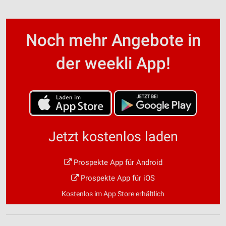
Noch mehr Angebote in
der weekli App!
Jetzt kostenlos laden
Prospekte App für Android
Prospekte App für iOS
Kostenlos im App Store erhältlich