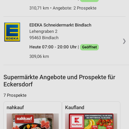
Werbung
310,71 km • Angebote: 2 Prospekte
Verwendung von Profilen zur Auswahl
personalisierter Werbung
EDEKA Schneidermarkt Bindlach
Erstellung von Profilen zur Personalisierung
Lehengraben 2
von Inhalten
95463 Bindlach
❯
Heute 07:00 - 20:00 Uhr |
Geöffnet
Verwendung von Profilen zur Auswahl
personalisierter Inhalte
309,06 km
Messung der Werbeleistung
Messung der Performance von Inhalten
Supermärkte Angebote und Prospekte für
Eckersdorf
Analyse von Zielgruppen durch Statistiken oder
Kombinationen von Daten aus verschiedenen
7 Prospekte
Quellen
nahkauf
Kaufland
Entwicklung und Verbesserung der Angebote
Verwendung reduzierter Daten zur Auswahl von
Inhalten