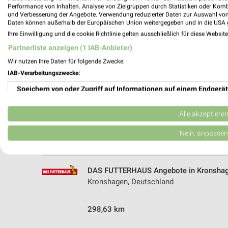
Performance von Inhalten. Analyse von Zielgruppen durch Statistiken oder Kom
5 Geschäfte und Orte
und Verbesserung der Angebote. Verwendung reduzierter Daten zur Auswahl von
Daten können außerhalb der Europäischen Union weitergegeben und in die USA 
DAS FUTTERHAUS Angebote in Gettorf
Ihre Einwilligung und die cookie Richtlinie gelten ausschließlich für diese Websit
Gettorf, Deutschland
Partnerliste anzeigen (1 IAB-Anbieter)
Wir nutzen Ihre Daten für folgende Zwecke:
309,73 km
IAB-Verarbeitungszwecke:
Speichern von oder Zugriff auf Informationen auf einem Endgerät
DAS FUTTERHAUS Angebote in Altenhol
Verwendung reduzierter Daten zur Auswahl von Werbeanzeigen
Altenholz, Deutschland
Alle akzeptiere
Erstellung von Profilen für personalisierte Werbung
Nein, anpassen
301,79 km
Verwendung von Profilen zur Auswahl personalisierter Werbung
DAS FUTTERHAUS Angebote in Kronsha
Erstellung von Profilen zur Personalisierung von Inhalten
Kronshagen, Deutschland
Verwendung von Profilen zur Auswahl personalisierter Inhalte
298,63 km
Messung der Werbeleistung