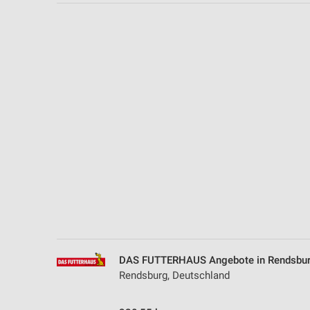
Messung der Performance von Inhalten
Analyse von Zielgruppen durch Statistiken oder Kombinationen 
Quellen
Entwicklung und Verbesserung der Angebote
Verwendung reduzierter Daten zur Auswahl von Inhalten
IAB-Besonderheiten:
Verwendung genauer Standortdaten
Geräte anhand von aktiv angeforderten Informationen identifizie
Nicht-IAB-Verarbeitungszwecke:
Notwendig
Performance
DAS FUTTERHAUS Angebote in Rendsbu
Rendsburg, Deutschland
Funktional
Werbung