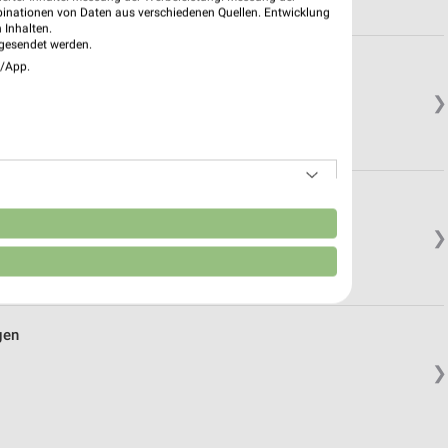
binationen von Daten aus verschiedenen Quellen. Entwicklung
 Inhalten.
gesendet werden.
e/App.
❯
z
n
❯
gen
❯