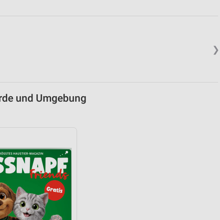
❯
örde und Umgebung