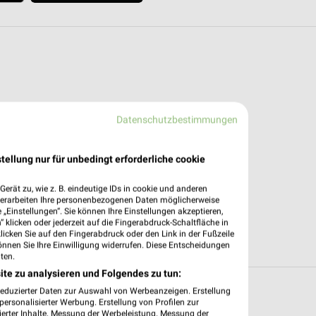
Datenschutzbestimmungen
tellung nur für unbedingt erforderliche cookie
erät zu, wie z. B. eindeutige IDs in cookie und anderen
verarbeiten Ihre personenbezogenen Daten möglicherweise
„Einstellungen“. Sie können Ihre Einstellungen akzeptieren,
 klicken oder jederzeit auf die Fingerabdruck-Schaltfläche in
klicken Sie auf den Fingerabdruck oder den Link in der Fußzeile
önnen Sie Ihre Einwilligung widerrufen. Diese Entscheidungen
ten.
ite zu analysieren und Folgendes zu tun:
reduzierter Daten zur Auswahl von Werbeanzeigen. Erstellung
it Angeboten in und um Eckernförde
ersonalisierter Werbung. Erstellung von Profilen zur
ierter Inhalte. Messung der Werbeleistung. Messung der