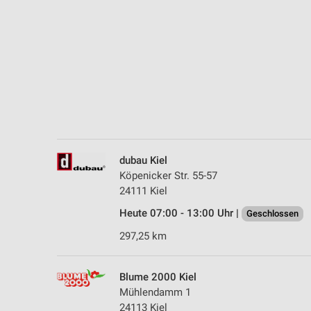
Messung der Performance von Inhalten
Analyse von Zielgruppen durch Statistiken oder Kombinationen 
Quellen
Entwicklung und Verbesserung der Angebote
Verwendung reduzierter Daten zur Auswahl von Inhalten
IAB-Besonderheiten:
Verwendung genauer Standortdaten
dubau Kiel
Köpenicker Str. 55-57
Geräte anhand von aktiv angeforderten Informationen identifizie
24111 Kiel
Nicht-IAB-Verarbeitungszwecke:
Heute 07:00 - 13:00 Uhr |
Geschlossen
Notwendig
297,25 km
Performance
Blume 2000 Kiel
Funktional
Mühlendamm 1
24113 Kiel
Werbung