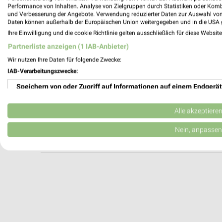
Gärtnerei Petersen Schleswig
Performance von Inhalten. Analyse von Zielgruppen durch Statistiken oder Kom
und Verbesserung der Angebote. Verwendung reduzierter Daten zur Auswahl von
Husumer Straße 43
Daten können außerhalb der Europäischen Union weitergegeben und in die USA 
24837 Schleswig
Ihre Einwilligung und die cookie Richtlinie gelten ausschließlich für diese Websit
Heute 09:00 - 18:00 Uhr |
Geschlossen
Partnerliste anzeigen (1 IAB-Anbieter)
338,94 km
Wir nutzen Ihre Daten für folgende Zwecke:
IAB-Verarbeitungszwecke:
Speichern von oder Zugriff auf Informationen auf einem Endgerät
Blume 2000 Rendsburg
Hohe Straße 3
Verwendung reduzierter Daten zur Auswahl von Werbeanzeigen
24768 Rendsburg
Alle akzeptiere
Heute 08:00 - 18:00 Uhr |
Geschlossen
Erstellung von Profilen für personalisierte Werbung
Nein, anpassen
317,54 km
Verwendung von Profilen zur Auswahl personalisierter Werbung
Erstellung von Profilen zur Personalisierung von Inhalten
Verwendung von Profilen zur Auswahl personalisierter Inhalte
Messung der Werbeleistung