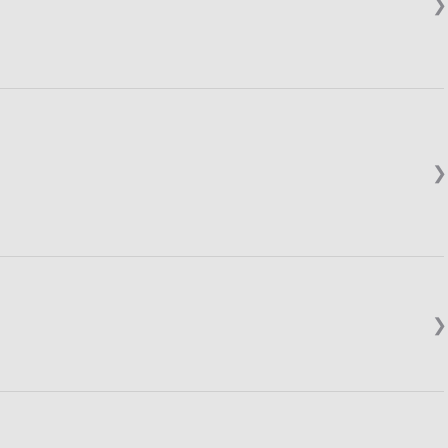
❯
❯
❯