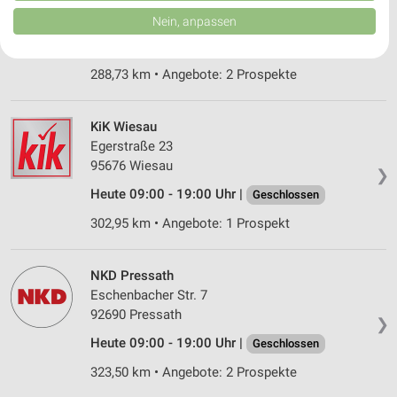
von Inhalten.
Daten können außerhalb der Europäischen Union weitergegeben und in die
95163 Weißenstadt
Nein, anpassen
❯
USA gesendet werden.
Heute 09:00 - 18:00 Uhr |
Geschlossen
Ihre Einwilligung und die cookie Richtlinie gelten ausschließlich für diese
Website/App.
288,73 km • Angebote: 2 Prospekte
Partnerliste anzeigen (1 IAB-Anbieter)
Wir nutzen Ihre Daten für folgende Zwecke:
KiK Wiesau
IAB-Verarbeitungszwecke:
Egerstraße 23
Speichern von oder Zugriff auf Informationen
95676 Wiesau
auf einem Endgerät
❯
Heute 09:00 - 19:00 Uhr |
Geschlossen
Verwendung reduzierter Daten zur Auswahl von
302,95 km • Angebote: 1 Prospekt
Werbeanzeigen
Erstellung von Profilen für personalisierte
NKD Pressath
Werbung
Eschenbacher Str. 7
Verwendung von Profilen zur Auswahl
92690 Pressath
❯
personalisierter Werbung
Heute 09:00 - 19:00 Uhr |
Geschlossen
Erstellung von Profilen zur Personalisierung
323,50 km • Angebote: 2 Prospekte
von Inhalten