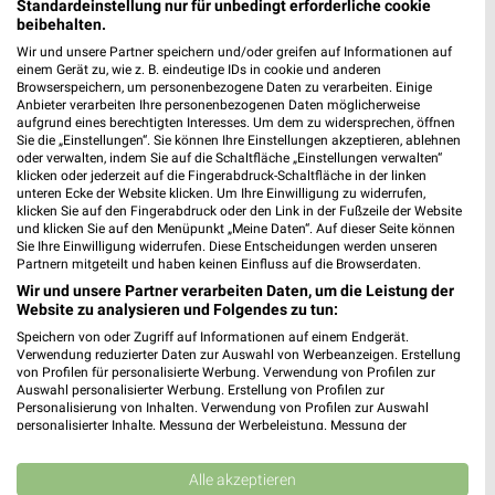
Standardeinstellung nur für unbedingt erforderliche cookie
beibehalten.
293,73 km • Angebote: 1 Prospekt
Wir und unsere Partner speichern und/oder greifen auf Informationen auf
einem Gerät zu, wie z. B. eindeutige IDs in cookie und anderen
Browserspeichern, um personenbezogene Daten zu verarbeiten. Einige
Takko Fashion Speichersdorf
Anbieter verarbeiten Ihre personenbezogenen Daten möglicherweise
Weidener Straße 29
aufgrund eines berechtigten Interesses. Um dem zu widersprechen, öffnen
Sie die „Einstellungen“. Sie können Ihre Einstellungen akzeptieren, ablehnen
95469 Speichersdorf
❯
oder verwalten, indem Sie auf die Schaltfläche „Einstellungen verwalten“
klicken oder jederzeit auf die Fingerabdruck-Schaltfläche in der linken
Heute 09:00 - 19:00 Uhr |
Geschlossen
unteren Ecke der Website klicken. Um Ihre Einwilligung zu widerrufen,
klicken Sie auf den Fingerabdruck oder den Link in der Fußzeile der Website
315,08 km
und klicken Sie auf den Menüpunkt „Meine Daten“. Auf dieser Seite können
Sie Ihre Einwilligung widerrufen. Diese Entscheidungen werden unseren
Partnern mitgeteilt und haben keinen Einfluss auf die Browserdaten.
NKD Erbendorf
Wir und unsere Partner verarbeiten Daten, um die Leistung der
Marktplatz 12
Website zu analysieren und Folgendes zu tun:
92681 Erbendorf
Speichern von oder Zugriff auf Informationen auf einem Endgerät.
❯
Verwendung reduzierter Daten zur Auswahl von Werbeanzeigen. Erstellung
Heute 09:00 - 18:00 Uhr |
Geschlossen
von Profilen für personalisierte Werbung. Verwendung von Profilen zur
Auswahl personalisierter Werbung. Erstellung von Profilen zur
312,78 km • Angebote: 2 Prospekte
Personalisierung von Inhalten. Verwendung von Profilen zur Auswahl
personalisierter Inhalte. Messung der Werbeleistung. Messung der
Performance von Inhalten. Analyse von Zielgruppen durch Statistiken oder
Kombinationen von Daten aus verschiedenen Quellen. Entwicklung und
NKD Weißenstadt
Verbesserung der Angebote. Verwendung reduzierter Daten zur Auswahl
Alle akzeptieren
Kirchenlamitzer Str. 25