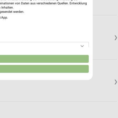
binationen von Daten aus verschiedenen Quellen. Entwicklung
 Inhalten.
gesendet werden.
e/App.
❯
n
❯