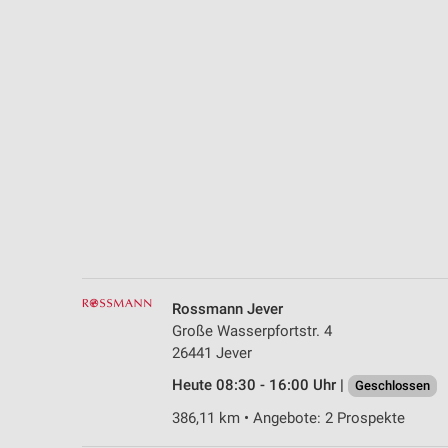
Messung der Performance von Inhalten
Analyse von Zielgruppen durch Statistiken oder Kombinationen 
Quellen
Entwicklung und Verbesserung der Angebote
Verwendung reduzierter Daten zur Auswahl von Inhalten
IAB-Besonderheiten:
Verwendung genauer Standortdaten
Geräte anhand von aktiv angeforderten Informationen identifizie
Nicht-IAB-Verarbeitungszwecke:
Rossmann Jever
Notwendig
Große Wasserpfortstr. 4
26441 Jever
Performance
Heute 08:30 - 16:00 Uhr |
Geschlossen
Funktional
386,11 km • Angebote: 2 Prospekte
Werbung