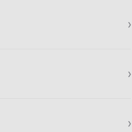
❯
❯
❯