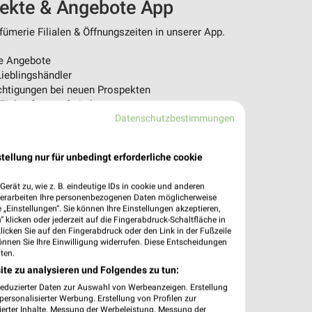
pekte & Angebote App
ümerie Filialen & Öffnungszeiten in unserer App.
e Angebote
ieblingshändler
htigungen bei neuen Prospekten
 Einkauf stressfrei planen
Datenschutzbestimmungen
 App jetzt laden oder QR-Code scannen.
tellung nur für unbedingt erforderliche cookie
erät zu, wie z. B. eindeutige IDs in cookie und anderen
verarbeiten Ihre personenbezogenen Daten möglicherweise
„Einstellungen“. Sie können Ihre Einstellungen akzeptieren,
 klicken oder jederzeit auf die Fingerabdruck-Schaltfläche in
klicken Sie auf den Fingerabdruck oder den Link in der Fußzeile
önnen Sie Ihre Einwilligung widerrufen. Diese Entscheidungen
ten.
ite zu analysieren und Folgendes zu tun:
reduzierter Daten zur Auswahl von Werbeanzeigen. Erstellung
ersonalisierter Werbung. Erstellung von Profilen zur
ierter Inhalte. Messung der Werbeleistung. Messung der