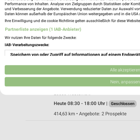
Performance von Inhalten. Analyse von Zielgruppen durch Statistiken oder Kom
und Verbesserung der Angebote. Verwendung reduzierter Daten zur Auswahl von
Daten können außerhalb der Europäischen Union weitergegeben und in die USA 
Ihre Einwilligung und die cookie Richtlinie gelten ausschließlich für diese Websit
Rossmann Wittmund
Partnerliste anzeigen (1 IAB-Anbieter)
Brückstr. 1b
Wir nutzen Ihre Daten für folgende Zwecke:
26409 Wittmund
IAB-Verarbeitungszwecke:
Heute 08:00 - 16:00 Uhr |
Geschlossen
Speichern von oder Zugriff auf Informationen auf einem Endgerät
393,76 km • Angebote: 2 Prospekte
Verwendung reduzierter Daten zur Auswahl von Werbeanzeigen
Alle akzeptiere
Rossmann Westerholt
Erstellung von Profilen für personalisierte Werbung
Nein, anpassen
Auricher Str. 3
Verwendung von Profilen zur Auswahl personalisierter Werbung
26556 Westerholt
Heute 08:30 - 18:00 Uhr |
Geschlossen
Erstellung von Profilen zur Personalisierung von Inhalten
414,63 km • Angebote: 2 Prospekte
Verwendung von Profilen zur Auswahl personalisierter Inhalte
Messung der Werbeleistung