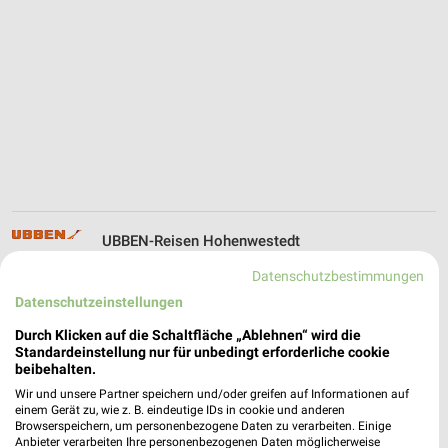
UBBEN-Reisen Hohenwestedt
Kieler Straße 57a
Datenschutzbestimmungen
24594 Hohenwestedt
❯
Datenschutzeinstellungen
Heute 09:00 - 18:00 Uhr |
Geschlossen
Durch Klicken auf die Schaltfläche „Ablehnen“ wird die
303,73 km
Standardeinstellung nur für unbedingt erforderliche cookie
beibehalten.
Wir und unsere Partner speichern und/oder greifen auf Informationen auf
Cuxliner Cuxhaven
einem Gerät zu, wie z. B. eindeutige IDs in cookie und anderen
Browserspeichern, um personenbezogene Daten zu verarbeiten. Einige
Neue Industriestr. 14
Anbieter verarbeiten Ihre personenbezogenen Daten möglicherweise