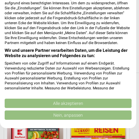
27472 Cuxhaven
aufgrund eines berechtigten Interesses. Um dem zu widersprechen, öffnen
❯
Sie die „Einstellungen“. Sie können Ihre Einstellungen akzeptieren, ablehnen
Heute 08:00 - 17:00 Uhr |
Geschlossen
oder verwalten, indem Sie auf die Schaltfläche „Einstellungen verwalten“
klicken oder jederzeit auf die Fingerabdruck-Schaltfläche in der linken
346,13 km
unteren Ecke der Website klicken. Um Ihre Einwilligung zu widerrufen,
klicken Sie auf den Fingerabdruck oder den Link in der Fußzeile der Website
und klicken Sie auf den Menüpunkt „Meine Daten“. Auf dieser Seite können
Sie Ihre Einwilligung widerrufen. Diese Entscheidungen werden unseren
Reederei Cassen Eils Cuxhaven
Partnern mitgeteilt und haben keinen Einfluss auf die Browserdaten.
Bei der Alten Liebe 12
Wir und unsere Partner verarbeiten Daten, um die Leistung der
❯
27472 Cuxhaven
Website zu analysieren und Folgendes zu tun:
346,91 km
Speichern von oder Zugriff auf Informationen auf einem Endgerät.
Verwendung reduzierter Daten zur Auswahl von Werbeanzeigen. Erstellung
von Profilen für personalisierte Werbung. Verwendung von Profilen zur
Auswahl personalisierter Werbung. Erstellung von Profilen zur
Personalisierung von Inhalten. Verwendung von Profilen zur Auswahl
Reisen & Tourismus Angebote und Prospekte
personalisierter Inhalte. Messung der Werbeleistung. Messung der
für Drochtersen
Performance von Inhalten. Analyse von Zielgruppen durch Statistiken oder
Kombinationen von Daten aus verschiedenen Quellen. Entwicklung und
Verbesserung der Angebote. Verwendung reduzierter Daten zur Auswahl
Alle akzeptieren
2 Prospekte
von Inhalten.
Daten können außerhalb der Europäischen Union weitergegeben und in die
Nein, anpassen
USA gesendet werden.
Kaufland
Netto Marken-Discount
Ihre Einwilligung und die cookie Richtlinie gelten ausschließlich für diese
Website/App.
Partnerliste anzeigen (1 IAB-Anbieter)