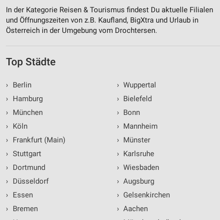
Messung der Performance von Inhalten
In der Kategorie Reisen & Tourismus findest Du aktuelle Filialen
und Öffnungszeiten von z.B. Kaufland, BigXtra und Urlaub in
Analyse von Zielgruppen durch Statistiken oder
Österreich in der Umgebung vom Drochtersen.
Kombinationen von Daten aus verschiedenen
Quellen
Top Städte
Entwicklung und Verbesserung der Angebote
›
Berlin
›
Wuppertal
Verwendung reduzierter Daten zur Auswahl von
Inhalten
›
Hamburg
›
Bielefeld
IAB-Besonderheiten:
›
München
›
Bonn
Verwendung genauer Standortdaten
›
Köln
›
Mannheim
›
Frankfurt (Main)
›
Münster
Geräte anhand von aktiv angeforderten
›
Stuttgart
›
Karlsruhe
Informationen identifizieren
›
Dortmund
›
Wiesbaden
Nicht-IAB-Verarbeitungszwecke:
›
Düsseldorf
›
Augsburg
Notwendig
›
Essen
›
Gelsenkirchen
Performance
›
Bremen
›
Aachen