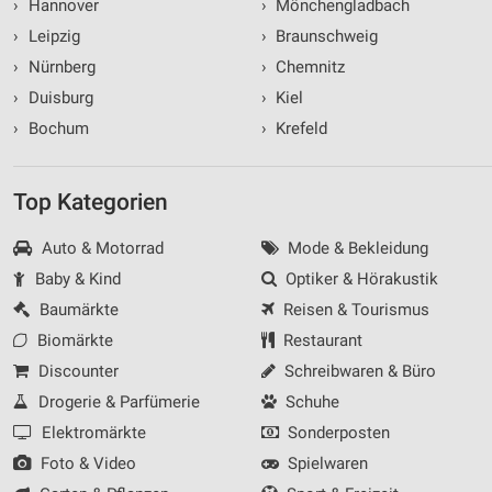
›
Hannover
›
Mönchengladbach
Funktional
›
Leipzig
›
Braunschweig
Werbung
›
Nürnberg
›
Chemnitz
›
Duisburg
›
Kiel
›
Bochum
›
Krefeld
Top Kategorien
Auto & Motorrad
Mode & Bekleidung
Baby & Kind
Optiker & Hörakustik
Baumärkte
Reisen & Tourismus
Biomärkte
Restaurant
Discounter
Schreibwaren & Büro
Drogerie & Parfümerie
Schuhe
Elektromärkte
Sonderposten
Foto & Video
Spielwaren