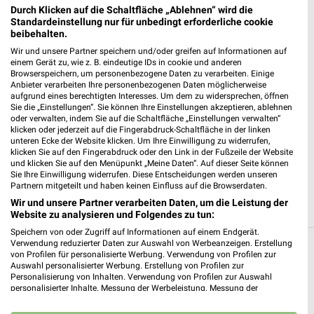
Durch Klicken auf die Schaltfläche „Ablehnen“ wird die
Netto Marken-Discount Montabaur
Standardeinstellung nur für unbedingt erforderliche cookie
Bahnhofstr. 34
beibehalten.
56410 Montabaur
❯
Wir und unsere Partner speichern und/oder greifen auf Informationen auf
einem Gerät zu, wie z. B. eindeutige IDs in cookie und anderen
Heute 07:00 - 20:00 Uhr |
Geöffnet
Browserspeichern, um personenbezogene Daten zu verarbeiten. Einige
Anbieter verarbeiten Ihre personenbezogenen Daten möglicherweise
450,01 km • Angebote: 3 Prospekte
aufgrund eines berechtigten Interesses. Um dem zu widersprechen, öffnen
Sie die „Einstellungen“. Sie können Ihre Einstellungen akzeptieren, ablehnen
oder verwalten, indem Sie auf die Schaltfläche „Einstellungen verwalten“
Lidl Dornburg
klicken oder jederzeit auf die Fingerabdruck-Schaltfläche in der linken
unteren Ecke der Website klicken. Um Ihre Einwilligung zu widerrufen,
Langendernbacher Str. 65
klicken Sie auf den Fingerabdruck oder den Link in der Fußzeile der Website
65599 Dornburg
und klicken Sie auf den Menüpunkt „Meine Daten“. Auf dieser Seite können
❯
Sie Ihre Einwilligung widerrufen. Diese Entscheidungen werden unseren
Heute 07:00 - 21:00 Uhr |
Geöffnet
Partnern mitgeteilt und haben keinen Einfluss auf die Browserdaten.
Wir und unsere Partner verarbeiten Daten, um die Leistung der
433,52 km • Angebote: 3 Prospekte
Website zu analysieren und Folgendes zu tun:
Speichern von oder Zugriff auf Informationen auf einem Endgerät.
Verwendung reduzierter Daten zur Auswahl von Werbeanzeigen. Erstellung
Discounter Angebote und Prospekte für
von Profilen für personalisierte Werbung. Verwendung von Profilen zur
Auswahl personalisierter Werbung. Erstellung von Profilen zur
Dreikirchen
Personalisierung von Inhalten. Verwendung von Profilen zur Auswahl
personalisierter Inhalte. Messung der Werbeleistung. Messung der
Performance von Inhalten. Analyse von Zielgruppen durch Statistiken oder
14 Prospekte
Kombinationen von Daten aus verschiedenen Quellen. Entwicklung und