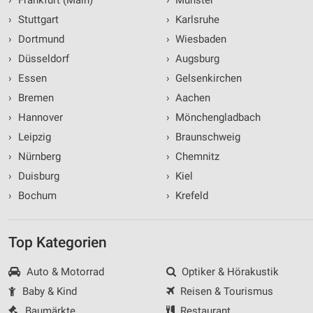
›
Stuttgart
›
Karlsruhe
›
Dortmund
›
Wiesbaden
›
Düsseldorf
›
Augsburg
›
Essen
›
Gelsenkirchen
›
Bremen
›
Aachen
›
Hannover
›
Mönchengladbach
›
Leipzig
›
Braunschweig
›
Nürnberg
›
Chemnitz
›
Duisburg
›
Kiel
›
Bochum
›
Krefeld
Top Kategorien
Auto & Motorrad
Optiker & Hörakustik
Baby & Kind
Reisen & Tourismus
Baumärkte
Restaurant