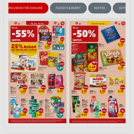
WELLNESS FÜR ZUHAUSE
FLEISCH & WURST
KAFFEE
GETRÄNKE