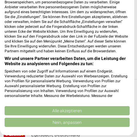
Browserspeichern, um personenbezogene Daten zu verarbeiten. Einige
Anbieter verarbeiten Ihre personenbezogenen Daten möglicherweise
✔
Standortgenaue Angebote
aufgrund eines berechtigten Interesses. Um dem zu widersprechen, öffnen
Sie die „Einstellungen“. Sie können Ihre Einstellungen akzeptieren, ablehnen
✔
Folge deinem Lieblingshändler
oder verwalten, indem Sie auf die Schaltfläche „Einstellungen verwalten“
✔
Push-Benachrichtigungen bei neuen Prospekten
klicken oder jederzeit auf die Fingerabdruck-Schaltfläche in der linken
✔
Einkaufsliste - Einkauf stressfrei planen
unteren Ecke der Website klicken. Um Ihre Einwilligung zu widerrufen,
klicken Sie auf den Fingerabdruck oder den Link in der Fußzeile der Website
und klicken Sie auf den Menüpunkt „Meine Daten“. Auf dieser Seite können
JETZT LADEN UND SPAREN!
Sie Ihre Einwilligung widerrufen. Diese Entscheidungen werden unseren
Partnern mitgeteilt und haben keinen Einfluss auf die Browserdaten.
Wir und unsere Partner verarbeiten Daten, um die Leistung der
Website zu analysieren und Folgendes zu tun:
Speichern von oder Zugriff auf Informationen auf einem Endgerät.
Verwendung reduzierter Daten zur Auswahl von Werbeanzeigen. Erstellung
von Profilen für personalisierte Werbung. Verwendung von Profilen zur
Auswahl personalisierter Werbung. Erstellung von Profilen zur
Personalisierung von Inhalten. Verwendung von Profilen zur Auswahl
Weitere PENNY Geschäfte mit Angeboten in
personalisierter Inhalte. Messung der Werbeleistung. Messung der
und um Dreieich
Performance von Inhalten. Analyse von Zielgruppen durch Statistiken oder
Kombinationen von Daten aus verschiedenen Quellen. Entwicklung und
Verbesserung der Angebote. Verwendung reduzierter Daten zur Auswahl
Alle akzeptieren
5 Geschäfte und Orte
von Inhalten.
Daten können außerhalb der Europäischen Union weitergegeben und in die
Nein, anpassen
USA gesendet werden.
PENNY Angebote in Egelsbach
Ihre Einwilligung und die cookie Richtlinie gelten ausschließlich für diese
Egelsbach, Deutschland
Website/App.