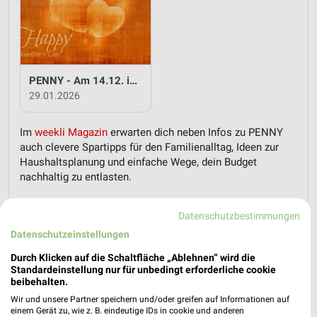
PENNY - Am 14.12. ist Valentinstag
29.01.2026
Im
weekli Magazin
erwarten dich neben Infos zu PENNY
auch clevere Spartipps für den Familienalltag, Ideen zur
Haushaltsplanung und einfache Wege, dein Budget
nachhaltig zu entlasten.
Datenschutzbestimmungen
Datenschutzeinstellungen
Durch Klicken auf die Schaltfläche „Ablehnen“ wird die
Standardeinstellung nur für unbedingt erforderliche cookie
weekli - Prospekte & Angebote App
beibehalten.
Wir und unsere Partner speichern und/oder greifen auf Informationen auf
Alle PENNY Angebote immer griffbereit – mit der kostenlosen
einem Gerät zu, wie z. B. eindeutige IDs in cookie und anderen
weekli App für iOS & Android.