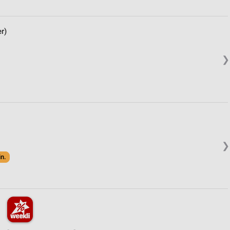
r)
❯
❯
in.