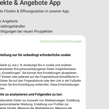
pekte & Angebote App
 Filialen & Öffnungszeiten in unserer App.
e Angebote
ieblingshändler
htigungen bei neuen Prospekten
 Einkauf stressfrei planen
Datenschutzbestimmungen
 App jetzt laden oder QR-Code scannen.
tellung nur für unbedingt erforderliche cookie
erät zu, wie z. B. eindeutige IDs in cookie und anderen
verarbeiten Ihre personenbezogenen Daten möglicherweise
„Einstellungen“. Sie können Ihre Einstellungen akzeptieren,
 klicken oder jederzeit auf die Fingerabdruck-Schaltfläche in
klicken Sie auf den Fingerabdruck oder den Link in der Fußzeile
önnen Sie Ihre Einwilligung widerrufen. Diese Entscheidungen
ten.
ite zu analysieren und Folgendes zu tun:
reduzierter Daten zur Auswahl von Werbeanzeigen. Erstellung
ersonalisierter Werbung. Erstellung von Profilen zur
ierter Inhalte. Messung der Werbeleistung. Messung der