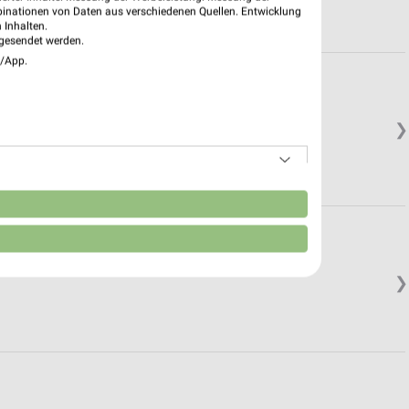
binationen von Daten aus verschiedenen Quellen. Entwicklung
 Inhalten.
gesendet werden.
e/App.
❯
n
❯