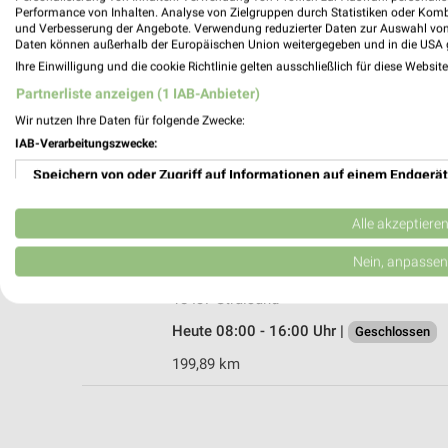
Performance von Inhalten. Analyse von Zielgruppen durch Statistiken oder Kom
und Verbesserung der Angebote. Verwendung reduzierter Daten zur Auswahl von
Daten können außerhalb der Europäischen Union weitergegeben und in die USA 
Ihre Einwilligung und die cookie Richtlinie gelten ausschließlich für diese Websit
HKL Center Bergen
Partnerliste anzeigen (1 IAB-Anbieter)
Tilzower Weg 41
Wir nutzen Ihre Daten für folgende Zwecke:
18528 Bergen auf Rügen
IAB-Verarbeitungszwecke:
Heute
geschlossen
Speichern von oder Zugriff auf Informationen auf einem Endgerät
208,89 km • Angebote: 1 Prospekt
Verwendung reduzierter Daten zur Auswahl von Werbeanzeigen
Alle akzeptiere
hagebaumarkt Stralsund
Erstellung von Profilen für personalisierte Werbung
Nein, anpassen
Rostocker Chaussee 6-8
Verwendung von Profilen zur Auswahl personalisierter Werbung
18437 Stralsund
Heute 08:00 - 16:00 Uhr |
Geschlossen
Erstellung von Profilen zur Personalisierung von Inhalten
199,89 km
Verwendung von Profilen zur Auswahl personalisierter Inhalte
Messung der Werbeleistung