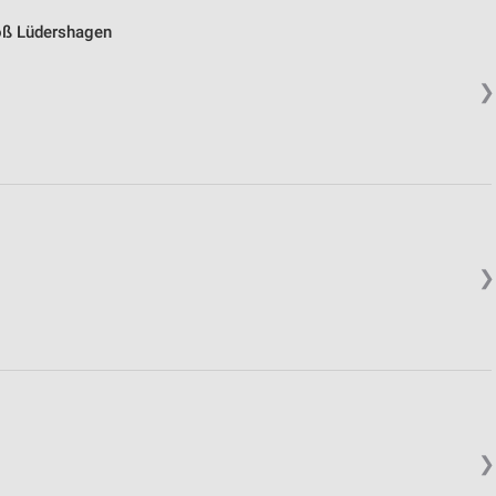
oß Lüdershagen
❯
❯
❯