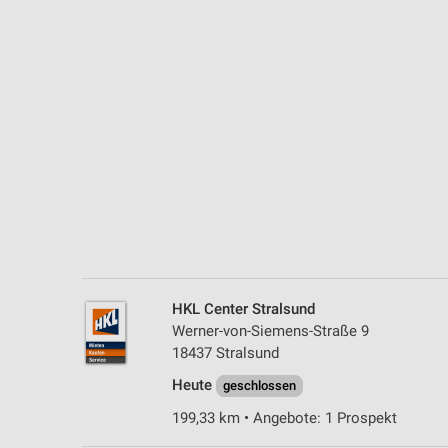
Messung der Performance von Inhalten
Analyse von Zielgruppen durch Statistiken oder Kombinationen 
Quellen
Entwicklung und Verbesserung der Angebote
Verwendung reduzierter Daten zur Auswahl von Inhalten
IAB-Besonderheiten:
Verwendung genauer Standortdaten
Geräte anhand von aktiv angeforderten Informationen identifizie
Nicht-IAB-Verarbeitungszwecke:
HKL Center Stralsund
Notwendig
Werner-von-Siemens-Straße 9
18437 Stralsund
Performance
Heute
geschlossen
Funktional
199,33 km • Angebote: 1 Prospekt
Werbung