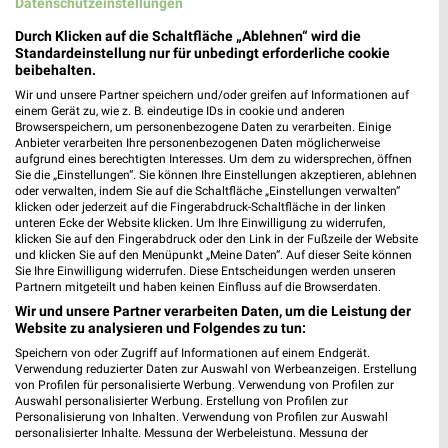
Datenschutzeinstellungen
KiK Heddesheim
Muckensturmer Straße 2
Durch Klicken auf die Schaltfläche „Ablehnen“ wird die
Standardeinstellung nur für unbedingt erforderliche cookie
68542 Heddesheim
❯
beibehalten.
Heute
geschlossen
Wir und unsere Partner speichern und/oder greifen auf Informationen auf
einem Gerät zu, wie z. B. eindeutige IDs in cookie und anderen
474,12 km • Angebote: 1 Prospekt
Browserspeichern, um personenbezogene Daten zu verarbeiten. Einige
Anbieter verarbeiten Ihre personenbezogenen Daten möglicherweise
aufgrund eines berechtigten Interesses. Um dem zu widersprechen, öffnen
Sie die „Einstellungen“. Sie können Ihre Einstellungen akzeptieren, ablehnen
KiK Mannheim Seckenheim
oder verwalten, indem Sie auf die Schaltfläche „Einstellungen verwalten“
Seckenheimer Hauptstraße 119
klicken oder jederzeit auf die Fingerabdruck-Schaltfläche in der linken
68239 Mannheim Seckenheim
unteren Ecke der Website klicken. Um Ihre Einwilligung zu widerrufen,
❯
klicken Sie auf den Fingerabdruck oder den Link in der Fußzeile der Website
Heute
und klicken Sie auf den Menüpunkt „Meine Daten“. Auf dieser Seite können
geschlossen
Sie Ihre Einwilligung widerrufen. Diese Entscheidungen werden unseren
Partnern mitgeteilt und haben keinen Einfluss auf die Browserdaten.
479,46 km • Angebote: 1 Prospekt
Wir und unsere Partner verarbeiten Daten, um die Leistung der
Website zu analysieren und Folgendes zu tun:
Takko Fashion Heidelberg
Speichern von oder Zugriff auf Informationen auf einem Endgerät.
Hertzstraße 1
Verwendung reduzierter Daten zur Auswahl von Werbeanzeigen. Erstellung
von Profilen für personalisierte Werbung. Verwendung von Profilen zur
69126 Heidelberg
❯
Auswahl personalisierter Werbung. Erstellung von Profilen zur
Personalisierung von Inhalten. Verwendung von Profilen zur Auswahl
Heute
geschlossen
personalisierter Inhalte. Messung der Werbeleistung. Messung der