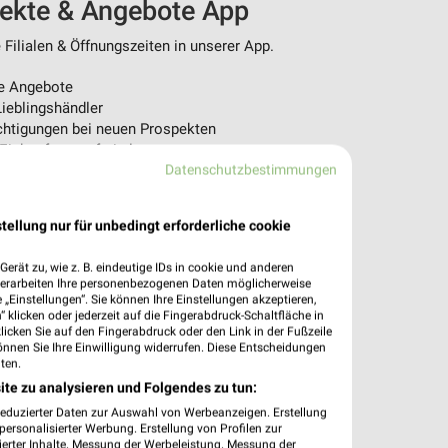
pekte & Angebote App
Filialen & Öffnungszeiten in unserer App.
e Angebote
ieblingshändler
htigungen bei neuen Prospekten
 Einkauf stressfrei planen
Datenschutzbestimmungen
 App jetzt laden oder QR-Code scannen.
tellung nur für unbedingt erforderliche cookie
erät zu, wie z. B. eindeutige IDs in cookie und anderen
verarbeiten Ihre personenbezogenen Daten möglicherweise
„Einstellungen“. Sie können Ihre Einstellungen akzeptieren,
 klicken oder jederzeit auf die Fingerabdruck-Schaltfläche in
klicken Sie auf den Fingerabdruck oder den Link in der Fußzeile
önnen Sie Ihre Einwilligung widerrufen. Diese Entscheidungen
ten.
ite zu analysieren und Folgendes zu tun:
reduzierter Daten zur Auswahl von Werbeanzeigen. Erstellung
ersonalisierter Werbung. Erstellung von Profilen zur
ierter Inhalte. Messung der Werbeleistung. Messung der