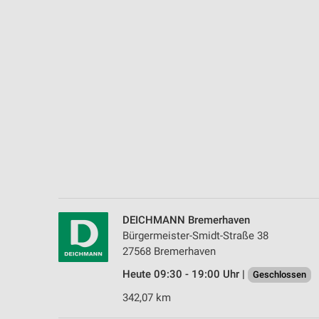
Messung der Performance von Inhalten
Analyse von Zielgruppen durch Statistiken oder Kombinationen 
Quellen
Entwicklung und Verbesserung der Angebote
Verwendung reduzierter Daten zur Auswahl von Inhalten
IAB-Besonderheiten:
Verwendung genauer Standortdaten
Geräte anhand von aktiv angeforderten Informationen identifizie
Nicht-IAB-Verarbeitungszwecke:
DEICHMANN Bremerhaven
Notwendig
Bürgermeister-Smidt-Straße 38
27568 Bremerhaven
Performance
Heute 09:30 - 19:00 Uhr |
Geschlossen
Funktional
342,07 km
Werbung