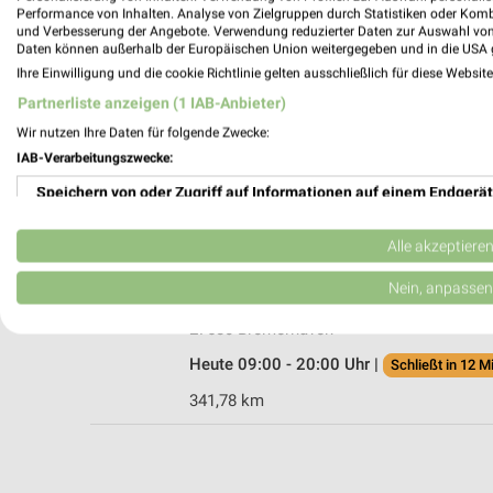
Performance von Inhalten. Analyse von Zielgruppen durch Statistiken oder Kom
und Verbesserung der Angebote. Verwendung reduzierter Daten zur Auswahl von
Daten können außerhalb der Europäischen Union weitergegeben und in die USA 
Ihre Einwilligung und die cookie Richtlinie gelten ausschließlich für diese Websit
DEICHMANN Schiffdorf
Partnerliste anzeigen (1 IAB-Anbieter)
Neufelder Weg 2
Wir nutzen Ihre Daten für folgende Zwecke:
27619 Schiffdorf
IAB-Verarbeitungszwecke:
Heute 09:30 - 19:00 Uhr |
Geschlossen
Speichern von oder Zugriff auf Informationen auf einem Endgerät
340,43 km
Verwendung reduzierter Daten zur Auswahl von Werbeanzeigen
Alle akzeptiere
Siemes Schuhcenter Bremerhaven
Erstellung von Profilen für personalisierte Werbung
Nein, anpassen
Pferdebade 6
Verwendung von Profilen zur Auswahl personalisierter Werbung
27580 Bremerhaven
Heute 09:00 - 20:00 Uhr |
Schließt in 12 M
Erstellung von Profilen zur Personalisierung von Inhalten
341,78 km
Verwendung von Profilen zur Auswahl personalisierter Inhalte
Messung der Werbeleistung