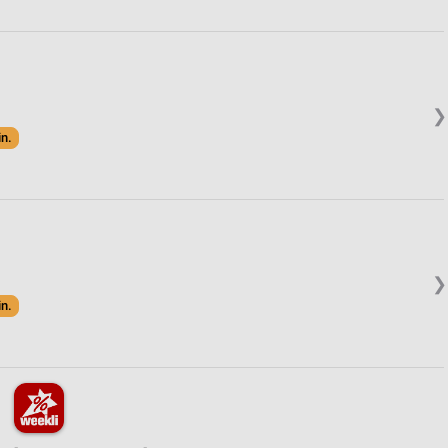
❯
in.
❯
in.