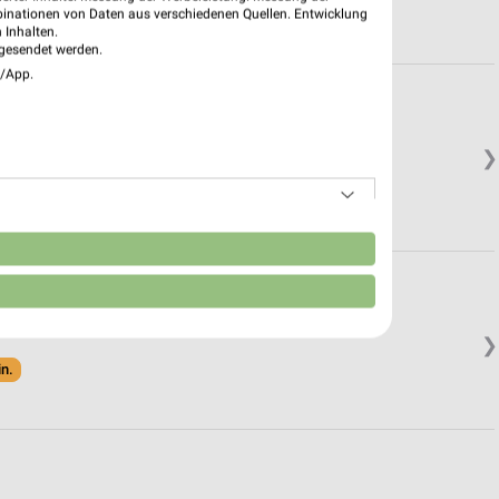
binationen von Daten aus verschiedenen Quellen. Entwicklung
 Inhalten.
gesendet werden.
e/App.
❯
n
❯
in.