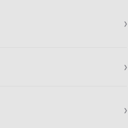
❯
❯
❯