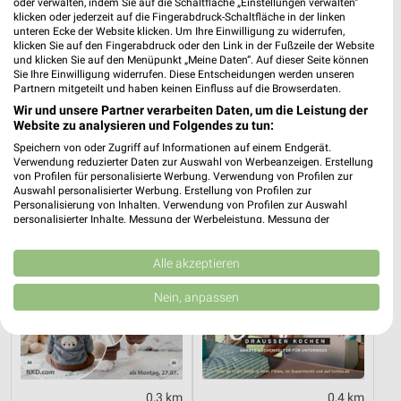
oder verwalten, indem Sie auf die Schaltfläche „Einstellungen verwalten“
klicken oder jederzeit auf die Fingerabdruck-Schaltfläche in der linken
unteren Ecke der Website klicken. Um Ihre Einwilligung zu widerrufen,
klicken Sie auf den Fingerabdruck oder den Link in der Fußzeile der Website
0,4 km
0,3 km
und klicken Sie auf den Menüpunkt „Meine Daten“. Auf dieser Seite können
Voilà, c’est moi
Herbstliche Deko-Woche
Sie Ihre Einwilligung widerrufen. Diese Entscheidungen werden unseren
Partnern mitgeteilt und haben keinen Einfluss auf die Browserdaten.
Gültig ab Mi. 12.08.
Gültig bis Di. 01.09.
Wir und unsere Partner verarbeiten Daten, um die Leistung der
Website zu analysieren und Folgendes zu tun:
NKD
Tchibo
Speichern von oder Zugriff auf Informationen auf einem Endgerät.
Verwendung reduzierter Daten zur Auswahl von Werbeanzeigen. Erstellung
von Profilen für personalisierte Werbung. Verwendung von Profilen zur
Auswahl personalisierter Werbung. Erstellung von Profilen zur
Personalisierung von Inhalten. Verwendung von Profilen zur Auswahl
personalisierter Inhalte. Messung der Werbeleistung. Messung der
Performance von Inhalten. Analyse von Zielgruppen durch Statistiken oder
Kombinationen von Daten aus verschiedenen Quellen. Entwicklung und
Verbesserung der Angebote. Verwendung reduzierter Daten zur Auswahl
Alle akzeptieren
von Inhalten.
Daten können außerhalb der Europäischen Union weitergegeben und in die
Nein, anpassen
USA gesendet werden.
Ihre Einwilligung und die cookie Richtlinie gelten ausschließlich für diese
Website/App.
Partnerliste anzeigen (1 IAB-Anbieter)
Wir nutzen Ihre Daten für folgende Zwecke:
0,3 km
0,4 km