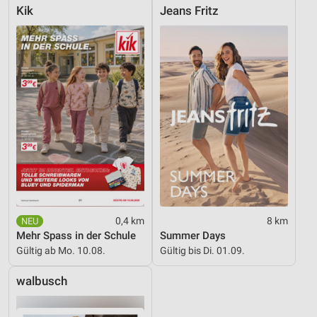
Kik
Jeans Fritz
Analyse von Zielgruppen durch Statistiken oder
Kombinationen von Daten aus verschiedenen
Quellen
Entwicklung und Verbesserung der Angebote
Verwendung reduzierter Daten zur Auswahl von
Inhalten
IAB-Besonderheiten:
Verwendung genauer Standortdaten
Geräte anhand von aktiv angeforderten
Informationen identifizieren
Nicht-IAB-Verarbeitungszwecke:
0,4 km
8 km
Mehr Spass in der Schule
Summer Days
Notwendig
Gültig ab Mo. 10.08.
Gültig bis Di. 01.09.
Performance
walbusch
Funktional