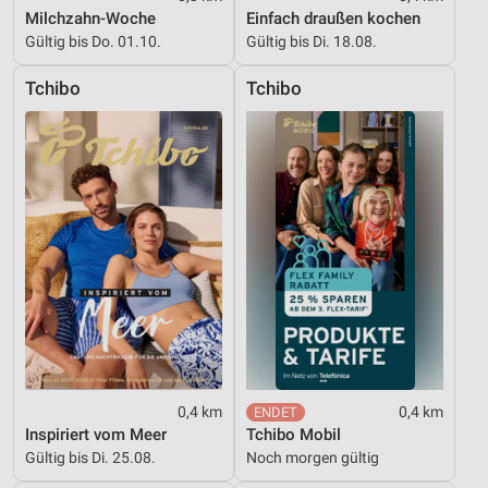
IAB-Verarbeitungszwecke:
Milchzahn-Woche
Einfach draußen kochen
Gültig bis Do. 01.10.
Gültig bis Di. 18.08.
Speichern von oder Zugriff auf Informationen
auf einem Endgerät
Tchibo
Tchibo
Verwendung reduzierter Daten zur Auswahl von
Werbeanzeigen
Erstellung von Profilen für personalisierte
Werbung
Verwendung von Profilen zur Auswahl
personalisierter Werbung
Erstellung von Profilen zur Personalisierung
von Inhalten
Verwendung von Profilen zur Auswahl
personalisierter Inhalte
0,4 km
0,4 km
Messung der Werbeleistung
Inspiriert vom Meer
Tchibo Mobil
Gültig bis Di. 25.08.
Noch morgen gültig
Messung der Performance von Inhalten