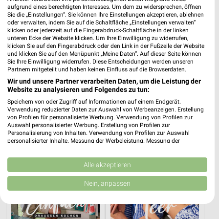
aufgrund eines berechtigten Interesses. Um dem zu widersprechen, öffnen
Sie die „Einstellungen“. Sie können Ihre Einstellungen akzeptieren, ablehnen
oder verwalten, indem Sie auf die Schaltfläche „Einstellungen verwalten“
klicken oder jederzeit auf die Fingerabdruck-Schaltfläche in der linken
unteren Ecke der Website klicken. Um Ihre Einwilligung zu widerrufen,
klicken Sie auf den Fingerabdruck oder den Link in der Fußzeile der Website
und klicken Sie auf den Menüpunkt „Meine Daten“. Auf dieser Seite können
0 km
0,3 km
Sie Ihre Einwilligung widerrufen. Diese Entscheidungen werden unseren
Angebote ab 18.07.
Milchzahn-Woche
Partnern mitgeteilt und haben keinen Einfluss auf die Browserdaten.
Nicht mehr gültig
Gültig bis Do. 01.10.
Wir und unsere Partner verarbeiten Daten, um die Leistung der
Website zu analysieren und Folgendes zu tun:
Tchibo
Tchibo
Speichern von oder Zugriff auf Informationen auf einem Endgerät.
Verwendung reduzierter Daten zur Auswahl von Werbeanzeigen. Erstellung
von Profilen für personalisierte Werbung. Verwendung von Profilen zur
Auswahl personalisierter Werbung. Erstellung von Profilen zur
Personalisierung von Inhalten. Verwendung von Profilen zur Auswahl
personalisierter Inhalte. Messung der Werbeleistung. Messung der
Performance von Inhalten. Analyse von Zielgruppen durch Statistiken oder
Kombinationen von Daten aus verschiedenen Quellen. Entwicklung und
Verbesserung der Angebote. Verwendung reduzierter Daten zur Auswahl
Alle akzeptieren
von Inhalten.
Daten können außerhalb der Europäischen Union weitergegeben und in die
Nein, anpassen
USA gesendet werden.
Ihre Einwilligung und die cookie Richtlinie gelten ausschließlich für diese
Website/App.
Partnerliste anzeigen (1 IAB-Anbieter)