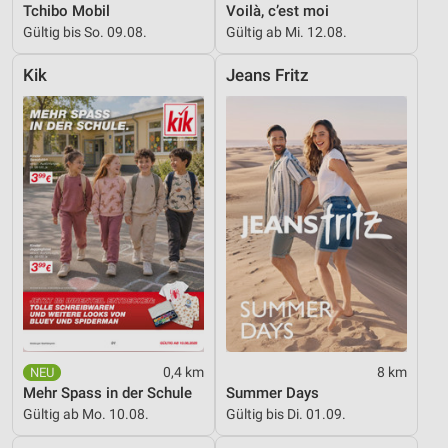
Tchibo Mobil
Voilà, c’est moi
Messung der Performance von Inhalten
Gültig bis So. 09.08.
Gültig ab Mi. 12.08.
Analyse von Zielgruppen durch Statistiken oder
Kik
Jeans Fritz
Kombinationen von Daten aus verschiedenen
Quellen
Entwicklung und Verbesserung der Angebote
Verwendung reduzierter Daten zur Auswahl von
Inhalten
IAB-Besonderheiten:
Verwendung genauer Standortdaten
Geräte anhand von aktiv angeforderten
Informationen identifizieren
Nicht-IAB-Verarbeitungszwecke:
0,4 km
8 km
Notwendig
Mehr Spass in der Schule
Summer Days
Gültig ab Mo. 10.08.
Gültig bis Di. 01.09.
Performance