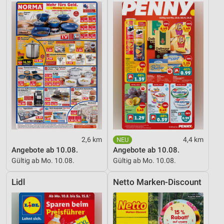
Partnerliste anzeigen (1 IAB-Anbieter)
Wir nutzen Ihre Daten für folgende Zwecke:
IAB-Verarbeitungszwecke:
Speichern von oder Zugriff auf Informationen
auf einem Endgerät
Verwendung reduzierter Daten zur Auswahl von
Werbeanzeigen
Erstellung von Profilen für personalisierte
Werbung
Verwendung von Profilen zur Auswahl
2,6 km
4,4 km
personalisierter Werbung
Angebote ab 10.08.
Angebote ab 10.08.
Gültig ab Mo. 10.08.
Gültig ab Mo. 10.08.
Erstellung von Profilen zur Personalisierung
von Inhalten
Lidl
Netto Marken-Discount
Verwendung von Profilen zur Auswahl
personalisierter Inhalte