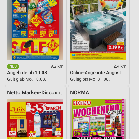
Messung der Werbeleistung
Messung der Performance von Inhalten
Analyse von Zielgruppen durch Statistiken oder
Kombinationen von Daten aus verschiedenen
Quellen
Entwicklung und Verbesserung der Angebote
Verwendung reduzierter Daten zur Auswahl von
9,2 km
2,4 km
Inhalten
Angebote ab 10.08.
Online-Angebote August 2026
IAB-Besonderheiten:
Gültig ab Mo. 10.08.
Gültig bis Mo. 31.08.
Verwendung genauer Standortdaten
Netto Marken-Discount
NORMA
Geräte anhand von aktiv angeforderten
Informationen identifizieren
Nicht-IAB-Verarbeitungszwecke:
Notwendig
Performance