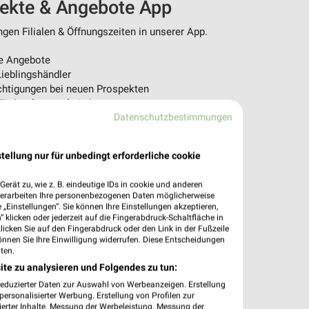
pekte & Angebote App
en Filialen & Öffnungszeiten in unserer App.
e Angebote
ieblingshändler
htigungen bei neuen Prospekten
 Einkauf stressfrei planen
Datenschutzbestimmungen
 App jetzt laden oder QR-Code scannen.
tellung nur für unbedingt erforderliche cookie
erät zu, wie z. B. eindeutige IDs in cookie und anderen
verarbeiten Ihre personenbezogenen Daten möglicherweise
„Einstellungen“. Sie können Ihre Einstellungen akzeptieren,
 klicken oder jederzeit auf die Fingerabdruck-Schaltfläche in
klicken Sie auf den Fingerabdruck oder den Link in der Fußzeile
önnen Sie Ihre Einwilligung widerrufen. Diese Entscheidungen
ten.
ite zu analysieren und Folgendes zu tun:
reduzierter Daten zur Auswahl von Werbeanzeigen. Erstellung
ersonalisierter Werbung. Erstellung von Profilen zur
ierter Inhalte. Messung der Werbeleistung. Messung der