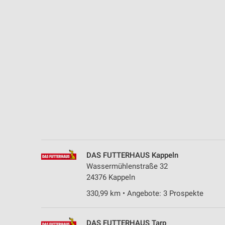
Messung der Performance von Inhalten
Analyse von Zielgruppen durch Statistiken oder Kombinationen 
Quellen
Entwicklung und Verbesserung der Angebote
Verwendung reduzierter Daten zur Auswahl von Inhalten
IAB-Besonderheiten:
Verwendung genauer Standortdaten
Geräte anhand von aktiv angeforderten Informationen identifizie
Nicht-IAB-Verarbeitungszwecke:
DAS FUTTERHAUS Kappeln
Notwendig
Wassermühlenstraße 32
24376 Kappeln
Performance
330,99 km • Angebote: 3 Prospekte
Funktional
DAS FUTTERHAUS Tarp
Werbung