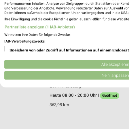
Performance von Inhalten. Analyse von Zielgruppen durch Statistiken oder Kom
und Verbesserung der Angebote. Verwendung reduzierter Daten zur Auswahl von
Daten können außerhalb der Europäischen Union weitergegeben und in die USA 
Ihre Einwilligung und die cookie Richtlinie gelten ausschließlich für diese Websit
DAS FUTTERHAUS Flensburg
Partnerliste anzeigen (1 IAB-Anbieter)
Batteriestraße 8
Wir nutzen Ihre Daten für folgende Zwecke:
24939 Flensburg
IAB-Verarbeitungszwecke:
Heute 09:00 - 18:00 Uhr |
Geöffnet
Speichern von oder Zugriff auf Informationen auf einem Endgerät
364,83 km • Angebote: 1 Prospekt
Verwendung reduzierter Daten zur Auswahl von Werbeanzeigen
Alle akzeptiere
DAS FUTTERHAUS Flensburg
Erstellung von Profilen für personalisierte Werbung
Nein, anpassen
Langberger Weg 4
Verwendung von Profilen zur Auswahl personalisierter Werbung
24941 Flensburg
Heute 08:00 - 20:00 Uhr |
Geöffnet
Erstellung von Profilen zur Personalisierung von Inhalten
363,98 km
Verwendung von Profilen zur Auswahl personalisierter Inhalte
Messung der Werbeleistung