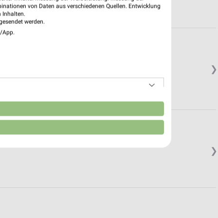
binationen von Daten aus verschiedenen Quellen. Entwicklung
 Inhalten.
gesendet werden.
e/App.
❯
n
❯