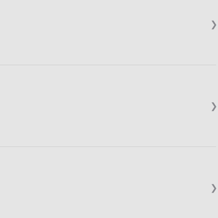
❯
❯
❯