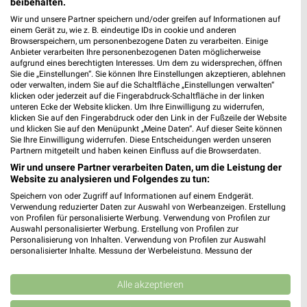
beibehalten.
BAGeno Raiffeisen Schöntal
Gommersdorfer Straße 9
Wir und unsere Partner speichern und/oder greifen auf Informationen auf
einem Gerät zu, wie z. B. eindeutige IDs in cookie und anderen
74214 Schöntal
❯
Browserspeichern, um personenbezogene Daten zu verarbeiten. Einige
Anbieter verarbeiten Ihre personenbezogenen Daten möglicherweise
Heute
geschlossen
aufgrund eines berechtigten Interesses. Um dem zu widersprechen, öffnen
Sie die „Einstellungen“. Sie können Ihre Einstellungen akzeptieren, ablehnen
7,91 km
oder verwalten, indem Sie auf die Schaltfläche „Einstellungen verwalten“
klicken oder jederzeit auf die Fingerabdruck-Schaltfläche in der linken
unteren Ecke der Website klicken. Um Ihre Einwilligung zu widerrufen,
BAGeno Raiffeisen Ingelfingen
klicken Sie auf den Fingerabdruck oder den Link in der Fußzeile der Website
und klicken Sie auf den Menüpunkt „Meine Daten“. Auf dieser Seite können
Künzelsauer Str. 7
Sie Ihre Einwilligung widerrufen. Diese Entscheidungen werden unseren
74653 Ingelfingen
Partnern mitgeteilt und haben keinen Einfluss auf die Browserdaten.
❯
Wir und unsere Partner verarbeiten Daten, um die Leistung der
Heute
geschlossen
Website zu analysieren und Folgendes zu tun:
10,12 km
Speichern von oder Zugriff auf Informationen auf einem Endgerät.
Verwendung reduzierter Daten zur Auswahl von Werbeanzeigen. Erstellung
von Profilen für personalisierte Werbung. Verwendung von Profilen zur
Auswahl personalisierter Werbung. Erstellung von Profilen zur
BAGeno Raiffeisen Bad Mergentheim
Personalisierung von Inhalten. Verwendung von Profilen zur Auswahl
Zaisenmühlstr. 6
personalisierter Inhalte. Messung der Werbeleistung. Messung der
Performance von Inhalten. Analyse von Zielgruppen durch Statistiken oder
97980 Bad Mergentheim
❯
Kombinationen von Daten aus verschiedenen Quellen. Entwicklung und
Verbesserung der Angebote. Verwendung reduzierter Daten zur Auswahl
Alle akzeptieren
Heute
geschlossen
von Inhalten.
Daten können außerhalb der Europäischen Union weitergegeben und in die