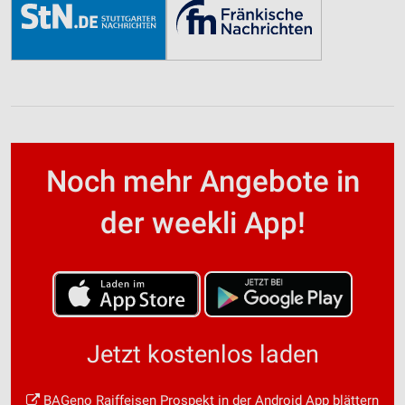
Noch mehr Angebote in
der weekli App!
Jetzt kostenlos laden
BAGeno Raiffeisen Prospekt in der Android App blättern