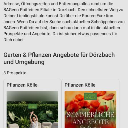
Verwendung von Profilen zur Auswahl
Adresse, Öffnungszeiten und Entfernung alles rund um die
personalisierter Inhalte
BAGeno Raiffeisen Filiale in Dörzbach. Den schnellsten Weg zu
Deiner Lieblingsfiliale kannst Du über die Routen-Funktion
Messung der Werbeleistung
finden. Wenn Du auf der Suche nach aktuellen Schnäppchen von
BAGeno Raiffeisen bist, dann schau doch mal in die aktuellen
Messung der Performance von Inhalten
Prospekte und Angebote. Da ist sicher etwas passendes für
Dich dabei.
Analyse von Zielgruppen durch Statistiken oder
Kombinationen von Daten aus verschiedenen
Quellen
Garten & Pflanzen Angebote für Dörzbach
und Umgebung
Entwicklung und Verbesserung der Angebote
3 Prospekte
Verwendung reduzierter Daten zur Auswahl von
Inhalten
Pflanzen Kölle
Pflanzen Kölle
IAB-Besonderheiten:
Verwendung genauer Standortdaten
Geräte anhand von aktiv angeforderten
Informationen identifizieren
Nicht-IAB-Verarbeitungszwecke: