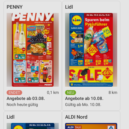
Verwendung reduzierter Daten zur Auswahl von
Werbeanzeigen
PENNY
Lidl
Erstellung von Profilen für personalisierte
Werbung
Verwendung von Profilen zur Auswahl
personalisierter Werbung
Erstellung von Profilen zur Personalisierung
von Inhalten
Verwendung von Profilen zur Auswahl
personalisierter Inhalte
Messung der Werbeleistung
0,1 km
8 km
Messung der Performance von Inhalten
Angebote ab 03.08.
Angebote ab 10.08.
Noch heute gültig
Gültig ab Mo. 10.08.
Analyse von Zielgruppen durch Statistiken oder
Kombinationen von Daten aus verschiedenen
Lidl
ALDI Nord
Quellen