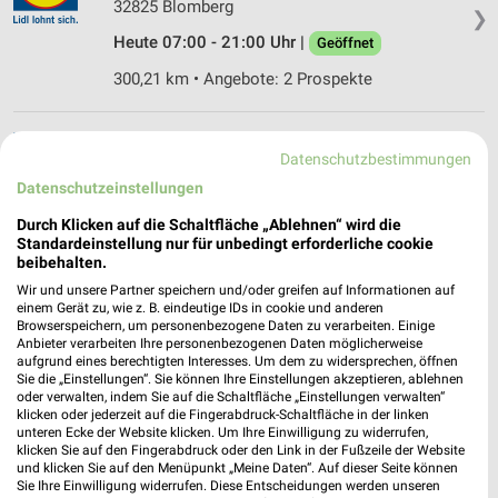
32825 Blomberg
❯
Heute 07:00 - 21:00 Uhr |
Geöffnet
300,21 km • Angebote: 2 Prospekte
Lidl Detmold
Datenschutzbestimmungen
Anne-Frank-Straße 7
Datenschutzeinstellungen
32756 Detmold
❯
Durch Klicken auf die Schaltfläche „Ablehnen“ wird die
Heute 07:00 - 21:00 Uhr |
Geöffnet
Standardeinstellung nur für unbedingt erforderliche cookie
beibehalten.
313,48 km • Angebote: 2 Prospekte
Wir und unsere Partner speichern und/oder greifen auf Informationen auf
einem Gerät zu, wie z. B. eindeutige IDs in cookie und anderen
Browserspeichern, um personenbezogene Daten zu verarbeiten. Einige
ALDI Nord Blomberg
Anbieter verarbeiten Ihre personenbezogenen Daten möglicherweise
Schmuckenberger Weg 2a
aufgrund eines berechtigten Interesses. Um dem zu widersprechen, öffnen
32825 Blomberg
Sie die „Einstellungen“. Sie können Ihre Einstellungen akzeptieren, ablehnen
❯
oder verwalten, indem Sie auf die Schaltfläche „Einstellungen verwalten“
Heute 07:00 - 20:00 Uhr |
klicken oder jederzeit auf die Fingerabdruck-Schaltfläche in der linken
Geöffnet
unteren Ecke der Website klicken. Um Ihre Einwilligung zu widerrufen,
klicken Sie auf den Fingerabdruck oder den Link in der Fußzeile der Website
300,25 km • Angebote: 4 Prospekte
und klicken Sie auf den Menüpunkt „Meine Daten“. Auf dieser Seite können
Sie Ihre Einwilligung widerrufen. Diese Entscheidungen werden unseren