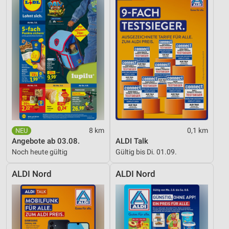
Entwicklung und Verbesserung der Angebote
Verwendung reduzierter Daten zur Auswahl von
Inhalten
IAB-Besonderheiten:
Verwendung genauer Standortdaten
Geräte anhand von aktiv angeforderten
Informationen identifizieren
Nicht-IAB-Verarbeitungszwecke:
Notwendig
8 km
0,1 km
Angebote ab 03.08.
ALDI Talk
Performance
Noch heute gültig
Gültig bis Di. 01.09.
Funktional
ALDI Nord
ALDI Nord
Werbung