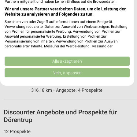
Partnern mitgeteilt und haben keinen Einfluss auf die Browserdaten.
ALDI Nord Detmold
Wir und unsere Partner verarbeiten Daten, um die Leistung der
Arminstraße 27
Website zu analysieren und Folgendes zu tun:
32756 Detmold
❯
Speichern von oder Zugriff auf Informationen auf einem Endgerät.
Verwendung reduzierter Daten zur Auswahl von Werbeanzeigen. Erstellung
Heute 07:00 - 21:00 Uhr |
Geöffnet
von Profilen für personalisierte Werbung. Verwendung von Profilen zur
Auswahl personalisierter Werbung. Erstellung von Profilen zur
315,25 km • Angebote: 4 Prospekte
Personalisierung von Inhalten. Verwendung von Profilen zur Auswahl
personalisierter Inhalte. Messung der Werbeleistung. Messung der
Performance von Inhalten. Analyse von Zielgruppen durch Statistiken oder
Kombinationen von Daten aus verschiedenen Quellen. Entwicklung und
ALDI Nord Detmold
Verbesserung der Angebote. Verwendung reduzierter Daten zur Auswahl
Alle akzeptieren
Klingenbergstraße 25
von Inhalten.
32758 Detmold
Daten können außerhalb der Europäischen Union weitergegeben und in die
❯
Nein, anpassen
USA gesendet werden.
Heute 07:00 - 20:00 Uhr |
Geöffnet
Ihre Einwilligung und die cookie Richtlinie gelten ausschließlich für diese
Website/App.
316,18 km • Angebote: 4 Prospekte
Partnerliste anzeigen (1 IAB-Anbieter)
Wir nutzen Ihre Daten für folgende Zwecke:
IAB-Verarbeitungszwecke:
Discounter Angebote und Prospekte für
Dörentrup
Speichern von oder Zugriff auf Informationen
auf einem Endgerät
12 Prospekte