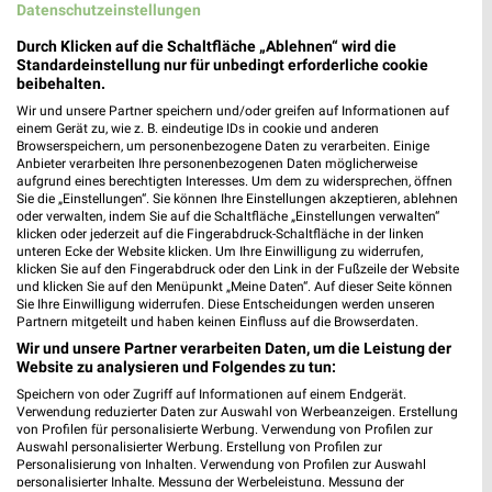
Datenschutzeinstellungen
Bahnhofstraße 4a
99084 Erfurt
❯
Durch Klicken auf die Schaltfläche „Ablehnen“ wird die
Standardeinstellung nur für unbedingt erforderliche cookie
Heute 09:00 - 20:00 Uhr |
Geschlossen
beibehalten.
236,85 km
Wir und unsere Partner speichern und/oder greifen auf Informationen auf
einem Gerät zu, wie z. B. eindeutige IDs in cookie und anderen
Browserspeichern, um personenbezogene Daten zu verarbeiten. Einige
Anbieter verarbeiten Ihre personenbezogenen Daten möglicherweise
Ernsting's family Erfurt
aufgrund eines berechtigten Interesses. Um dem zu widersprechen, öffnen
Leipziger Straße 78a
Sie die „Einstellungen“. Sie können Ihre Einstellungen akzeptieren, ablehnen
oder verwalten, indem Sie auf die Schaltfläche „Einstellungen verwalten“
99085 Erfurt
❯
klicken oder jederzeit auf die Fingerabdruck-Schaltfläche in der linken
unteren Ecke der Website klicken. Um Ihre Einwilligung zu widerrufen,
Heute 09:00 - 20:00 Uhr |
Geschlossen
klicken Sie auf den Fingerabdruck oder den Link in der Fußzeile der Website
und klicken Sie auf den Menüpunkt „Meine Daten“. Auf dieser Seite können
234,93 km
Sie Ihre Einwilligung widerrufen. Diese Entscheidungen werden unseren
Partnern mitgeteilt und haben keinen Einfluss auf die Browserdaten.
Wir und unsere Partner verarbeiten Daten, um die Leistung der
Rossmann Erfurt
Website zu analysieren und Folgendes zu tun:
Willy-Brandt-Platz 12
Speichern von oder Zugriff auf Informationen auf einem Endgerät.
99084 Erfurt
❯
Verwendung reduzierter Daten zur Auswahl von Werbeanzeigen. Erstellung
von Profilen für personalisierte Werbung. Verwendung von Profilen zur
Heute 06:00 - 22:00 Uhr |
Geschlossen
Auswahl personalisierter Werbung. Erstellung von Profilen zur
Personalisierung von Inhalten. Verwendung von Profilen zur Auswahl
236,97 km • Angebote: 3 Prospekte
personalisierter Inhalte. Messung der Werbeleistung. Messung der