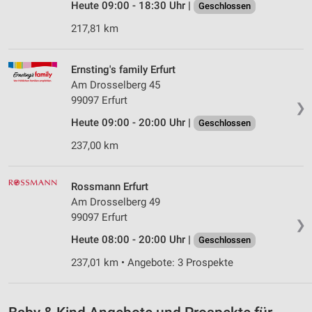
Heute 09:00 - 18:30 Uhr |
Geschlossen
Erstellung von Profilen zur Personalisierung
von Inhalten
217,81 km
Verwendung von Profilen zur Auswahl
personalisierter Inhalte
Ernsting's family Erfurt
Am Drosselberg 45
Messung der Werbeleistung
99097 Erfurt
❯
Messung der Performance von Inhalten
Heute 09:00 - 20:00 Uhr |
Geschlossen
237,00 km
Analyse von Zielgruppen durch Statistiken oder
Kombinationen von Daten aus verschiedenen
Quellen
Rossmann Erfurt
Entwicklung und Verbesserung der Angebote
Am Drosselberg 49
99097 Erfurt
❯
Verwendung reduzierter Daten zur Auswahl von
Heute 08:00 - 20:00 Uhr |
Geschlossen
Inhalten
237,01 km • Angebote: 3 Prospekte
IAB-Besonderheiten:
Verwendung genauer Standortdaten