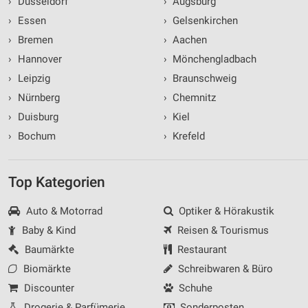
›
Düsseldorf
›
Augsburg
›
Essen
›
Gelsenkirchen
›
Bremen
›
Aachen
›
Hannover
›
Mönchengladbach
›
Leipzig
›
Braunschweig
›
Nürnberg
›
Chemnitz
›
Duisburg
›
Kiel
›
Bochum
›
Krefeld
Top Kategorien
Auto & Motorrad
Optiker & Hörakustik
Baby & Kind
Reisen & Tourismus
Baumärkte
Restaurant
Biomärkte
Schreibwaren & Büro
Discounter
Schuhe
Drogerie & Parfümerie
Sonderposten