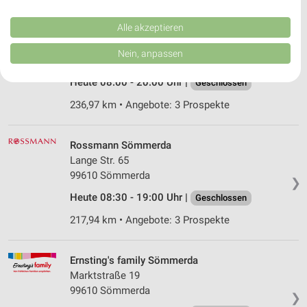
Performance von Inhalten. Analyse von Zielgruppen durch Statistiken oder
Kombinationen von Daten aus verschiedenen Quellen. Entwicklung und
Verbesserung der Angebote. Verwendung reduzierter Daten zur Auswahl
Alle akzeptieren
Rossmann Erfurt
von Inhalten.
Scharnhorststr. 64
Daten können außerhalb der Europäischen Union weitergegeben und in die
Nein, anpassen
99099 Erfurt
USA gesendet werden.
❯
Ihre Einwilligung und die cookie Richtlinie gelten ausschließlich für diese
Heute 08:00 - 20:00 Uhr |
Geschlossen
Website/App.
Partnerliste anzeigen (1 IAB-Anbieter)
236,97 km • Angebote: 3 Prospekte
Wir nutzen Ihre Daten für folgende Zwecke:
IAB-Verarbeitungszwecke:
Rossmann Sömmerda
Speichern von oder Zugriff auf Informationen
Lange Str. 65
auf einem Endgerät
99610 Sömmerda
❯
Heute 08:30 - 19:00 Uhr |
Geschlossen
Verwendung reduzierter Daten zur Auswahl von
Werbeanzeigen
217,94 km • Angebote: 3 Prospekte
Erstellung von Profilen für personalisierte
Werbung
Ernsting's family Sömmerda
Marktstraße 19
Verwendung von Profilen zur Auswahl
personalisierter Werbung
99610 Sömmerda
❯