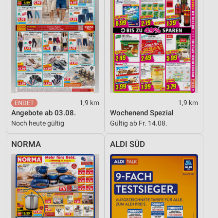
Entwicklung und Verbesserung der Angebote
Verwendung reduzierter Daten zur Auswahl von
Inhalten
IAB-Besonderheiten:
Verwendung genauer Standortdaten
Geräte anhand von aktiv angeforderten
Informationen identifizieren
1,9 km
1,9 km
Angebote ab 03.08.
Wochenend Spezial
Nicht-IAB-Verarbeitungszwecke:
Noch heute gültig
Gültig ab Fr. 14.08.
Notwendig
NORMA
ALDI SÜD
Performance
Funktional
Werbung