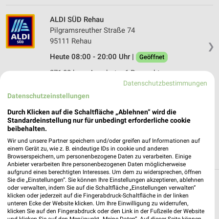
ALDI SÜD Rehau
Pilgramsreuther Straße 74
95111 Rehau
❯
Heute 08:00 - 20:00 Uhr |
Geöffnet
271,02 km • Angebote: 6 Prospekte
Datenschutzbestimmungen
Datenschutzeinstellungen
Netto Marken-Discount Köditz
Durch Klicken auf die Schaltfläche „Ablehnen“ wird die
Göstrastr. 1
Standardeinstellung nur für unbedingt erforderliche cookie
95189 Köditz
❯
beibehalten.
Heute 07:00 - 20:00 Uhr |
Geöffnet
Wir und unsere Partner speichern und/oder greifen auf Informationen auf
einem Gerät zu, wie z. B. eindeutige IDs in cookie und anderen
265,97 km • Angebote: 4 Prospekte
Browserspeichern, um personenbezogene Daten zu verarbeiten. Einige
Anbieter verarbeiten Ihre personenbezogenen Daten möglicherweise
aufgrund eines berechtigten Interesses. Um dem zu widersprechen, öffnen
Sie die „Einstellungen“. Sie können Ihre Einstellungen akzeptieren, ablehnen
Discounter Angebote und Prospekte für
oder verwalten, indem Sie auf die Schaltfläche „Einstellungen verwalten“
klicken oder jederzeit auf die Fingerabdruck-Schaltfläche in der linken
Döhlau
unteren Ecke der Website klicken. Um Ihre Einwilligung zu widerrufen,
klicken Sie auf den Fingerabdruck oder den Link in der Fußzeile der Website