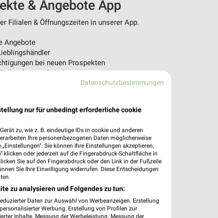
pekte & Angebote App
r Filialen & Öffnungszeiten in unserer App.
e Angebote
ieblingshändler
htigungen bei neuen Prospekten
 Einkauf stressfrei planen
Datenschutzbestimmungen
 App jetzt laden oder QR-Code scannen.
tellung nur für unbedingt erforderliche cookie
erät zu, wie z. B. eindeutige IDs in cookie und anderen
verarbeiten Ihre personenbezogenen Daten möglicherweise
„Einstellungen“. Sie können Ihre Einstellungen akzeptieren,
 klicken oder jederzeit auf die Fingerabdruck-Schaltfläche in
klicken Sie auf den Fingerabdruck oder den Link in der Fußzeile
önnen Sie Ihre Einwilligung widerrufen. Diese Entscheidungen
ten.
ite zu analysieren und Folgendes zu tun:
reduzierter Daten zur Auswahl von Werbeanzeigen. Erstellung
ersonalisierter Werbung. Erstellung von Profilen zur
ierter Inhalte. Messung der Werbeleistung. Messung der