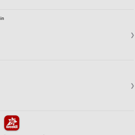
in
❯
❯