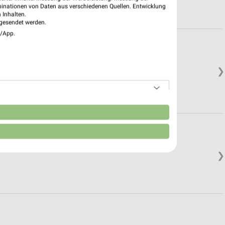
binationen von Daten aus verschiedenen Quellen. Entwicklung
 Inhalten.
gesendet werden.
e/App.
❯
n
❯