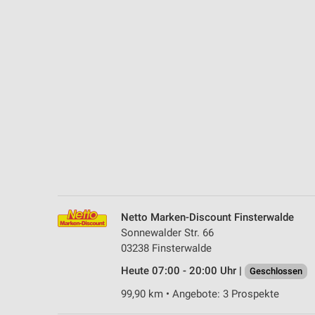
Messung der Performance von Inhalten
Analyse von Zielgruppen durch Statistiken oder Kombinationen 
Quellen
Entwicklung und Verbesserung der Angebote
Verwendung reduzierter Daten zur Auswahl von Inhalten
IAB-Besonderheiten:
Verwendung genauer Standortdaten
Geräte anhand von aktiv angeforderten Informationen identifizie
Nicht-IAB-Verarbeitungszwecke:
Netto Marken-Discount Finsterwalde
Notwendig
Sonnewalder Str. 66
03238 Finsterwalde
Performance
Heute 07:00 - 20:00 Uhr |
Geschlossen
Funktional
99,90 km • Angebote: 3 Prospekte
Werbung