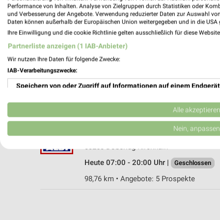
Performance von Inhalten. Analyse von Zielgruppen durch Statistiken oder Kom
und Verbesserung der Angebote. Verwendung reduzierter Daten zur Auswahl von
Daten können außerhalb der Europäischen Union weitergegeben und in die USA 
Ihre Einwilligung und die cookie Richtlinie gelten ausschließlich für diese Websit
Lidl Doberlug-Kirchhain
Partnerliste anzeigen (1 IAB-Anbieter)
Bahnhofsalle 10
Wir nutzen Ihre Daten für folgende Zwecke:
03253 Doberlug-Kirchhain
IAB-Verarbeitungszwecke:
Heute 07:00 - 21:00 Uhr |
Geschlossen
Speichern von oder Zugriff auf Informationen auf einem Endgerät
100,76 km • Angebote: 2 Prospekte
Verwendung reduzierter Daten zur Auswahl von Werbeanzeigen
Alle akzeptiere
ALDI Nord Doberlug-Kirchhain
Erstellung von Profilen für personalisierte Werbung
Nein, anpassen
Gerberstraße 16-23
Verwendung von Profilen zur Auswahl personalisierter Werbung
03253 Doberlug-Kirchhain
Heute 07:00 - 20:00 Uhr |
Geschlossen
Erstellung von Profilen zur Personalisierung von Inhalten
98,76 km • Angebote: 5 Prospekte
Verwendung von Profilen zur Auswahl personalisierter Inhalte
Messung der Werbeleistung