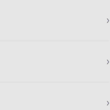
❯
❯
❯