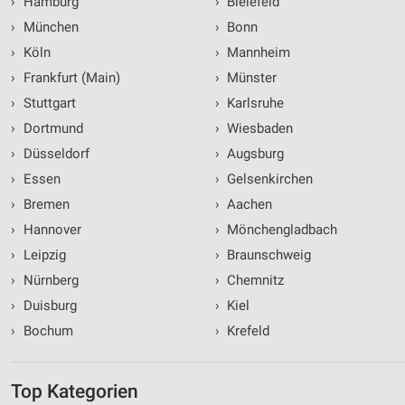
›
Hamburg
›
Bielefeld
›
München
›
Bonn
›
Köln
›
Mannheim
›
Frankfurt (Main)
›
Münster
›
Stuttgart
›
Karlsruhe
›
Dortmund
›
Wiesbaden
›
Düsseldorf
›
Augsburg
›
Essen
›
Gelsenkirchen
›
Bremen
›
Aachen
›
Hannover
›
Mönchengladbach
›
Leipzig
›
Braunschweig
›
Nürnberg
›
Chemnitz
›
Duisburg
›
Kiel
›
Bochum
›
Krefeld
Top Kategorien