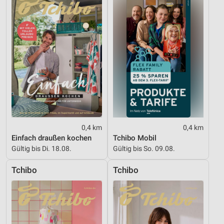
Geräte anhand von aktiv angeforderten
Informationen identifizieren
Nicht-IAB-Verarbeitungszwecke:
Notwendig
Performance
Funktional
Werbung
0,4 km
0,4 km
Einfach draußen kochen
Tchibo Mobil
Gültig bis Di. 18.08.
Gültig bis So. 09.08.
Tchibo
Tchibo