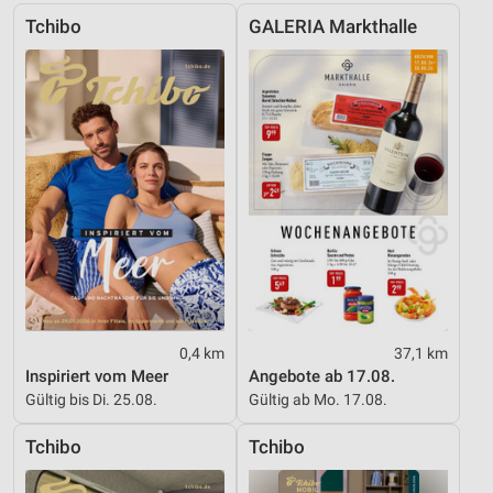
Tchibo
GALERIA Markthalle
Erstellung von Profilen zur Personalisierung
von Inhalten
Verwendung von Profilen zur Auswahl
personalisierter Inhalte
Messung der Werbeleistung
Messung der Performance von Inhalten
Analyse von Zielgruppen durch Statistiken oder
Kombinationen von Daten aus verschiedenen
Quellen
Entwicklung und Verbesserung der Angebote
0,4 km
37,1 km
Inspiriert vom Meer
Angebote ab 17.08.
Verwendung reduzierter Daten zur Auswahl von
Inhalten
Gültig bis Di. 25.08.
Gültig ab Mo. 17.08.
IAB-Besonderheiten:
Tchibo
Tchibo
Verwendung genauer Standortdaten