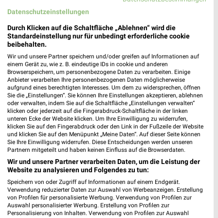
47166 Duisburg
❯
Datenschutzeinstellungen
Heute 08:00 - 19:00 Uhr |
Geschlossen
Durch Klicken auf die Schaltfläche „Ablehnen“ wird die
468,11 km
Standardeinstellung nur für unbedingt erforderliche cookie
beibehalten.
Wir und unsere Partner speichern und/oder greifen auf Informationen auf
Tchibo Partner mit Kaffee Bar Duisburg
einem Gerät zu, wie z. B. eindeutige IDs in cookie und anderen
Browserspeichern, um personenbezogene Daten zu verarbeiten. Einige
Hamborner Altmarkt 12
Anbieter verarbeiten Ihre personenbezogenen Daten möglicherweise
47166 Duisburg
aufgrund eines berechtigten Interesses. Um dem zu widersprechen, öffnen
❯
Sie die „Einstellungen“. Sie können Ihre Einstellungen akzeptieren, ablehnen
Heute 09:00 - 18:30 Uhr |
Geschlossen
oder verwalten, indem Sie auf die Schaltfläche „Einstellungen verwalten“
klicken oder jederzeit auf die Fingerabdruck-Schaltfläche in der linken
467,96 km • Angebote: 5 Prospekte
unteren Ecke der Website klicken. Um Ihre Einwilligung zu widerrufen,
klicken Sie auf den Fingerabdruck oder den Link in der Fußzeile der Website
und klicken Sie auf den Menüpunkt „Meine Daten“. Auf dieser Seite können
Sie Ihre Einwilligung widerrufen. Diese Entscheidungen werden unseren
KODi Duisburg-Neumühl
Partnern mitgeteilt und haben keinen Einfluss auf die Browserdaten.
Hohenzollernplatz 16
Wir und unsere Partner verarbeiten Daten, um die Leistung der
47167 Duisburg-Neumühl
Website zu analysieren und Folgendes zu tun:
❯
Heute 09:00 - 18:30 Uhr |
Speichern von oder Zugriff auf Informationen auf einem Endgerät.
Geschlossen
Verwendung reduzierter Daten zur Auswahl von Werbeanzeigen. Erstellung
466,08 km
von Profilen für personalisierte Werbung. Verwendung von Profilen zur
Auswahl personalisierter Werbung. Erstellung von Profilen zur
Personalisierung von Inhalten. Verwendung von Profilen zur Auswahl