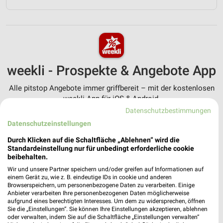
weekli - Prospekte & Angebote App
Alle pitstop Angebote immer griffbereit – mit der kostenlosen
weekli App für iOS & Android.
Datenschutzbestimmungen
✔
Standortgenaue Angebote
Datenschutzeinstellungen
✔
Folge deinem Lieblingshändler
✔
Push-Benachrichtigungen bei neuen Prospekten
Durch Klicken auf die Schaltfläche „Ablehnen“ wird die
Standardeinstellung nur für unbedingt erforderliche cookie
✔
Einkaufsliste - Einkauf stressfrei planen
beibehalten.
Wir und unsere Partner speichern und/oder greifen auf Informationen auf
JETZT LADEN UND SPAREN!
einem Gerät zu, wie z. B. eindeutige IDs in cookie und anderen
Browserspeichern, um personenbezogene Daten zu verarbeiten. Einige
Anbieter verarbeiten Ihre personenbezogenen Daten möglicherweise
aufgrund eines berechtigten Interesses. Um dem zu widersprechen, öffnen
Sie die „Einstellungen“. Sie können Ihre Einstellungen akzeptieren, ablehnen
oder verwalten, indem Sie auf die Schaltfläche „Einstellungen verwalten“