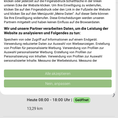
klicken oder jederzeit auf die Fingerabdruck-Schaltfläche in der linken
unteren Ecke der Website klicken. Um Ihre Einwilligung zu widerrufen,
klicken Sie auf den Fingerabdruck oder den Link in der Fußzeile der Website
Filialen in der Umgebung
und klicken Sie auf den Menüpunkt „Meine Daten“. Auf dieser Seite können
Sie Ihre Einwilligung widerrufen. Diese Entscheidungen werden unseren
Partnern mitgeteilt und haben keinen Einfluss auf die Browserdaten.
3 Filialen
Wir und unsere Partner verarbeiten Daten, um die Leistung der
Website zu analysieren und Folgendes zu tun:
pitstop Duisburg
Speichern von oder Zugriff auf Informationen auf einem Endgerät.
Friedrich-Ebert-Str. 101
Verwendung reduzierter Daten zur Auswahl von Werbeanzeigen. Erstellung
47179 Duisburg
von Profilen für personalisierte Werbung. Verwendung von Profilen zur
❯
Auswahl personalisierter Werbung. Erstellung von Profilen zur
Heute 08:00 - 18:00 Uhr |
Geöffnet
Personalisierung von Inhalten. Verwendung von Profilen zur Auswahl
personalisierter Inhalte. Messung der Werbeleistung. Messung der
4,70 km
Performance von Inhalten. Analyse von Zielgruppen durch Statistiken oder
Kombinationen von Daten aus verschiedenen Quellen. Entwicklung und
Verbesserung der Angebote. Verwendung reduzierter Daten zur Auswahl
Alle akzeptieren
von Inhalten.
pitstop Bottrop
Daten können außerhalb der Europäischen Union weitergegeben und in die
Nein, anpassen
Lützowstr. 4
USA gesendet werden.
46236 Bottrop
Ihre Einwilligung und die cookie Richtlinie gelten ausschließlich für diese
❯
Website/App.
Heute 08:00 - 18:00 Uhr |
Geöffnet
Partnerliste anzeigen (1 IAB-Anbieter)
13,29 km
Wir nutzen Ihre Daten für folgende Zwecke:
IAB-Verarbeitungszwecke: