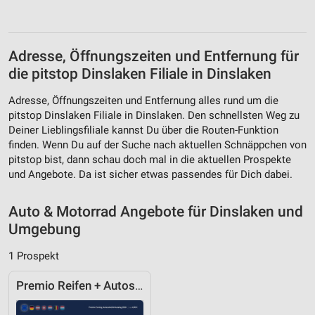
Analyse von Zielgruppen durch Statistiken oder
Kombinationen von Daten aus verschiedenen
Quellen
Adresse, Öffnungszeiten und Entfernung für
Entwicklung und Verbesserung der Angebote
die pitstop Dinslaken Filiale in Dinslaken
Verwendung reduzierter Daten zur Auswahl von
Inhalten
Adresse, Öffnungszeiten und Entfernung alles rund um die
pitstop Dinslaken Filiale in Dinslaken. Den schnellsten Weg zu
IAB-Besonderheiten:
Deiner Lieblingsfiliale kannst Du über die Routen-Funktion
Verwendung genauer Standortdaten
finden. Wenn Du auf der Suche nach aktuellen Schnäppchen von
pitstop bist, dann schau doch mal in die aktuellen Prospekte
Geräte anhand von aktiv angeforderten
und Angebote. Da ist sicher etwas passendes für Dich dabei.
Informationen identifizieren
Nicht-IAB-Verarbeitungszwecke:
Auto & Motorrad Angebote für Dinslaken und
Umgebung
Notwendig
1 Prospekt
Performance
Premio Reifen + Autoservice
Funktional
Werbung