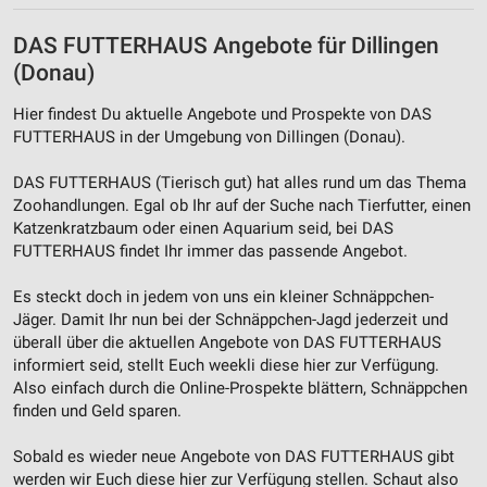
Werbeanzeigen
DAS FUTTERHAUS Angebote für Dillingen
Erstellung von Profilen für personalisierte
(Donau)
Werbung
Hier findest Du aktuelle Angebote und Prospekte von DAS
Verwendung von Profilen zur Auswahl
FUTTERHAUS in der Umgebung von Dillingen (Donau).
personalisierter Werbung
DAS FUTTERHAUS (Tierisch gut) hat alles rund um das Thema
Erstellung von Profilen zur Personalisierung
von Inhalten
Zoohandlungen. Egal ob Ihr auf der Suche nach Tierfutter, einen
Katzenkratzbaum oder einen Aquarium seid, bei DAS
Verwendung von Profilen zur Auswahl
FUTTERHAUS findet Ihr immer das passende Angebot.
personalisierter Inhalte
Es steckt doch in jedem von uns ein kleiner Schnäppchen-
Messung der Werbeleistung
Jäger. Damit Ihr nun bei der Schnäppchen-Jagd jederzeit und
überall über die aktuellen Angebote von DAS FUTTERHAUS
Messung der Performance von Inhalten
informiert seid, stellt Euch weekli diese hier zur Verfügung.
Also einfach durch die Online-Prospekte blättern, Schnäppchen
Analyse von Zielgruppen durch Statistiken oder
finden und Geld sparen.
Kombinationen von Daten aus verschiedenen
Quellen
Sobald es wieder neue Angebote von DAS FUTTERHAUS gibt
werden wir Euch diese hier zur Verfügung stellen. Schaut also
Entwicklung und Verbesserung der Angebote