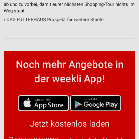
ab und zu vorbei, damit eurer nächsten Shopping-Tour nichts im
Weg steht.
Verwendung reduzierter Daten zur Auswahl von
Inhalten
›
DAS FUTTERHAUS Prospekt für weitere Städte
IAB-Besonderheiten:
Verwendung genauer Standortdaten
Geräte anhand von aktiv angeforderten
Informationen identifizieren
Noch mehr Angebote in
Nicht-IAB-Verarbeitungszwecke:
Notwendig
der weekli App!
Performance
Funktional
Werbung
Jetzt kostenlos laden