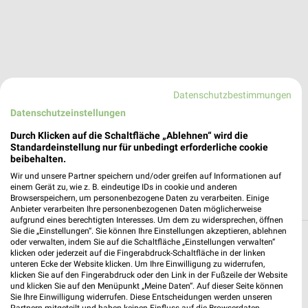
Datenschutzbestimmungen
Datenschutzeinstellungen
Durch Klicken auf die Schaltfläche „Ablehnen“ wird die
Standardeinstellung nur für unbedingt erforderliche cookie
beibehalten.
Wir und unsere Partner speichern und/oder greifen auf Informationen auf
einem Gerät zu, wie z. B. eindeutige IDs in cookie und anderen
Browserspeichern, um personenbezogene Daten zu verarbeiten. Einige
Anbieter verarbeiten Ihre personenbezogenen Daten möglicherweise
aufgrund eines berechtigten Interesses. Um dem zu widersprechen, öffnen
Sie die „Einstellungen“. Sie können Ihre Einstellungen akzeptieren, ablehnen
oder verwalten, indem Sie auf die Schaltfläche „Einstellungen verwalten“
Zoohandlungen Angebote für Dillingen
klicken oder jederzeit auf die Fingerabdruck-Schaltfläche in der linken
(Donau) und Umgebung
unteren Ecke der Website klicken. Um Ihre Einwilligung zu widerrufen,
klicken Sie auf den Fingerabdruck oder den Link in der Fußzeile der Website
und klicken Sie auf den Menüpunkt „Meine Daten“. Auf dieser Seite können
1 Prospekt
Sie Ihre Einwilligung widerrufen. Diese Entscheidungen werden unseren
Partnern mitgeteilt und haben keinen Einfluss auf die Browserdaten.