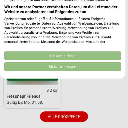
Fressnapf
Wir und unsere Partner verarbeiten Daten, um die Leistung der
Website zu analysieren und Folgendes zu tun:
Speichern von oder Zugriff auf Informationen auf einem Endgerät.
Verwendung reduzierter Daten zur Auswahl von Werbeanzeigen. Erstellung
von Profilen für personalisierte Werbung. Verwendung von Profilen zur
Auswahl personalisierter Werbung. Erstellung von Profilen zur
Personalisierung von Inhalten. Verwendung von Profilen zur Auswahl
personalisierter Inhalte. Messung der Werbeleistung. Messung der
Performance von Inhalten. Analyse von Zielgruppen durch Statistiken oder
Kombinationen von Daten aus verschiedenen Quellen. Entwicklung und
Verbesserung der Angebote. Verwendung reduzierter Daten zur Auswahl
Alle akzeptieren
von Inhalten.
Daten können außerhalb der Europäischen Union weitergegeben und in die
Nein, anpassen
USA gesendet werden.
Ihre Einwilligung und die cookie Richtlinie gelten ausschließlich für diese
Website/App.
Partnerliste anzeigen (1 IAB-Anbieter)
3,2 km
Wir nutzen Ihre Daten für folgende Zwecke:
Fressnapf Friends
IAB-Verarbeitungszwecke:
Gültig bis Mo. 31.08.
Speichern von oder Zugriff auf Informationen
auf einem Endgerät
ALLE PROSPEKTE
Verwendung reduzierter Daten zur Auswahl von