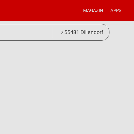
MAGAZIN
APPS
55481 Dillendorf