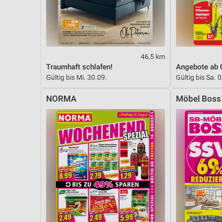
Messung der Performance von Inhalten
Analyse von Zielgruppen durch Statistiken oder Kombinationen 
Quellen
Entwicklung und Verbesserung der Angebote
46,5 km
Traumhaft schlafen!
Angebote ab 
Verwendung reduzierter Daten zur Auswahl von Inhalten
Gültig bis Mi. 30.09.
Gültig bis Sa. 
IAB-Besonderheiten:
NORMA
Möbel Boss
Verwendung genauer Standortdaten
Geräte anhand von aktiv angeforderten Informationen identifizie
Nicht-IAB-Verarbeitungszwecke:
Notwendig
Performance
Funktional
Werbung