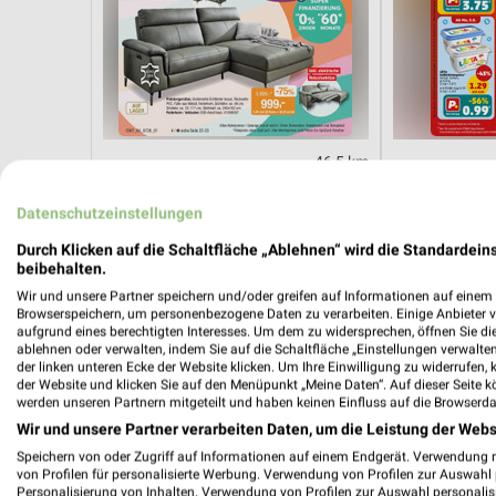
46,5 km
Hot Sommer Sale
Angebote ab 
Gültig bis Sa. 29.08.
Gültig bis Sa. 
Datenschutzeinstellungen
Durch Klicken auf die Schaltfläche „Ablehnen“ wird die Standardeins
REWE
Opti Wohnw
beibehalten.
Wir und unsere Partner speichern und/oder greifen auf Informationen auf einem G
Browserspeichern, um personenbezogene Daten zu verarbeiten. Einige Anbieter 
aufgrund eines berechtigten Interesses. Um dem zu widersprechen, öffnen Sie die 
ablehnen oder verwalten, indem Sie auf die Schaltfläche „Einstellungen verwalten“
der linken unteren Ecke der Website klicken. Um Ihre Einwilligung zu widerrufen, 
der Website und klicken Sie auf den Menüpunkt „Meine Daten“. Auf dieser Seite k
werden unseren Partnern mitgeteilt und haben keinen Einfluss auf die Browserda
Wir und unsere Partner verarbeiten Daten, um die Leistung der Webs
Speichern von oder Zugriff auf Informationen auf einem Endgerät. Verwendung 
von Profilen für personalisierte Werbung. Verwendung von Profilen zur Auswahl p
Personalisierung von Inhalten. Verwendung von Profilen zur Auswahl personalis