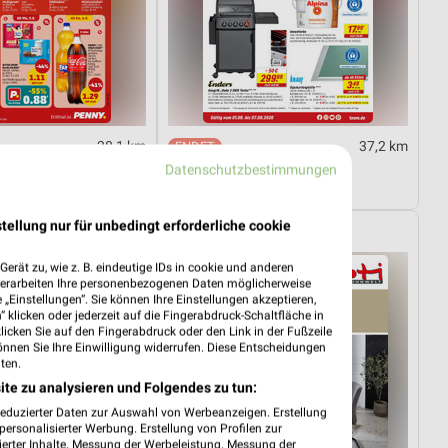
28,1 km
37,2 km
03.08.
Angebote ab 01.08.
Datenschutzbestimmungen
08.08.
Noch morgen gültig
tellung nur für unbedingt erforderliche cookie
elt
Opti Wohnwelt
erät zu, wie z. B. eindeutige IDs in cookie und anderen
verarbeiten Ihre personenbezogenen Daten möglicherweise
„Einstellungen“. Sie können Ihre Einstellungen akzeptieren,
 klicken oder jederzeit auf die Fingerabdruck-Schaltfläche in
klicken Sie auf den Fingerabdruck oder den Link in der Fußzeile
önnen Sie Ihre Einwilligung widerrufen. Diese Entscheidungen
ten.
ite zu analysieren und Folgendes zu tun:
reduzierter Daten zur Auswahl von Werbeanzeigen. Erstellung
ersonalisierter Werbung. Erstellung von Profilen zur
ierter Inhalte. Messung der Werbeleistung. Messung der