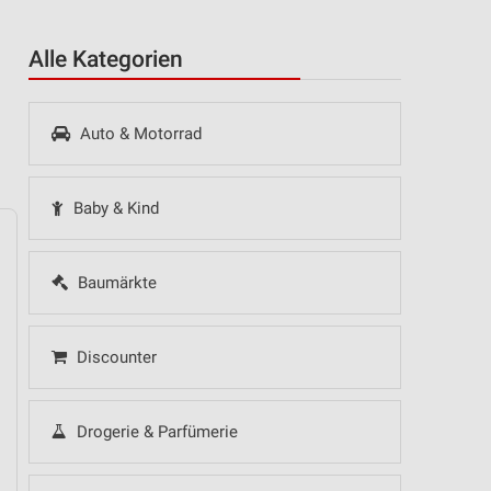
Alle Kategorien
Auto & Motorrad
Baby & Kind
Baumärkte
14
Fr
15
Sa
16
So
17
Mo
18
Di
19
Mi
Discounter
Drogerie & Parfümerie
 Hot Sommer Sale