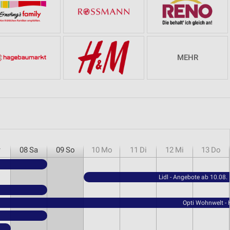
MEHR
r
08
Sa
09
So
10
Mo
11
Di
12
Mi
13
Do
Lidl - Angebote ab 10.08.
Opti Wohnwelt -