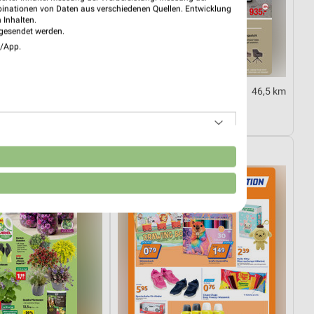
binationen von Daten aus verschiedenen Quellen. Entwicklung
 Inhalten.
gesendet werden.
e/App.
46,5 km
46,5 km
Speisen Highlight
30.09.
Gültig bis Mi. 30.09.
ipps
Action
n