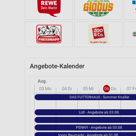
Angebote-Kalender
Aug.
03
Mo
04
Di
05
Mi
06
Do
07
F
DAS FUTTERHAUS - Sommer Knaller
Lidl - Angebote ab 03.08.
PENNY - Angebote ab 03.08.
toom Baumarkt - Angebote ab 01.08.