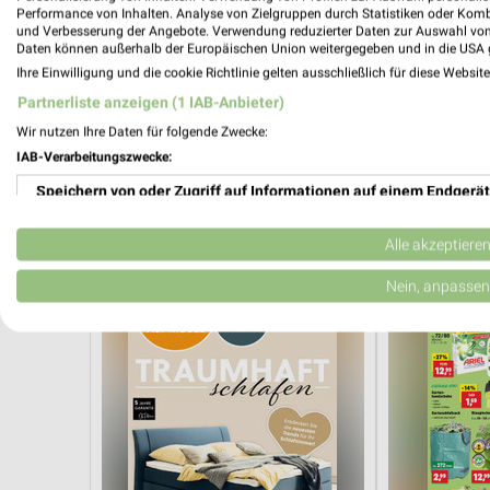
Performance von Inhalten. Analyse von Zielgruppen durch Statistiken oder Kom
und Verbesserung der Angebote. Verwendung reduzierter Daten zur Auswahl von
Daten können außerhalb der Europäischen Union weitergegeben und in die USA 
Ihre Einwilligung und die cookie Richtlinie gelten ausschließlich für diese Websit
Partnerliste anzeigen (1 IAB-Anbieter)
Wir nutzen Ihre Daten für folgende Zwecke:
12,9 km
IAB-Verarbeitungszwecke:
Angebote ab 03.08.
Küchentrends
Gültig bis Sa. 08.08.
Gültig bis Mi. 
Speichern von oder Zugriff auf Informationen auf einem Endgerät
Opti Wohnwelt
Thomas Phil
Verwendung reduzierter Daten zur Auswahl von Werbeanzeigen
Alle akzeptiere
Erstellung von Profilen für personalisierte Werbung
Nein, anpassen
Verwendung von Profilen zur Auswahl personalisierter Werbung
Erstellung von Profilen zur Personalisierung von Inhalten
Verwendung von Profilen zur Auswahl personalisierter Inhalte
Messung der Werbeleistung