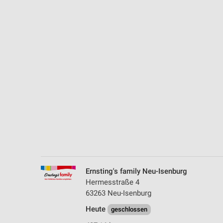
Messung der Performance von Inhalten
Analyse von Zielgruppen durch Statistiken oder Kombinationen 
Quellen
Entwicklung und Verbesserung der Angebote
Verwendung reduzierter Daten zur Auswahl von Inhalten
IAB-Besonderheiten:
Verwendung genauer Standortdaten
Geräte anhand von aktiv angeforderten Informationen identifizie
Nicht-IAB-Verarbeitungszwecke:
Notwendig
Ernsting's family Neu-Isenburg
Performance
Hermesstraße 4
63263 Neu-Isenburg
Funktional
Heute
geschlossen
Werbung