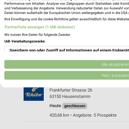
Performance von Inhalten. Analyse von Zielgruppen durch Statistiken oder Kom
und Verbesserung der Angebote. Verwendung reduzierter Daten zur Auswahl von
Daten können außerhalb der Europäischen Union weitergegeben und in die USA 
Ihre Einwilligung und die cookie Richtlinie gelten ausschließlich für diese Websit
Partnerliste anzeigen (1 IAB-Anbieter)
Wir nutzen Ihre Daten für folgende Zwecke:
IAB-Verarbeitungszwecke:
Woolworth Dreieich
Speichern von oder Zugriff auf Informationen auf einem Endgerät
Robert-Bosch-Straße 15
63303 Dreieich
Verwendung reduzierter Daten zur Auswahl von Werbeanzeigen
Alle akzeptiere
428,23 km
Erstellung von Profilen für personalisierte Werbung
Nein, anpassen
Tchibo Partner mit Kaffee Bar Heusens
Verwendung von Profilen zur Auswahl personalisierter Werbung
Frankfurter Strasse 26
63150 Heusenstamm
Erstellung von Profilen zur Personalisierung von Inhalten
Heute
geschlossen
Verwendung von Profilen zur Auswahl personalisierter Inhalte
420,68 km • Angebote: 5 Prospekte
Messung der Werbeleistung