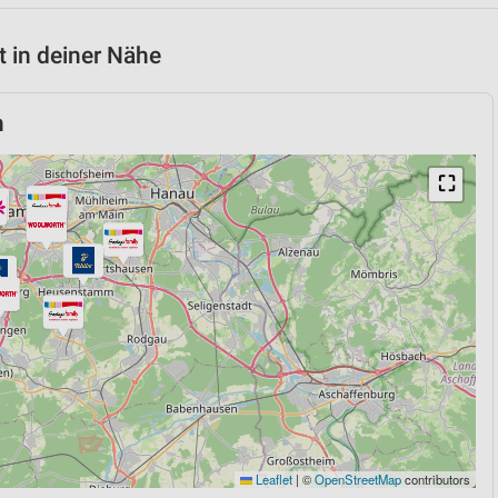
 in deiner Nähe
h
⛶
Leaflet
|
©
OpenStreetMap
contributors