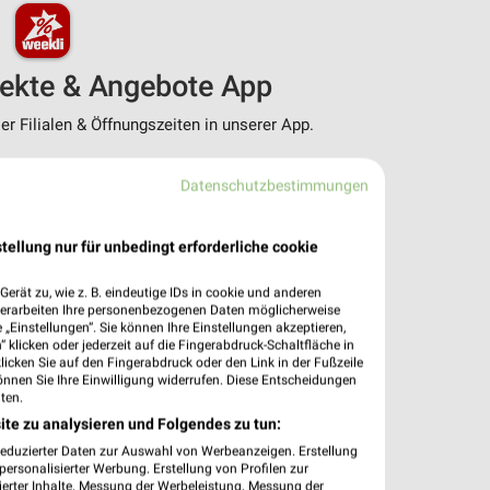
pekte & Angebote App
r Filialen & Öffnungszeiten in unserer App.
e Angebote
Datenschutzbestimmungen
ieblingshändler
htigungen bei neuen Prospekten
 Einkauf stressfrei planen
tellung nur für unbedingt erforderliche cookie
 App jetzt laden oder QR-Code scannen.
erät zu, wie z. B. eindeutige IDs in cookie und anderen
verarbeiten Ihre personenbezogenen Daten möglicherweise
„Einstellungen“. Sie können Ihre Einstellungen akzeptieren,
 klicken oder jederzeit auf die Fingerabdruck-Schaltfläche in
klicken Sie auf den Fingerabdruck oder den Link in der Fußzeile
önnen Sie Ihre Einwilligung widerrufen. Diese Entscheidungen
ten.
ite zu analysieren und Folgendes zu tun:
reduzierter Daten zur Auswahl von Werbeanzeigen. Erstellung
ersonalisierter Werbung. Erstellung von Profilen zur
ierter Inhalte. Messung der Werbeleistung. Messung der