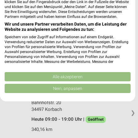
klicken Sie auf den Fingerabdruck oder den Link in der Fußzeile der Website
34466 Wolfhagen
und klicken Sie auf den Menüpunkt „Meine Daten“. Auf dieser Seite können
❯
Sie Ihre Einwilligung widerrufen. Diese Entscheidungen werden unseren
Heute 09:00 - 18:30 Uhr |
Geöffnet
Partnern mitgeteilt und haben keinen Einfluss auf die Browserdaten.
Wir und unsere Partner verarbeiten Daten, um die Leistung der
319,22 km • Angebote: 2 Prospekte
Website zu analysieren und Folgendes zu tun:
Speichern von oder Zugriff auf Informationen auf einem Endgerät.
Verwendung reduzierter Daten zur Auswahl von Werbeanzeigen. Erstellung
NKD Korbach
von Profilen für personalisierte Werbung. Verwendung von Profilen zur
Hanseplatz 1
Auswahl personalisierter Werbung. Erstellung von Profilen zur
Personalisierung von Inhalten. Verwendung von Profilen zur Auswahl
34497 Korbach
❯
personalisierter Inhalte. Messung der Werbeleistung. Messung der
Performance von Inhalten. Analyse von Zielgruppen durch Statistiken oder
Heute 09:00 - 19:00 Uhr |
Geöffnet
Kombinationen von Daten aus verschiedenen Quellen. Entwicklung und
Verbesserung der Angebote. Verwendung reduzierter Daten zur Auswahl
Alle akzeptieren
340,23 km • Angebote: 2 Prospekte
von Inhalten.
Daten können außerhalb der Europäischen Union weitergegeben und in die
Nein, anpassen
USA gesendet werden.
Ernsting's family Korbach
Ihre Einwilligung und die cookie Richtlinie gelten ausschließlich für diese
Bahnhofstr. 20
Website/App.
34497 Korbach
Partnerliste anzeigen (1 IAB-Anbieter)
❯
Heute 09:00 - 19:00 Uhr |
Wir nutzen Ihre Daten für folgende Zwecke:
Geöffnet
IAB-Verarbeitungszwecke:
340,16 km
Speichern von oder Zugriff auf Informationen