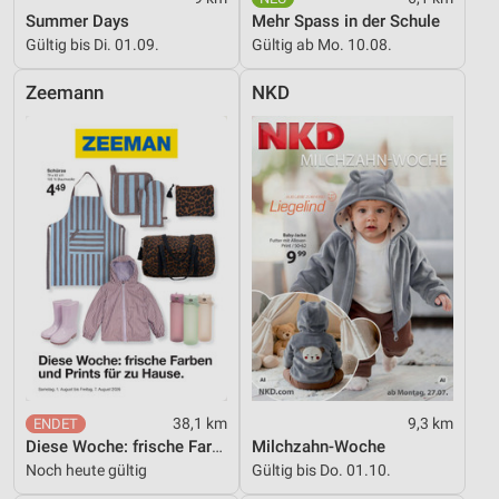
Quellen
Summer Days
Mehr Spass in der Schule
Gültig bis Di. 01.09.
Gültig ab Mo. 10.08.
Entwicklung und Verbesserung der Angebote
Zeemann
NKD
Verwendung reduzierter Daten zur Auswahl von
Inhalten
IAB-Besonderheiten:
Verwendung genauer Standortdaten
Geräte anhand von aktiv angeforderten
Informationen identifizieren
Nicht-IAB-Verarbeitungszwecke:
Notwendig
Performance
Funktional
38,1 km
9,3 km
Diese Woche: frische Farben und Prints für zu Hause.
Milchzahn-Woche
Werbung
Noch heute gültig
Gültig bis Do. 01.10.