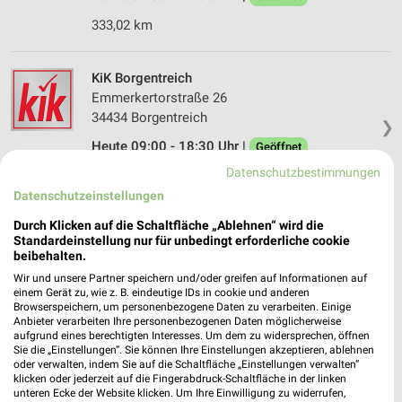
333,02 km
KiK Borgentreich
Emmerkertorstraße 26
34434 Borgentreich
❯
Heute 09:00 - 18:30 Uhr |
Geöffnet
Datenschutzbestimmungen
303,37 km • Angebote: 1 Prospekt
Datenschutzeinstellungen
Durch Klicken auf die Schaltfläche „Ablehnen“ wird die
Ernsting's family Wolfhagen
Standardeinstellung nur für unbedingt erforderliche cookie
Schützeberger Str. 45
beibehalten.
34466 Wolfhagen
❯
Wir und unsere Partner speichern und/oder greifen auf Informationen auf
einem Gerät zu, wie z. B. eindeutige IDs in cookie und anderen
Heute 09:00 - 18:00 Uhr |
Geöffnet
Browserspeichern, um personenbezogene Daten zu verarbeiten. Einige
Anbieter verarbeiten Ihre personenbezogenen Daten möglicherweise
319,27 km
aufgrund eines berechtigten Interesses. Um dem zu widersprechen, öffnen
Sie die „Einstellungen“. Sie können Ihre Einstellungen akzeptieren, ablehnen
oder verwalten, indem Sie auf die Schaltfläche „Einstellungen verwalten“
NKD Wolfhagen
klicken oder jederzeit auf die Fingerabdruck-Schaltfläche in der linken
unteren Ecke der Website klicken. Um Ihre Einwilligung zu widerrufen,
Schützeberger Str. 38-40