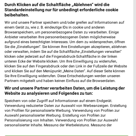
Durch Klicken auf die Schaltfläche „Ablehnen“ wird die
59581 Warstein
❯
Standardeinstellung nur für unbedingt erforderliche cookie
beibehalten.
Heute
geschlossen
Wir und unsere Partner speichern und/oder greifen auf Informationen auf
365,77 km
einem Gerät zu, wie z. B. eindeutige IDs in cookie und anderen
Browserspeichern, um personenbezogene Daten zu verarbeiten. Einige
Anbieter verarbeiten Ihre personenbezogenen Daten möglicherweise
aufgrund eines berechtigten Interesses. Um dem zu widersprechen, öffnen
Sonderpreis Baumarkt Frankenberg (Eder)
Sie die „Einstellungen“. Sie können Ihre Einstellungen akzeptieren, ablehnen
Röddenauer Straße 18
oder verwalten, indem Sie auf die Schaltfläche „Einstellungen verwalten“
klicken oder jederzeit auf die Fingerabdruck-Schaltfläche in der linken
35066 Frankenberg (Eder)
❯
unteren Ecke der Website klicken. Um Ihre Einwilligung zu widerrufen,
klicken Sie auf den Fingerabdruck oder den Link in der Fußzeile der Website
Heute
geschlossen
und klicken Sie auf den Menüpunkt „Meine Daten“. Auf dieser Seite können
Sie Ihre Einwilligung widerrufen. Diese Entscheidungen werden unseren
356,96 km • Angebote: 2 Prospekte
Partnern mitgeteilt und haben keinen Einfluss auf die Browserdaten.
Wir und unsere Partner verarbeiten Daten, um die Leistung der
Website zu analysieren und Folgendes zu tun:
C.F. Möscheid Frankenberg (Eder)
Speichern von oder Zugriff auf Informationen auf einem Endgerät.
Siegener Str. 18
Verwendung reduzierter Daten zur Auswahl von Werbeanzeigen. Erstellung
35066 Frankenberg (Eder)
von Profilen für personalisierte Werbung. Verwendung von Profilen zur
❯
Auswahl personalisierter Werbung. Erstellung von Profilen zur
Heute
geschlossen
Personalisierung von Inhalten. Verwendung von Profilen zur Auswahl
personalisierter Inhalte. Messung der Werbeleistung. Messung der
357,09 km
Performance von Inhalten. Analyse von Zielgruppen durch Statistiken oder
Kombinationen von Daten aus verschiedenen Quellen. Entwicklung und