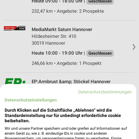
Heute 09:00 - 18:00 Uhr |
Geschlossen
232,47 km • Angebote: 2 Prospekte
MediaMarkt Saturn Hannover
Hildesheimer Str. 410
30519 Hannover
❯
Heute 10:00 - 19:00 Uhr |
Geschlossen
246,66 km • Angebote: 1 Prospekt
EP:Armbrust &amp; Stöckel Hannover
Querstraße 19
Datenschutzbestimmungen
30519 Hannover
❯
Datenschutzeinstellungen
Heute 09:00 - 18:00 Uhr |
Geschlossen
Durch Klicken auf die Schaltfläche „Ablehnen“ wird die
247,60 km • Angebote: 2 Prospekte
Standardeinstellung nur für unbedingt erforderliche cookie
beibehalten.
Wir und unsere Partner speichern und/oder greifen auf Informationen auf
media@home Hameln
einem Gerät zu, wie z. B. eindeutige IDs in cookie und anderen
Browserspeichern, um personenbezogene Daten zu verarbeiten. Einige