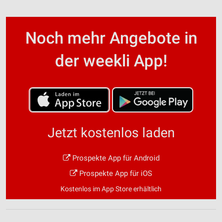
Noch mehr Angebote in
der weekli App!
Jetzt kostenlos laden
Prospekte App für Android
Prospekte App für iOS
Kostenlos im App Store erhältlich