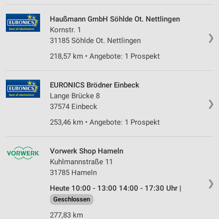
Partnerliste anzeigen (1 IAB-Anbieter)
Haußmann GmbH Söhlde Ot. Nettlingen
Wir nutzen Ihre Daten für folgende Zwecke:
Kornstr. 1
IAB-Verarbeitungszwecke:
❯
31185 Söhlde Ot. Nettlingen
Speichern von oder Zugriff auf Informationen
auf einem Endgerät
218,57 km • Angebote: 1 Prospekt
Verwendung reduzierter Daten zur Auswahl von
Werbeanzeigen
EURONICS Brödner Einbeck
Lange Brücke 8
❯
Erstellung von Profilen für personalisierte
37574 Einbeck
Werbung
253,46 km • Angebote: 1 Prospekt
Verwendung von Profilen zur Auswahl
personalisierter Werbung
Vorwerk Shop Hameln
Erstellung von Profilen zur Personalisierung
Kuhlmannstraße 11
von Inhalten
31785 Hameln
❯
Heute 10:00 - 13:00 14:00 - 17:30 Uhr |
Verwendung von Profilen zur Auswahl
personalisierter Inhalte
Geschlossen
277,83 km
Messung der Werbeleistung