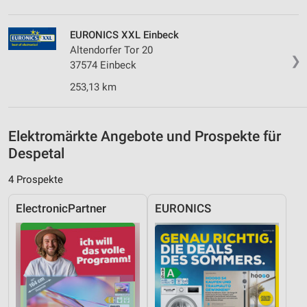
Messung der Performance von Inhalten
EURONICS XXL Einbeck
Altendorfer Tor 20
Analyse von Zielgruppen durch Statistiken oder
❯
37574 Einbeck
Kombinationen von Daten aus verschiedenen
Quellen
253,13 km
Entwicklung und Verbesserung der Angebote
Verwendung reduzierter Daten zur Auswahl von
Elektromärkte Angebote und Prospekte für
Inhalten
Despetal
IAB-Besonderheiten:
4 Prospekte
Verwendung genauer Standortdaten
ElectronicPartner
EURONICS
Geräte anhand von aktiv angeforderten
Informationen identifizieren
Nicht-IAB-Verarbeitungszwecke:
Notwendig
Performance