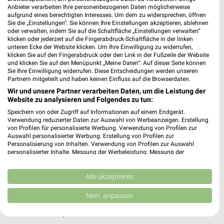
Hildesheimer Str. 3-3a
Anbieter verarbeiten Ihre personenbezogenen Daten möglicherweise
31789 Hameln
aufgrund eines berechtigten Interesses. Um dem zu widersprechen, öffnen
❯
Sie die „Einstellungen“. Sie können Ihre Einstellungen akzeptieren, ablehnen
Heute 08:30 - 18:30 Uhr |
Geschlossen
oder verwalten, indem Sie auf die Schaltfläche „Einstellungen verwalten“
klicken oder jederzeit auf die Fingerabdruck-Schaltfläche in der linken
275,61 km
unteren Ecke der Website klicken. Um Ihre Einwilligung zu widerrufen,
klicken Sie auf den Fingerabdruck oder den Link in der Fußzeile der Website
und klicken Sie auf den Menüpunkt „Meine Daten“. Auf dieser Seite können
Sie Ihre Einwilligung widerrufen. Diese Entscheidungen werden unseren
Radio Schulz GmbH Hameln
Partnern mitgeteilt und haben keinen Einfluss auf die Browserdaten.
Hildesheimer Str. 3-3a
Wir und unsere Partner verarbeiten Daten, um die Leistung der
31789 Hameln
Website zu analysieren und Folgendes zu tun:
❯
Speichern von oder Zugriff auf Informationen auf einem Endgerät.
Heute 08:30 - 18:30 Uhr |
Geschlossen
Verwendung reduzierter Daten zur Auswahl von Werbeanzeigen. Erstellung
von Profilen für personalisierte Werbung. Verwendung von Profilen zur
275,63 km • Angebote: 1 Prospekt
Auswahl personalisierter Werbung. Erstellung von Profilen zur
Personalisierung von Inhalten. Verwendung von Profilen zur Auswahl
personalisierter Inhalte. Messung der Werbeleistung. Messung der
EURONICS XXL Haußmann Hoheneggelsen
Performance von Inhalten. Analyse von Zielgruppen durch Statistiken oder
Kombinationen von Daten aus verschiedenen Quellen. Entwicklung und
Marktstr. 2
Verbesserung der Angebote. Verwendung reduzierter Daten zur Auswahl
Alle akzeptieren
31185 Hoheneggelsen
von Inhalten.
❯
Daten können außerhalb der Europäischen Union weitergegeben und in die
Nein, anpassen
Heute 09:30 - 19:00 Uhr |
Geschlossen
USA gesendet werden.
Ihre Einwilligung und die cookie Richtlinie gelten ausschließlich für diese
220,61 km
Website/App.