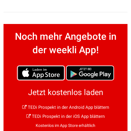
Noch mehr Angebote in
der weekli App!
Jetzt kostenlos laden
TEDi Prospekt in der Android App blättern
TEDi Prospekt in der iOS App blättern
Kostenlos im App Store erhältlich