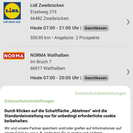
Lidl Zweibrücken
Etzelweg 219
66482 Zweibrücken
❯
Heute 07:00 - 21:00 Uhr |
Geschlossen
559,95 km • Angebote: 2 Prospekte
NORMA Wallhalben
Im Bruch 7
66917 Wallhalben
❯
Heute 07:00 - 20:00 Uhr |
Geschlossen
544,47 km • Angebote: 4 Prospekte
Datenschutzbestimmungen
Datenschutzeinstellungen
Discounter Angebote und Prospekte für
Durch Klicken auf die Schaltfläche „Ablehnen“ wird die
Dellfeld
Standardeinstellung nur für unbedingt erforderliche cookie
beibehalten.
17 Prospekte
Wir und unsere Partner speichern und/oder greifen auf Informationen auf