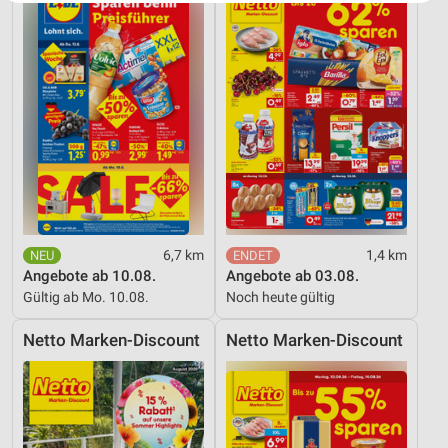
Website/App.
Partnerliste anzeigen (1 IAB-Anbieter)
Wir nutzen Ihre Daten für folgende Zwecke:
IAB-Verarbeitungszwecke:
Speichern von oder Zugriff auf Informationen
auf einem Endgerät
Verwendung reduzierter Daten zur Auswahl von
Werbeanzeigen
Erstellung von Profilen für personalisierte
Werbung
6,7 km
1,4 km
Angebote ab 10.08.
Angebote ab 03.08.
Verwendung von Profilen zur Auswahl
Gültig ab Mo. 10.08.
Noch heute gültig
personalisierter Werbung
Netto Marken-Discount
Netto Marken-Discount
Erstellung von Profilen zur Personalisierung
von Inhalten
Verwendung von Profilen zur Auswahl
personalisierter Inhalte