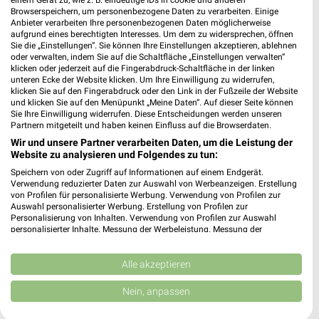
einem Gerät zu, wie z. B. eindeutige IDs in cookie und anderen
Browserspeichern, um personenbezogene Daten zu verarbeiten. Einige
Lidl
PENNY
Anbieter verarbeiten Ihre personenbezogenen Daten möglicherweise
aufgrund eines berechtigten Interesses. Um dem zu widersprechen, öffnen
Sie die „Einstellungen“. Sie können Ihre Einstellungen akzeptieren, ablehnen
oder verwalten, indem Sie auf die Schaltfläche „Einstellungen verwalten“
klicken oder jederzeit auf die Fingerabdruck-Schaltfläche in der linken
unteren Ecke der Website klicken. Um Ihre Einwilligung zu widerrufen,
klicken Sie auf den Fingerabdruck oder den Link in der Fußzeile der Website
und klicken Sie auf den Menüpunkt „Meine Daten“. Auf dieser Seite können
Sie Ihre Einwilligung widerrufen. Diese Entscheidungen werden unseren
Partnern mitgeteilt und haben keinen Einfluss auf die Browserdaten.
Wir und unsere Partner verarbeiten Daten, um die Leistung der
Website zu analysieren und Folgendes zu tun:
Speichern von oder Zugriff auf Informationen auf einem Endgerät.
Verwendung reduzierter Daten zur Auswahl von Werbeanzeigen. Erstellung
von Profilen für personalisierte Werbung. Verwendung von Profilen zur
Auswahl personalisierter Werbung. Erstellung von Profilen zur
Personalisierung von Inhalten. Verwendung von Profilen zur Auswahl
6,7 km
7,1 km
personalisierter Inhalte. Messung der Werbeleistung. Messung der
Performance von Inhalten. Analyse von Zielgruppen durch Statistiken oder
Angebote ab 03.08.
Angebote ab 03.08.
Kombinationen von Daten aus verschiedenen Quellen. Entwicklung und
Noch heute gültig
Noch heute gültig
Verbesserung der Angebote. Verwendung reduzierter Daten zur Auswahl
Alle akzeptieren
von Inhalten.
Daten können außerhalb der Europäischen Union weitergegeben und in die
Lidl
Netto Marken-Discount
Nein, anpassen
USA gesendet werden.
Ihre Einwilligung und die cookie Richtlinie gelten ausschließlich für diese