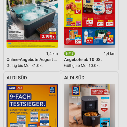
Messung der Werbeleistung
Messung der Performance von Inhalten
Analyse von Zielgruppen durch Statistiken oder
Kombinationen von Daten aus verschiedenen
Quellen
Entwicklung und Verbesserung der Angebote
1,4 km
1,4 km
Online-Angebote August 2026
Angebote ab 10.08.
Verwendung reduzierter Daten zur Auswahl von
Inhalten
Gültig bis Mo. 31.08.
Gültig ab Mo. 10.08.
IAB-Besonderheiten:
ALDI SÜD
ALDI SÜD
Verwendung genauer Standortdaten
Geräte anhand von aktiv angeforderten
Informationen identifizieren
Nicht-IAB-Verarbeitungszwecke:
Notwendig