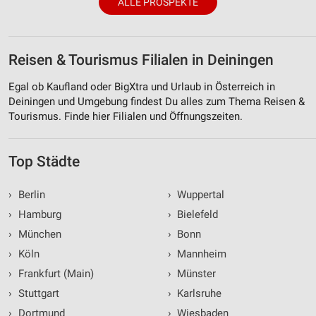
ALLE PROSPEKTE
Speichern von oder Zugriff auf Informationen
auf einem Endgerät
Verwendung reduzierter Daten zur Auswahl von
Werbeanzeigen
Reisen & Tourismus Filialen in Deiningen
Erstellung von Profilen für personalisierte
Egal ob Kaufland oder BigXtra und Urlaub in Österreich in
Werbung
Deiningen und Umgebung findest Du alles zum Thema Reisen &
Tourismus. Finde hier Filialen und Öffnungszeiten.
Verwendung von Profilen zur Auswahl
personalisierter Werbung
Top Städte
Erstellung von Profilen zur Personalisierung
von Inhalten
›
Berlin
›
Wuppertal
Verwendung von Profilen zur Auswahl
›
Hamburg
›
Bielefeld
personalisierter Inhalte
›
München
›
Bonn
Messung der Werbeleistung
›
Köln
›
Mannheim
›
Frankfurt (Main)
›
Münster
Messung der Performance von Inhalten
›
Stuttgart
›
Karlsruhe
Analyse von Zielgruppen durch Statistiken oder
›
Dortmund
›
Wiesbaden