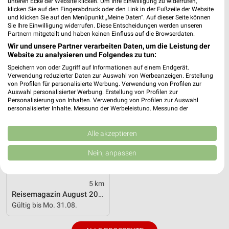
unteren Ecke der Website klicken. Um Ihre Einwilligung zu widerrufen,
klicken Sie auf den Fingerabdruck oder den Link in der Fußzeile der Website
Gültig bis Mi. 12.08.
Gültig bis Mo. 31.08.
und klicken Sie auf den Menüpunkt „Meine Daten“. Auf dieser Seite können
Sie Ihre Einwilligung widerrufen. Diese Entscheidungen werden unseren
ALDI SÜD
Partnern mitgeteilt und haben keinen Einfluss auf die Browserdaten.
Wir und unsere Partner verarbeiten Daten, um die Leistung der
Website zu analysieren und Folgendes zu tun:
Speichern von oder Zugriff auf Informationen auf einem Endgerät.
Verwendung reduzierter Daten zur Auswahl von Werbeanzeigen. Erstellung
von Profilen für personalisierte Werbung. Verwendung von Profilen zur
Auswahl personalisierter Werbung. Erstellung von Profilen zur
Personalisierung von Inhalten. Verwendung von Profilen zur Auswahl
personalisierter Inhalte. Messung der Werbeleistung. Messung der
Performance von Inhalten. Analyse von Zielgruppen durch Statistiken oder
Kombinationen von Daten aus verschiedenen Quellen. Entwicklung und
Verbesserung der Angebote. Verwendung reduzierter Daten zur Auswahl
Alle akzeptieren
von Inhalten.
Daten können außerhalb der Europäischen Union weitergegeben und in die
Nein, anpassen
USA gesendet werden.
Ihre Einwilligung und die cookie Richtlinie gelten ausschließlich für diese
Website/App.
5 km
Partnerliste anzeigen (1 IAB-Anbieter)
Reisemagazin August 2026
Wir nutzen Ihre Daten für folgende Zwecke:
Gültig bis Mo. 31.08.
IAB-Verarbeitungszwecke: