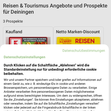
Reisen & Tourismus Angebote und Prospekte
für Deiningen
3 Prospekte
Kaufland
Netto Marken-Discount
Datenschutzbestimmungen
Datenschutzeinstellungen
Durch Klicken auf die Schaltfläche „Ablehnen“ wird die
Standardeinstellung nur für unbedingt erforderliche cookie
beibehalten.
Wir und unsere Partner speichern und/oder greifen auf Informationen auf
einem Gerät zu, wie z. B. eindeutige IDs in cookie und anderen
Browserspeichern, um personenbezogene Daten zu verarbeiten. Einige
Anbieter verarbeiten Ihre personenbezogenen Daten möglicherweise
aufgrund eines berechtigten Interesses. Um dem zu widersprechen, öffnen
Sie die „Einstellungen“. Sie können Ihre Einstellungen akzeptieren, ablehnen
oder verwalten, indem Sie auf die Schaltfläche „Einstellungen verwalten“
6,7 km
0,4 km
klicken oder jederzeit auf die Fingerabdruck-Schaltfläche in der linken
Angebote ab 06.08.
Reisemagazin August 2026