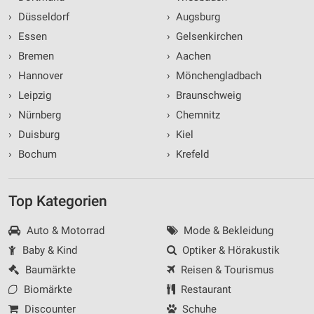
Kombinationen von Daten aus verschiedenen
Quellen
›
Düsseldorf
›
Augsburg
›
Essen
›
Gelsenkirchen
Entwicklung und Verbesserung der Angebote
›
Bremen
›
Aachen
Verwendung reduzierter Daten zur Auswahl von
›
Hannover
›
Mönchengladbach
Inhalten
›
Leipzig
›
Braunschweig
IAB-Besonderheiten:
›
Nürnberg
›
Chemnitz
Verwendung genauer Standortdaten
›
Duisburg
›
Kiel
›
Bochum
›
Krefeld
Geräte anhand von aktiv angeforderten
Informationen identifizieren
Nicht-IAB-Verarbeitungszwecke:
Top Kategorien
Notwendig
Auto & Motorrad
Mode & Bekleidung
Performance
Baby & Kind
Optiker & Hörakustik
Baumärkte
Reisen & Tourismus
Funktional
Biomärkte
Restaurant
Werbung
Discounter
Schuhe