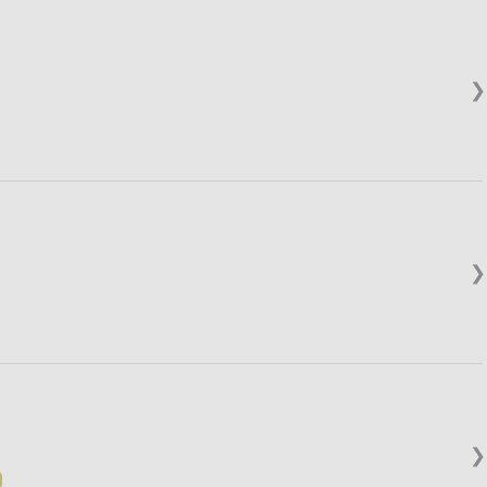
❯
❯
❯