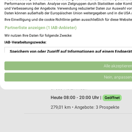
Performance von Inhalten. Analyse von Zielgruppen durch Statistiken oder Kom
und Verbesserung der Angebote. Verwendung reduzierter Daten zur Auswahl von
Daten können außerhalb der Europäischen Union weitergegeben und in die USA 
Ihre Einwilligung und die cookie Richtlinie gelten ausschließlich für diese Websit
dm Einbeck
Partnerliste anzeigen (1 IAB-Anbieter)
Grimsehlstraße 40a
Wir nutzen Ihre Daten für folgende Zwecke:
37574 Einbeck
IAB-Verarbeitungszwecke:
Heute 08:00 - 20:00 Uhr |
Geöffnet
Speichern von oder Zugriff auf Informationen auf einem Endgerät
252,95 km
Verwendung reduzierter Daten zur Auswahl von Werbeanzeigen
Alle akzeptiere
Rossmann Holzminden
Erstellung von Profilen für personalisierte Werbung
Nein, anpassen
Bülte 7
Verwendung von Profilen zur Auswahl personalisierter Werbung
37603 Holzminden
Heute 08:00 - 20:00 Uhr |
Geöffnet
Erstellung von Profilen zur Personalisierung von Inhalten
279,01 km • Angebote: 3 Prospekte
Verwendung von Profilen zur Auswahl personalisierter Inhalte
Messung der Werbeleistung