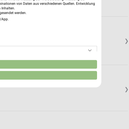
binationen von Daten aus verschiedenen Quellen. Entwicklung
 Inhalten.
gesendet werden.
e/App.
❯
n
❯