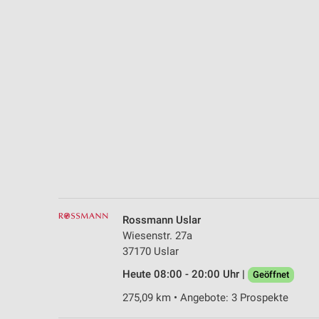
Messung der Performance von Inhalten
Analyse von Zielgruppen durch Statistiken oder Kombinationen 
Quellen
Entwicklung und Verbesserung der Angebote
Verwendung reduzierter Daten zur Auswahl von Inhalten
IAB-Besonderheiten:
Verwendung genauer Standortdaten
Geräte anhand von aktiv angeforderten Informationen identifizie
Nicht-IAB-Verarbeitungszwecke:
Rossmann Uslar
Notwendig
Wiesenstr. 27a
37170 Uslar
Performance
Heute 08:00 - 20:00 Uhr |
Geöffnet
Funktional
275,09 km • Angebote: 3 Prospekte
Werbung