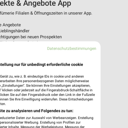
pekte & Angebote App
ümerie Filialen & Öffnungszeiten in unserer App.
e Angebote
ieblingshändler
htigungen bei neuen Prospekten
 Einkauf stressfrei planen
Datenschutzbestimmungen
 App jetzt laden oder QR-Code scannen.
tellung nur für unbedingt erforderliche cookie
erät zu, wie z. B. eindeutige IDs in cookie und anderen
verarbeiten Ihre personenbezogenen Daten möglicherweise
„Einstellungen“. Sie können Ihre Einstellungen akzeptieren,
 klicken oder jederzeit auf die Fingerabdruck-Schaltfläche in
klicken Sie auf den Fingerabdruck oder den Link in der Fußzeile
önnen Sie Ihre Einwilligung widerrufen. Diese Entscheidungen
ten.
ite zu analysieren und Folgendes zu tun:
reduzierter Daten zur Auswahl von Werbeanzeigen. Erstellung
ersonalisierter Werbung. Erstellung von Profilen zur
ierter Inhalte. Messung der Werbeleistung. Messung der