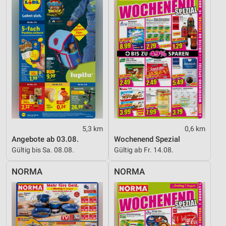
Werbeanzeigen
Erstellung von Profilen für personalisierte
Werbung
Verwendung von Profilen zur Auswahl
personalisierter Werbung
Erstellung von Profilen zur Personalisierung
von Inhalten
Verwendung von Profilen zur Auswahl
personalisierter Inhalte
5,3 km
0,6 km
Angebote ab 03.08.
Wochenend Spezial
Messung der Werbeleistung
Gültig bis Sa. 08.08.
Gültig ab Fr. 14.08.
Messung der Performance von Inhalten
NORMA
NORMA
Analyse von Zielgruppen durch Statistiken oder
Kombinationen von Daten aus verschiedenen
Quellen
Entwicklung und Verbesserung der Angebote