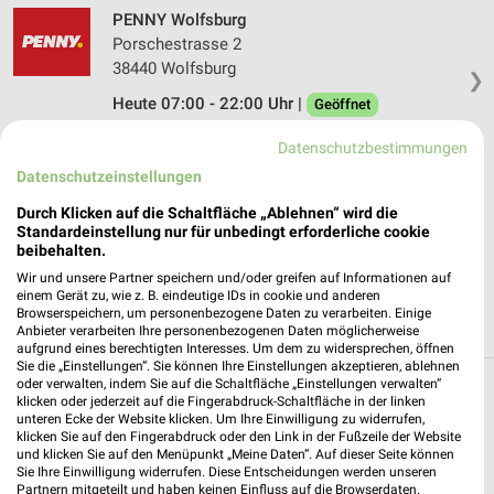
PENNY Wolfsburg
Porschestrasse 2
38440 Wolfsburg
❯
Heute 07:00 - 22:00 Uhr |
Geöffnet
177,39 km • Angebote: 1 Prospekt
Datenschutzbestimmungen
Datenschutzeinstellungen
Action Wolfsburg
Durch Klicken auf die Schaltfläche „Ablehnen“ wird die
Porschestraße 102
Standardeinstellung nur für unbedingt erforderliche cookie
beibehalten.
38440 Wolfsburg
❯
Wir und unsere Partner speichern und/oder greifen auf Informationen auf
Heute 09:00 - 20:00 Uhr |
Geöffnet
einem Gerät zu, wie z. B. eindeutige IDs in cookie und anderen
Browserspeichern, um personenbezogene Daten zu verarbeiten. Einige
177,58 km • Angebote: 1 Prospekt
Anbieter verarbeiten Ihre personenbezogenen Daten möglicherweise
aufgrund eines berechtigten Interesses. Um dem zu widersprechen, öffnen
Sie die „Einstellungen“. Sie können Ihre Einstellungen akzeptieren, ablehnen
oder verwalten, indem Sie auf die Schaltfläche „Einstellungen verwalten“
Discounter Angebote und Prospekte für
klicken oder jederzeit auf die Fingerabdruck-Schaltfläche in der linken
unteren Ecke der Website klicken. Um Ihre Einwilligung zu widerrufen,
Danndorf
klicken Sie auf den Fingerabdruck oder den Link in der Fußzeile der Website
und klicken Sie auf den Menüpunkt „Meine Daten“. Auf dieser Seite können
Sie Ihre Einwilligung widerrufen. Diese Entscheidungen werden unseren
15 Prospekte
Partnern mitgeteilt und haben keinen Einfluss auf die Browserdaten.