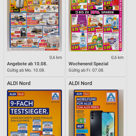
Verwendung reduzierter Daten zur Auswahl von
Inhalten
IAB-Besonderheiten:
Verwendung genauer Standortdaten
Geräte anhand von aktiv angeforderten
Informationen identifizieren
0,6 km
0,6 km
Nicht-IAB-Verarbeitungszwecke:
Angebote ab 10.08.
Wochenend Spezial
Gültig ab Mo. 10.08.
Gültig ab Fr. 07.08.
Notwendig
ALDI Nord
ALDI Nord
Performance
Funktional
Werbung