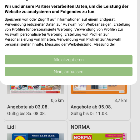
Wir und unsere Partner verarbeiten Daten, um die Leistung der
NORMA
Action
Website zu analysieren und Folgendes zu tun:
Speichern von oder Zugriff auf Informationen auf einem Endgerät.
Verwendung reduzierter Daten zur Auswahl von Werbeanzeigen. Erstellung
von Profilen für personalisierte Werbung. Verwendung von Profilen zur
Auswahl personalisierter Werbung. Erstellung von Profilen zur
Personalisierung von Inhalten. Verwendung von Profilen zur Auswahl
personalisierter Inhalte. Messung der Werbeleistung. Messung der
Performance von Inhalten. Analyse von Zielgruppen durch Statistiken oder
Kombinationen von Daten aus verschiedenen Quellen. Entwicklung und
Verbesserung der Angebote. Verwendung reduzierter Daten zur Auswahl
Alle akzeptieren
von Inhalten.
Daten können außerhalb der Europäischen Union weitergegeben und in die
Nein, anpassen
USA gesendet werden.
Ihre Einwilligung und die cookie Richtlinie gelten ausschließlich für diese
Website/App.
Partnerliste anzeigen (1 IAB-Anbieter)
0,6 km
8,7 km
Wir nutzen Ihre Daten für folgende Zwecke:
Angebote ab 03.08.
Angebote ab 05.08.
IAB-Verarbeitungszwecke:
Gültig bis Sa. 08.08.
Gültig bis Di. 11.08.
Speichern von oder Zugriff auf Informationen
auf einem Endgerät
Lidl
NORMA
Verwendung reduzierter Daten zur Auswahl von