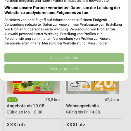
Gültig bis Fr. 14.08.
Gültig bis Mi. 12.08.
Partnern mitgeteilt und haben keinen Einfluss auf die Browserdaten.
Wir und unsere Partner verarbeiten Daten, um die Leistung der
Website zu analysieren und Folgendes zu tun:
Thomas Philipps
XXXLutz
Speichern von oder Zugriff auf Informationen auf einem Endgerät.
Verwendung reduzierter Daten zur Auswahl von Werbeanzeigen. Erstellung
von Profilen für personalisierte Werbung. Verwendung von Profilen zur
Auswahl personalisierter Werbung. Erstellung von Profilen zur
Personalisierung von Inhalten. Verwendung von Profilen zur Auswahl
personalisierter Inhalte. Messung der Werbeleistung. Messung der
Performance von Inhalten. Analyse von Zielgruppen durch Statistiken oder
Kombinationen von Daten aus verschiedenen Quellen. Entwicklung und
Verbesserung der Angebote. Verwendung reduzierter Daten zur Auswahl
Alle akzeptieren
von Inhalten.
Daten können außerhalb der Europäischen Union weitergegeben und in die
Nein, anpassen
USA gesendet werden.
Ihre Einwilligung und die cookie Richtlinie gelten ausschließlich für diese
Website/App.
Partnerliste anzeigen (1 IAB-Anbieter)
Wir nutzen Ihre Daten für folgende Zwecke:
38,8 km
42,4 km
IAB-Verarbeitungszwecke:
Angebote ab 10.08.
Wohnenpreishits
Gültig ab Mo. 10.08.
Gültig bis Fr. 14.08.
Speichern von oder Zugriff auf Informationen
auf einem Endgerät
XXXLutz
XXXLutz
Verwendung reduzierter Daten zur Auswahl von