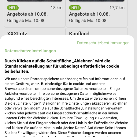
18 km
17,7 km
Angebote ab 10.08.
Angebote ab 10.08.
Gültig ab Mo. 10.08.
Gültig ab Mo. 10.08.
XXXLutz
Kaufland
Datenschutzbestimmungen
Datenschutzeinstellungen
Durch Klicken auf die Schaltfläche „Ablehnen“ wird die
Standardeinstellung nur für unbedingt erforderliche cookie
beibehalten.
Wir und unsere Partner speichern und/oder greifen auf Informationen auf
einem Gerät zu, wie z. B. eindeutige IDs in cookie und anderen
Browserspeichern, um personenbezogene Daten zu verarbeiten. Einige
Anbieter verarbeiten Ihre personenbezogenen Daten möglicherweise
aufgrund eines berechtigten Interesses. Um dem zu widersprechen, öffnen
Sie die „Einstellungen“. Sie können Ihre Einstellungen akzeptieren, ablehnen
oder verwalten, indem Sie auf die Schaltfläche „Einstellungen verwalten“
klicken oder jederzeit auf die Fingerabdruck-Schaltfläche in der linken
unteren Ecke der Website klicken. Um Ihre Einwilligung zu widerrufen,
klicken Sie auf den Fingerabdruck oder den Link in der Fußzeile der Website
42,4 km
15,2 km
und klicken Sie auf den Menüpunkt „Meine Daten“. Auf dieser Seite können
Mega Tage
Angebote ab 06.08.
Sie Ihre Einwilligung widerrufen. Diese Entscheidungen werden unseren