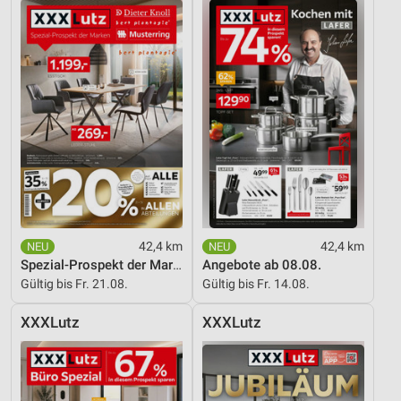
Werbeanzeigen
Erstellung von Profilen für personalisierte
Werbung
Verwendung von Profilen zur Auswahl
personalisierter Werbung
Erstellung von Profilen zur Personalisierung
von Inhalten
Verwendung von Profilen zur Auswahl
personalisierter Inhalte
42,4 km
42,4 km
Messung der Werbeleistung
Spezial-Prospekt der Marken
Angebote ab 08.08.
Gültig bis Fr. 21.08.
Gültig bis Fr. 14.08.
Messung der Performance von Inhalten
XXXLutz
XXXLutz
Analyse von Zielgruppen durch Statistiken oder
Kombinationen von Daten aus verschiedenen
Quellen
Entwicklung und Verbesserung der Angebote