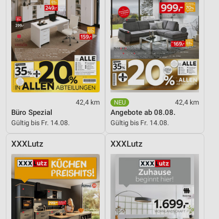
Verwendung reduzierter Daten zur Auswahl von
Inhalten
IAB-Besonderheiten:
Verwendung genauer Standortdaten
Geräte anhand von aktiv angeforderten
Informationen identifizieren
42,4 km
42,4 km
Nicht-IAB-Verarbeitungszwecke:
Büro Spezial
Angebote ab 08.08.
Notwendig
Gültig bis Fr. 14.08.
Gültig bis Fr. 14.08.
Performance
XXXLutz
XXXLutz
Funktional
Werbung