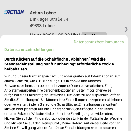
Action Lohne
Dinklager Straße 74
49393 Lohne
❯
Heute 09:00 - 20:00 Uhr |
Geschlossen
Datenschutzbestimmungen
350,80 km • Angebote: 1 Prospekt
Datenschutzeinstellungen
Durch Klicken auf die Schaltfläche „Ablehnen“ wird die
Thomas Philipps Lohne
Standardeinstellung nur für unbedingt erforderliche cookie
Im Gleisbogen 1
beibehalten.
49393 Lohne
Wir und unsere Partner speichern und/oder greifen auf Informationen auf
❯
einem Gerät zu, wie z. B. eindeutige IDs in cookie und anderen
Heute 09:00 - 17:00 Uhr |
Geschlossen
Browserspeichern, um personenbezogene Daten zu verarbeiten. Einige
Anbieter verarbeiten Ihre personenbezogenen Daten möglicherweise
350,15 km • Angebote: 1 Prospekt
aufgrund eines berechtigten Interesses. Um dem zu widersprechen, öffnen
Sie die „Einstellungen“. Sie können Ihre Einstellungen akzeptieren, ablehnen
oder verwalten, indem Sie auf die Schaltfläche „Einstellungen verwalten“
klicken oder jederzeit auf die Fingerabdruck-Schaltfläche in der linken
Netto Marken-Discount Lohne
unteren Ecke der Website klicken. Um Ihre Einwilligung zu widerrufen,
Christoph-Bernhard-Str. 3
klicken Sie auf den Fingerabdruck oder den Link in der Fußzeile der Website
und klicken Sie auf den Menüpunkt „Meine Daten“. Auf dieser Seite können
49393 Lohne
❯
Sie Ihre Einwilligung widerrufen. Diese Entscheidungen werden unseren