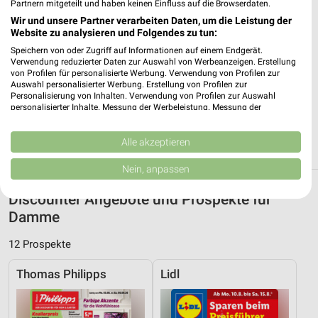
Partnern mitgeteilt und haben keinen Einfluss auf die Browserdaten.
Heute 07:00 - 21:00 Uhr |
Öffnet in 17 Min.
Wir und unsere Partner verarbeiten Daten, um die Leistung der
350,50 km • Angebote: 4 Prospekte
Website zu analysieren und Folgendes zu tun:
Speichern von oder Zugriff auf Informationen auf einem Endgerät.
Verwendung reduzierter Daten zur Auswahl von Werbeanzeigen. Erstellung
Netto Marken-Discount Lohne
von Profilen für personalisierte Werbung. Verwendung von Profilen zur
Auswahl personalisierter Werbung. Erstellung von Profilen zur
Landwehrstraße 83
Personalisierung von Inhalten. Verwendung von Profilen zur Auswahl
49393 Lohne
personalisierter Inhalte. Messung der Werbeleistung. Messung der
❯
Performance von Inhalten. Analyse von Zielgruppen durch Statistiken oder
Heute 07:00 - 21:00 Uhr |
Öffnet in 17 Min.
Kombinationen von Daten aus verschiedenen Quellen. Entwicklung und
Verbesserung der Angebote. Verwendung reduzierter Daten zur Auswahl
Alle akzeptieren
347,83 km • Angebote: 4 Prospekte
von Inhalten.
Daten können außerhalb der Europäischen Union weitergegeben und in die
Nein, anpassen
USA gesendet werden.
Ihre Einwilligung und die cookie Richtlinie gelten ausschließlich für diese
Discounter Angebote und Prospekte für
Website/App.
Damme
Partnerliste anzeigen (1 IAB-Anbieter)
Wir nutzen Ihre Daten für folgende Zwecke:
12 Prospekte
IAB-Verarbeitungszwecke:
Thomas Philipps
Lidl
Speichern von oder Zugriff auf Informationen
auf einem Endgerät