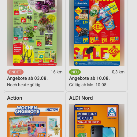
Verwendung reduzierter Daten zur Auswahl von
Werbeanzeigen
Erstellung von Profilen für personalisierte
Werbung
Verwendung von Profilen zur Auswahl
personalisierter Werbung
Erstellung von Profilen zur Personalisierung
von Inhalten
Verwendung von Profilen zur Auswahl
16 km
0,3 km
personalisierter Inhalte
Angebote ab 03.08.
Angebote ab 10.08.
Noch heute gültig
Gültig ab Mo. 10.08.
Messung der Werbeleistung
Action
ALDI Nord
Messung der Performance von Inhalten
Analyse von Zielgruppen durch Statistiken oder
Kombinationen von Daten aus verschiedenen
Quellen