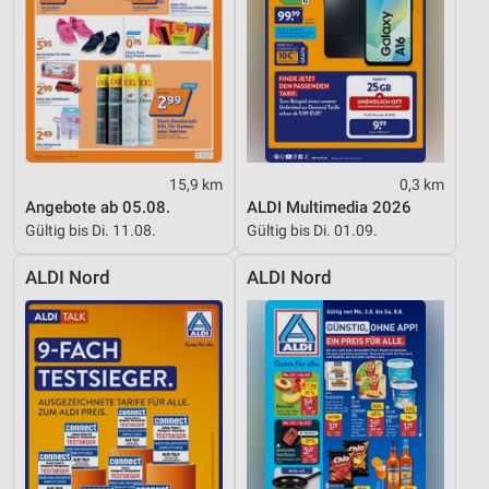
Entwicklung und Verbesserung der Angebote
Verwendung reduzierter Daten zur Auswahl von
Inhalten
IAB-Besonderheiten:
Verwendung genauer Standortdaten
Geräte anhand von aktiv angeforderten
15,9 km
0,3 km
Informationen identifizieren
Angebote ab 05.08.
ALDI Multimedia 2026
Gültig bis Di. 11.08.
Gültig bis Di. 01.09.
Nicht-IAB-Verarbeitungszwecke:
Notwendig
ALDI Nord
ALDI Nord
Performance
Funktional
Werbung