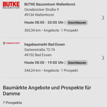
IAB-Verarbeitungszwecke:
BUTKE Bauzentrum Wallenhorst
Osnabrücker Straße 9
Speichern von oder Zugriff auf Informationen
auf einem Endgerät
49134 Wallenhorst
❯
Heute 08:00 - 20:00 Uhr |
Geschlossen
Verwendung reduzierter Daten zur Auswahl von
Werbeanzeigen
365,34 km • Angebote: 1 Prospekt
Erstellung von Profilen für personalisierte
Werbung
hagebaumarkt Bad Essen
Gartenstraße 72-74
Verwendung von Profilen zur Auswahl
49152 Bad Essen
personalisierter Werbung
❯
Heute 08:00 - 19:00 Uhr |
Geschlossen
Erstellung von Profilen zur Personalisierung
von Inhalten
344,24 km • Angebote: 1 Prospekt
Verwendung von Profilen zur Auswahl
personalisierter Inhalte
Baumärkte Angebote und Prospekte für
Damme
Messung der Werbeleistung
7 Prospekte
Messung der Performance von Inhalten