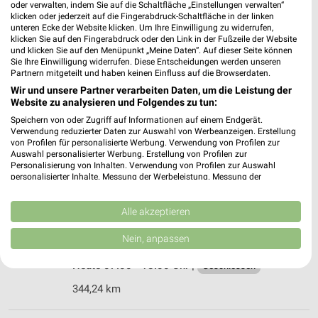
49610 Quakenbrück
oder verwalten, indem Sie auf die Schaltfläche „Einstellungen verwalten“
❯
klicken oder jederzeit auf die Fingerabdruck-Schaltfläche in der linken
Heute 08:00 - 19:00 Uhr |
Geschlossen
unteren Ecke der Website klicken. Um Ihre Einwilligung zu widerrufen,
klicken Sie auf den Fingerabdruck oder den Link in der Fußzeile der Website
367,81 km • Angebote: 1 Prospekt
und klicken Sie auf den Menüpunkt „Meine Daten“. Auf dieser Seite können
Sie Ihre Einwilligung widerrufen. Diese Entscheidungen werden unseren
Partnern mitgeteilt und haben keinen Einfluss auf die Browserdaten.
Wir und unsere Partner verarbeiten Daten, um die Leistung der
Bergmann Bau-Erlebniswelt Bersenbrück
Website zu analysieren und Folgendes zu tun:
Von-Klitzing-Straße 6
Speichern von oder Zugriff auf Informationen auf einem Endgerät.
49593 Bersenbrück
❯
Verwendung reduzierter Daten zur Auswahl von Werbeanzeigen. Erstellung
von Profilen für personalisierte Werbung. Verwendung von Profilen zur
Heute 07:00 - 17:30 Uhr |
Geschlossen
Auswahl personalisierter Werbung. Erstellung von Profilen zur
Personalisierung von Inhalten. Verwendung von Profilen zur Auswahl
368,37 km
personalisierter Inhalte. Messung der Werbeleistung. Messung der
Performance von Inhalten. Analyse von Zielgruppen durch Statistiken oder
Kombinationen von Daten aus verschiedenen Quellen. Entwicklung und
hbm Bad Essen
Verbesserung der Angebote. Verwendung reduzierter Daten zur Auswahl
Alle akzeptieren
von Inhalten.
Gartenstraße 72-74
Daten können außerhalb der Europäischen Union weitergegeben und in die
Nein, anpassen
49152 Bad Essen
USA gesendet werden.
❯
Ihre Einwilligung und die cookie Richtlinie gelten ausschließlich für diese
Heute 07:00 - 18:00 Uhr |
Geschlossen
Website/App.
344,24 km
Partnerliste anzeigen (1 IAB-Anbieter)
Wir nutzen Ihre Daten für folgende Zwecke: