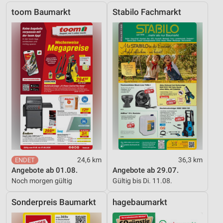
toom Baumarkt
Stabilo Fachmarkt
Analyse von Zielgruppen durch Statistiken oder
Kombinationen von Daten aus verschiedenen
Quellen
Entwicklung und Verbesserung der Angebote
Verwendung reduzierter Daten zur Auswahl von
Inhalten
IAB-Besonderheiten:
Verwendung genauer Standortdaten
Geräte anhand von aktiv angeforderten
Informationen identifizieren
Nicht-IAB-Verarbeitungszwecke:
24,6 km
36,3 km
Angebote ab 01.08.
Angebote ab 29.07.
Notwendig
Noch morgen gültig
Gültig bis Di. 11.08.
Performance
Sonderpreis Baumarkt
hagebaumarkt
Funktional