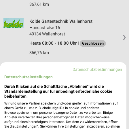
367,61 km
Kolde Gartentechnik Wallenhorst
Hansastraße 16
49134 Wallenhorst
❯
Heute 08:00 - 18:00 Uhr |
Geschlossen
366,76 km
Datenschutzbestimmungen
Stavermann Wallenhorst
Ruller Straße 2
Datenschutzeinstellungen
49134 Wallenhorst
❯
Durch Klicken auf die Schaltfläche „Ablehnen“ wird die
Standardeinstellung nur für unbedingt erforderliche cookie
Heute 08:00 - 18:30 Uhr |
Geschlossen
beibehalten.
365,19 km
Wir und unsere Partner speichern und/oder greifen auf Informationen auf
einem Gerät zu, wie z. B. eindeutige IDs in cookie und anderen
Browserspeichern, um personenbezogene Daten zu verarbeiten. Einige
Anbieter verarbeiten Ihre personenbezogenen Daten möglicherweise
hagebaumarkt Quakenbrück
aufgrund eines berechtigten Interesses. Um dem zu widersprechen, öffnen
Badberger Str. 25
Sie die „Einstellungen“. Sie können Ihre Einstellungen akzeptieren, ablehnen