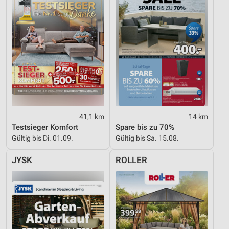
Entwicklung und Verbesserung der Angebote
Verwendung reduzierter Daten zur Auswahl von
Inhalten
IAB-Besonderheiten:
Verwendung genauer Standortdaten
Geräte anhand von aktiv angeforderten
Informationen identifizieren
Nicht-IAB-Verarbeitungszwecke:
41,1 km
14 km
Testsieger Komfort
Spare bis zu 70%
Notwendig
Gültig bis Di. 01.09.
Gültig bis Sa. 15.08.
Performance
JYSK
ROLLER
Funktional
Werbung