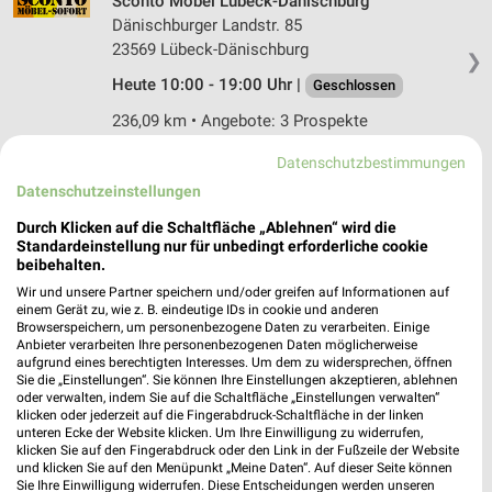
Sconto Möbel Lübeck-Dänischburg
Dänischburger Landstr. 85
23569 Lübeck-Dänischburg
❯
Heute 10:00 - 19:00 Uhr |
Geschlossen
236,09 km • Angebote: 3 Prospekte
Datenschutzbestimmungen
Polster Aktuell Lübeck
Datenschutzeinstellungen
Dänischburger Landstrasse 79-81
Durch Klicken auf die Schaltfläche „Ablehnen“ wird die
23569 Lübeck
❯
Standardeinstellung nur für unbedingt erforderliche cookie
beibehalten.
Heute 10:00 - 19:00 Uhr |
Geschlossen
Wir und unsere Partner speichern und/oder greifen auf Informationen auf
235,69 km • Angebote: 2 Prospekte
einem Gerät zu, wie z. B. eindeutige IDs in cookie und anderen
Browserspeichern, um personenbezogene Daten zu verarbeiten. Einige
Anbieter verarbeiten Ihre personenbezogenen Daten möglicherweise
aufgrund eines berechtigten Interesses. Um dem zu widersprechen, öffnen
IKEA Lübeck
Sie die „Einstellungen“. Sie können Ihre Einstellungen akzeptieren, ablehnen
Dänischburger Landstraße 79-81
oder verwalten, indem Sie auf die Schaltfläche „Einstellungen verwalten“
klicken oder jederzeit auf die Fingerabdruck-Schaltfläche in der linken
23569 Lübeck
❯
unteren Ecke der Website klicken. Um Ihre Einwilligung zu widerrufen,
klicken Sie auf den Fingerabdruck oder den Link in der Fußzeile der Website
Heute 10:00 - 19:00 Uhr |
Geschlossen
und klicken Sie auf den Menüpunkt „Meine Daten“. Auf dieser Seite können
Sie Ihre Einwilligung widerrufen. Diese Entscheidungen werden unseren
235,76 km