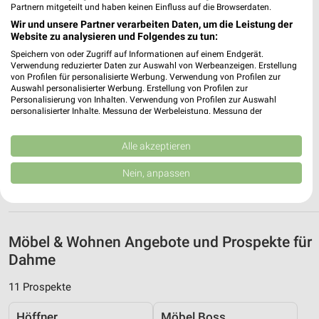
Partnern mitgeteilt und haben keinen Einfluss auf die Browserdaten.
Wir und unsere Partner verarbeiten Daten, um die Leistung der
Website zu analysieren und Folgendes zu tun:
Raumausstatter Trage Lübeck
Speichern von oder Zugriff auf Informationen auf einem Endgerät.
Wesloer Strasse 11
❯
Verwendung reduzierter Daten zur Auswahl von Werbeanzeigen. Erstellung
23568 Lübeck
von Profilen für personalisierte Werbung. Verwendung von Profilen zur
Auswahl personalisierter Werbung. Erstellung von Profilen zur
230,90 km
Personalisierung von Inhalten. Verwendung von Profilen zur Auswahl
personalisierter Inhalte. Messung der Werbeleistung. Messung der
Performance von Inhalten. Analyse von Zielgruppen durch Statistiken oder
Kombinationen von Daten aus verschiedenen Quellen. Entwicklung und
Raumausstatter Trage Bad Schwartau
Verbesserung der Angebote. Verwendung reduzierter Daten zur Auswahl
Alle akzeptieren
Bahnhofstraße 2
von Inhalten.
❯
23611 Bad Schwartau
Daten können außerhalb der Europäischen Union weitergegeben und in die
Nein, anpassen
USA gesendet werden.
237,98 km
Ihre Einwilligung und die cookie Richtlinie gelten ausschließlich für diese
Website/App.
Partnerliste anzeigen (1 IAB-Anbieter)
Möbel & Wohnen Angebote und Prospekte für
Wir nutzen Ihre Daten für folgende Zwecke:
Dahme
IAB-Verarbeitungszwecke:
Speichern von oder Zugriff auf Informationen
11 Prospekte
auf einem Endgerät
Höffner
Möbel Boss