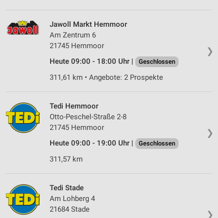
Speichern von oder Zugriff auf Informationen
auf einem Endgerät
Jawoll Markt Hemmoor
Am Zentrum 6
Verwendung reduzierter Daten zur Auswahl von
21745 Hemmoor
Werbeanzeigen
❯
Heute 09:00 - 18:00 Uhr |
Geschlossen
Erstellung von Profilen für personalisierte
Werbung
311,61 km • Angebote: 2 Prospekte
Verwendung von Profilen zur Auswahl
personalisierter Werbung
Tedi Hemmoor
Otto-Peschel-Straße 2-8
Erstellung von Profilen zur Personalisierung
21745 Hemmoor
❯
von Inhalten
Heute 09:00 - 19:00 Uhr |
Geschlossen
Verwendung von Profilen zur Auswahl
311,57 km
personalisierter Inhalte
Messung der Werbeleistung
Tedi Stade
Am Lohberg 4
Messung der Performance von Inhalten
21684 Stade
❯