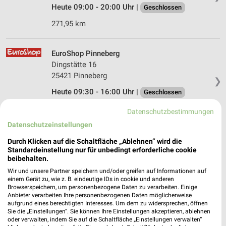
Heute 09:00 - 20:00 Uhr |
Geschlossen
271,95 km
EuroShop Pinneberg
Dingstätte 16
25421 Pinneberg
❯
Heute 09:30 - 16:00 Uhr |
Geschlossen
272,18 km • Angebote: 1 Prospekt
Datenschutzbestimmungen
Datenschutzeinstellungen
Tedi Pinneberg
Durch Klicken auf die Schaltfläche „Ablehnen“ wird die
Fahltskamp 6
Standardeinstellung nur für unbedingt erforderliche cookie
beibehalten.
25421 Pinneberg
❯
Wir und unsere Partner speichern und/oder greifen auf Informationen auf
Heute 09:00 - 20:00 Uhr |
Geschlossen
einem Gerät zu, wie z. B. eindeutige IDs in cookie und anderen
Browserspeichern, um personenbezogene Daten zu verarbeiten. Einige
272,02 km
Anbieter verarbeiten Ihre personenbezogenen Daten möglicherweise
aufgrund eines berechtigten Interesses. Um dem zu widersprechen, öffnen
Sie die „Einstellungen“. Sie können Ihre Einstellungen akzeptieren, ablehnen
oder verwalten, indem Sie auf die Schaltfläche „Einstellungen verwalten“
Jawoll Markt Stade