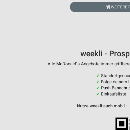
Messung der Performance von Inhalten
WEITERE 
Analyse von Zielgruppen durch Statistiken oder Kombinationen 
Quellen
Entwicklung und Verbesserung der Angebote
Verwendung reduzierter Daten zur Auswahl von Inhalten
weekli - Pros
IAB-Besonderheiten:
Verwendung genauer Standortdaten
Alle McDonald´s Angebote immer griffberei
Geräte anhand von aktiv angeforderten Informationen identifizie
✔
Standortgenau
✔
Folge deinem L
Nicht-IAB-Verarbeitungszwecke:
✔
Push-Benachric
Notwendig
✔
Einkaufsliste -
Performance
Nutze weekli auch mobil –
Funktional
Werbung