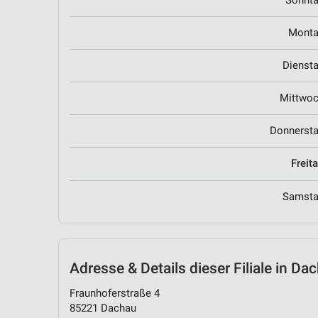
Sonnt
Mont
Dienst
Mittwo
Donnerst
Freit
Samst
Adresse & Details
dieser Filiale in Da
Fraunhoferstraße 4
85221 Dachau