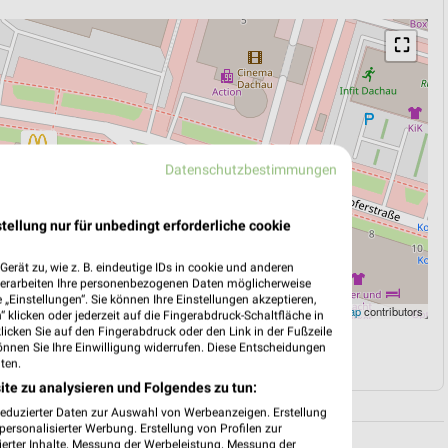
⛶
Datenschutzbestimmungen
tellung nur für unbedingt erforderliche cookie
erät zu, wie z. B. eindeutige IDs in cookie und anderen
verarbeiten Ihre personenbezogenen Daten möglicherweise
„Einstellungen“. Sie können Ihre Einstellungen akzeptieren,
Leaflet
|
©
OpenStreetMap
contributors
 klicken oder jederzeit auf die Fingerabdruck-Schaltfläche in
klicken Sie auf den Fingerabdruck oder den Link in der Fußzeile
önnen Sie Ihre Einwilligung widerrufen. Diese Entscheidungen
N
NAVIGATION MIT GOOGLE/IOS MAPS
ten.
ite zu analysieren und Folgendes zu tun:
reduzierter Daten zur Auswahl von Werbeanzeigen. Erstellung
ersonalisierter Werbung. Erstellung von Profilen zur
ierter Inhalte. Messung der Werbeleistung. Messung der