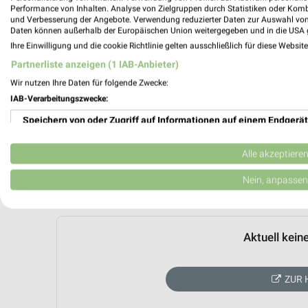
Performance von Inhalten. Analyse von Zielgruppen durch Statistiken oder Kom
und Verbesserung der Angebote. Verwendung reduzierter Daten zur Auswahl von
Daten können außerhalb der Europäischen Union weitergegeben und in die USA 
Ihre Einwilligung und die cookie Richtlinie gelten ausschließlich für diese Websit
Partnerliste anzeigen (1 IAB-Anbieter)
Wir nutzen Ihre Daten für folgende Zwecke:
IAB-Verarbeitungszwecke:
Speichern von oder Zugriff auf Informationen auf einem Endgerät
Verwendung reduzierter Daten zur Auswahl von Werbeanzeigen
Alle akzeptiere
Erstellung von Profilen für personalisierte Werbung
Nein, anpassen
Verwendung von Profilen zur Auswahl personalisierter Werbung
Erstellung von Profilen zur Personalisierung von Inhalten
Aktuell kein
Verwendung von Profilen zur Auswahl personalisierter Inhalte
ZUR 
Messung der Werbeleistung