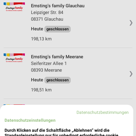
Ernsting's family Glauchau
Leipziger Str. 84
08371 Glauchau
❯
Heute
geschlossen
198,13 km
Ernsting's family Meerane
Seiferitzer Allee 1
08393 Meerane
❯
Heute
geschlossen
198,51 km
Ernsting's family Hohenstein-Ernstthal
Datenschutzbestimmungen
Schulstr. 11
Datenschutzeinstellungen
09337 Hohenstein-Ernstthal
❯
Durch Klicken auf die Schaltfläche „Ablehnen“ wird die
Heute
geschlossen
Standardeinstellung nur für unbedingt erforderliche cookie