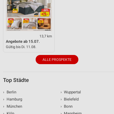
13,7 km
Angebote ab 15.07.
Gültig bis Di. 11.08.
ALLE PROSPEKTE
Top Städte
›
Berlin
›
Wuppertal
›
Hamburg
›
Bielefeld
›
München
›
Bonn
›
Köln
›
Mannheim