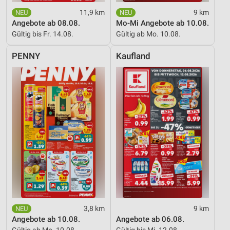
11,9 km
9 km
Notwendig
Angebote ab 08.08.
Mo-Mi Angebote ab 10.08.
Performance
Gültig bis Fr. 14.08.
Gültig ab Mo. 10.08.
Funktional
PENNY
Kaufland
Werbung
3,8 km
9 km
Angebote ab 10.08.
Angebote ab 06.08.
Gültig ab Mo. 10.08.
Gültig bis Mi. 12.08.