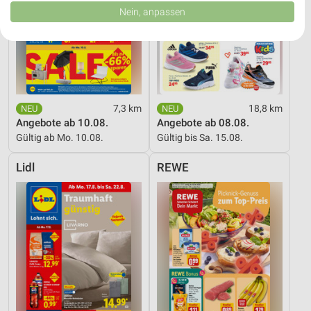
Daten können außerhalb der Europäischen Union weitergegeben und in die
Nein, anpassen
USA gesendet werden.
Ihre Einwilligung und die cookie Richtlinie gelten ausschließlich für diese
Website/App.
Partnerliste anzeigen (1 IAB-Anbieter)
Wir nutzen Ihre Daten für folgende Zwecke:
IAB-Verarbeitungszwecke:
7,3 km
18,8 km
Speichern von oder Zugriff auf Informationen
Angebote ab 10.08.
Angebote ab 08.08.
auf einem Endgerät
Gültig ab Mo. 10.08.
Gültig bis Sa. 15.08.
Verwendung reduzierter Daten zur Auswahl von
Lidl
REWE
Werbeanzeigen
Erstellung von Profilen für personalisierte
Werbung
Verwendung von Profilen zur Auswahl
personalisierter Werbung
Erstellung von Profilen zur Personalisierung
von Inhalten