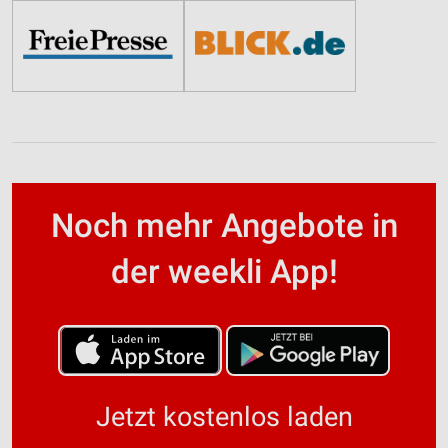
Noch mehr Angebote in
der weekli App!
Jetzt kostenlos laden