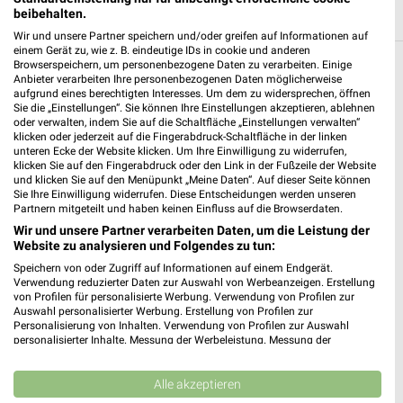
beibehalten.
197,10 km
Wir und unsere Partner speichern und/oder greifen auf Informationen auf
einem Gerät zu, wie z. B. eindeutige IDs in cookie und anderen
Browserspeichern, um personenbezogene Daten zu verarbeiten. Einige
Spielwaren Filialen in Crinitzberg
Anbieter verarbeiten Ihre personenbezogenen Daten möglicherweise
aufgrund eines berechtigten Interesses. Um dem zu widersprechen, öffnen
Egal ob Ernsting's family oder viele mehr in Crinitzberg und
Sie die „Einstellungen“. Sie können Ihre Einstellungen akzeptieren, ablehnen
Umgebung findest Du alles zum Thema Spielwaren. Finde hier
oder verwalten, indem Sie auf die Schaltfläche „Einstellungen verwalten“
klicken oder jederzeit auf die Fingerabdruck-Schaltfläche in der linken
Filialen und Öffnungszeiten.
unteren Ecke der Website klicken. Um Ihre Einwilligung zu widerrufen,
klicken Sie auf den Fingerabdruck oder den Link in der Fußzeile der Website
Aktuelle Prospekte für Crinitzberg und
und klicken Sie auf den Menüpunkt „Meine Daten“. Auf dieser Seite können
Sie Ihre Einwilligung widerrufen. Diese Entscheidungen werden unseren
Umgebung
Partnern mitgeteilt und haben keinen Einfluss auf die Browserdaten.
Wir und unsere Partner verarbeiten Daten, um die Leistung der
15 Prospekte
Website zu analysieren und Folgendes zu tun:
Speichern von oder Zugriff auf Informationen auf einem Endgerät.
Lidl
SIEMES Schuhcenter
Verwendung reduzierter Daten zur Auswahl von Werbeanzeigen. Erstellung
von Profilen für personalisierte Werbung. Verwendung von Profilen zur
Auswahl personalisierter Werbung. Erstellung von Profilen zur
Personalisierung von Inhalten. Verwendung von Profilen zur Auswahl
personalisierter Inhalte. Messung der Werbeleistung. Messung der
Performance von Inhalten. Analyse von Zielgruppen durch Statistiken oder
Kombinationen von Daten aus verschiedenen Quellen. Entwicklung und
Verbesserung der Angebote. Verwendung reduzierter Daten zur Auswahl
Alle akzeptieren
von Inhalten.