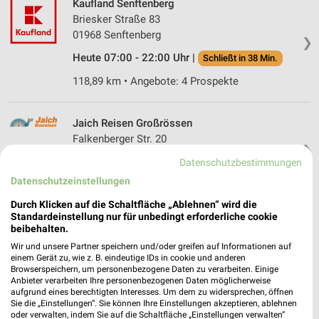
Kaufland Senftenberg
Briesker Straße 83
01968 Senftenberg
❯
Heute 07:00 - 22:00 Uhr |
Schließt in 38 Min.
118,89 km • Angebote: 4 Prospekte
Jaich Reisen Großrössen
Falkenberger Str. 20
❯
04895 Großrössen
Datenschutzbestimmungen
99,23 km
Datenschutzeinstellungen
Durch Klicken auf die Schaltfläche „Ablehnen“ wird die
Standardeinstellung nur für unbedingt erforderliche cookie
Filmnächte Schwarzkollm Hoyerswerda
beibehalten.
Koselbruch 22
❯
Wir und unsere Partner speichern und/oder greifen auf Informationen auf
02977 Hoyerswerda
einem Gerät zu, wie z. B. eindeutige IDs in cookie und anderen
Browserspeichern, um personenbezogene Daten zu verarbeiten. Einige
131,64 km
Anbieter verarbeiten Ihre personenbezogenen Daten möglicherweise
aufgrund eines berechtigten Interesses. Um dem zu widersprechen, öffnen
Sie die „Einstellungen“. Sie können Ihre Einstellungen akzeptieren, ablehnen
Tourismus Marketing Gesellschaft Sachsen
oder verwalten, indem Sie auf die Schaltfläche „Einstellungen verwalten“