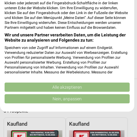
klicken oder jederzeit auf die Fingerabdruck-Schaltfläche in der linken
mbH Dresden
unteren Ecke der Website klicken. Um Ihre Einwilligung zu widerrufen,
Bautzner Straße 45/47
❯
klicken Sie auf den Fingerabdruck oder den Link in der Fußzeile der Website
und klicken Sie auf den Menüpunkt „Meine Daten“. Auf dieser Seite können
01099 Dresden
Sie Ihre Einwilligung widerrufen. Diese Entscheidungen werden unseren
Partnern mitgeteilt und haben keinen Einfluss auf die Browserdaten.
163,78 km
Wir und unsere Partner verarbeiten Daten, um die Leistung der
Website zu analysieren und Folgendes zu tun:
Filmnächte am Elbufer Dresden
Speichern von oder Zugriff auf Informationen auf einem Endgerät.
Verwendung reduzierter Daten zur Auswahl von Werbeanzeigen. Erstellung
Königsufer
❯
von Profilen für personalisierte Werbung. Verwendung von Profilen zur
01097 Dresden
Auswahl personalisierter Werbung. Erstellung von Profilen zur
Personalisierung von Inhalten. Verwendung von Profilen zur Auswahl
164,42 km
personalisierter Inhalte. Messung der Werbeleistung. Messung der
Performance von Inhalten. Analyse von Zielgruppen durch Statistiken oder
Kombinationen von Daten aus verschiedenen Quellen. Entwicklung und
Verbesserung der Angebote. Verwendung reduzierter Daten zur Auswahl
Alle akzeptieren
Reisen & Tourismus Angebote und Prospekte
von Inhalten.
Daten können außerhalb der Europäischen Union weitergegeben und in die
für Crinitz
Nein, anpassen
USA gesendet werden.
Ihre Einwilligung und die cookie Richtlinie gelten ausschließlich für diese
3 Prospekte
Website/App.
Partnerliste anzeigen (1 IAB-Anbieter)
Kaufland
Kaufland
Wir nutzen Ihre Daten für folgende Zwecke:
IAB-Verarbeitungszwecke: