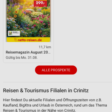
Analyse von Zielgruppen durch Statistiken oder
Kombinationen von Daten aus verschiedenen
Quellen
Entwicklung und Verbesserung der Angebote
Verwendung reduzierter Daten zur Auswahl von
Inhalten
IAB-Besonderheiten:
11,7 km
Verwendung genauer Standortdaten
Reisemagazin August 2026
Gültig bis Mo. 31.08.
Geräte anhand von aktiv angeforderten
Informationen identifizieren
ALLE PROSPEKTE
Nicht-IAB-Verarbeitungszwecke:
Notwendig
Reisen & Tourismus Filialen in Crinitz
Performance
Hier findest Du aktuelle Filialen und Öffnungszeiten von z.B.
Funktional
Kaufland, BigXtra und Urlaub in Österreich, rund um das Thema
Reisen & Tourismus in der Nähe von Crinitz.