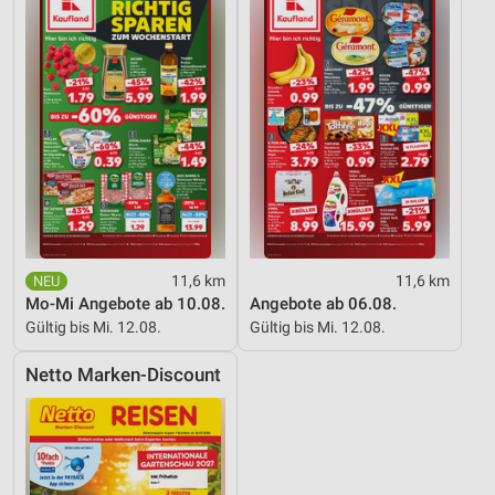
Speichern von oder Zugriff auf Informationen
auf einem Endgerät
Verwendung reduzierter Daten zur Auswahl von
Werbeanzeigen
Erstellung von Profilen für personalisierte
Werbung
Verwendung von Profilen zur Auswahl
personalisierter Werbung
11,6 km
11,6 km
Erstellung von Profilen zur Personalisierung
Mo-Mi Angebote ab 10.08.
Angebote ab 06.08.
von Inhalten
Gültig bis Mi. 12.08.
Gültig bis Mi. 12.08.
Verwendung von Profilen zur Auswahl
personalisierter Inhalte
Netto Marken-Discount
Messung der Werbeleistung
Messung der Performance von Inhalten