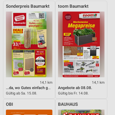
Analyse von Zielgruppen durch Statistiken oder
Kombinationen von Daten aus verschiedenen
Sonderpreis Baumarkt
toom Baumarkt
Quellen
Entwicklung und Verbesserung der Angebote
Verwendung reduzierter Daten zur Auswahl von
Inhalten
IAB-Besonderheiten:
Verwendung genauer Standortdaten
Geräte anhand von aktiv angeforderten
Informationen identifizieren
Nicht-IAB-Verarbeitungszwecke:
14,1 km
14,1 km
Notwendig
...da, wo Gutes einfach günstiger ist!
Angebote ab 08.08.
Gültig ab Sa. 15.08.
Gültig bis Fr. 14.08.
Performance
OBI
BAUHAUS
Funktional
Werbung