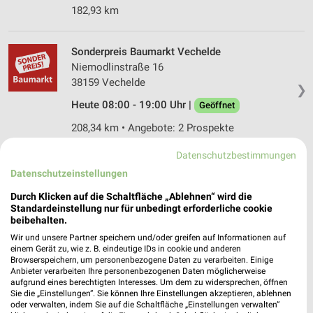
182,93 km
Sonderpreis Baumarkt Vechelde
Niemodlinstraße 16
38159 Vechelde
❯
Heute 08:00 - 19:00 Uhr |
Geöffnet
208,34 km • Angebote: 2 Prospekte
Datenschutzbestimmungen
Globus Baumarkt Wolfsburg
Datenschutzeinstellungen
Wolfsburger Landstraße 7
Durch Klicken auf die Schaltfläche „Ablehnen“ wird die
38442 Wolfsburg
❯
Standardeinstellung nur für unbedingt erforderliche cookie
beibehalten.
Heute 08:00 - 20:00 Uhr |
Geöffnet
Wir und unsere Partner speichern und/oder greifen auf Informationen auf
181,87 km • Angebote: 1 Prospekt
einem Gerät zu, wie z. B. eindeutige IDs in cookie und anderen
Browserspeichern, um personenbezogene Daten zu verarbeiten. Einige
Anbieter verarbeiten Ihre personenbezogenen Daten möglicherweise
aufgrund eines berechtigten Interesses. Um dem zu widersprechen, öffnen
OBI Helmstedt
Sie die „Einstellungen“. Sie können Ihre Einstellungen akzeptieren, ablehnen
Werner-von-Siemens-Str. 6
oder verwalten, indem Sie auf die Schaltfläche „Einstellungen verwalten“