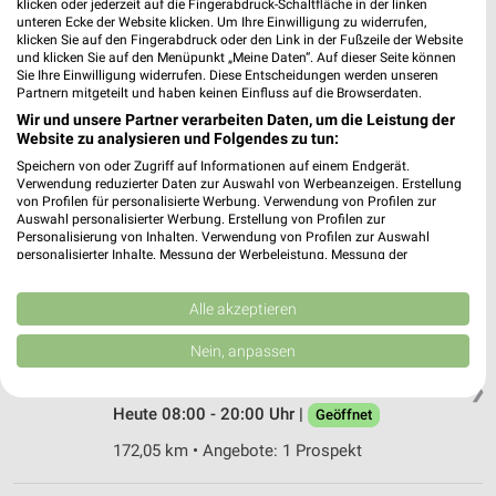
klicken oder jederzeit auf die Fingerabdruck-Schaltfläche in der linken
38350 Helmstedt
❯
unteren Ecke der Website klicken. Um Ihre Einwilligung zu widerrufen,
klicken Sie auf den Fingerabdruck oder den Link in der Fußzeile der Website
Heute 08:00 - 20:00 Uhr |
Geöffnet
und klicken Sie auf den Menüpunkt „Meine Daten“. Auf dieser Seite können
Sie Ihre Einwilligung widerrufen. Diese Entscheidungen werden unseren
166,72 km • Angebote: 1 Prospekt
Partnern mitgeteilt und haben keinen Einfluss auf die Browserdaten.
Wir und unsere Partner verarbeiten Daten, um die Leistung der
Website zu analysieren und Folgendes zu tun:
Globus Baumarkt Salzgitter
Speichern von oder Zugriff auf Informationen auf einem Endgerät.
Konrad-Adenauer-Straße 98
Verwendung reduzierter Daten zur Auswahl von Werbeanzeigen. Erstellung
38226 Salzgitter
❯
von Profilen für personalisierte Werbung. Verwendung von Profilen zur
Auswahl personalisierter Werbung. Erstellung von Profilen zur
Heute 08:00 - 20:00 Uhr |
Geöffnet
Personalisierung von Inhalten. Verwendung von Profilen zur Auswahl
personalisierter Inhalte. Messung der Werbeleistung. Messung der
211,86 km • Angebote: 1 Prospekt
Performance von Inhalten. Analyse von Zielgruppen durch Statistiken oder
Kombinationen von Daten aus verschiedenen Quellen. Entwicklung und
Verbesserung der Angebote. Verwendung reduzierter Daten zur Auswahl
Alle akzeptieren
von Inhalten.
toom Baumarkt Schöningen
Daten können außerhalb der Europäischen Union weitergegeben und in die
Nein, anpassen
Hoiersdorfer Straße 8
USA gesendet werden.
38364 Schöningen
Ihre Einwilligung und die cookie Richtlinie gelten ausschließlich für diese
❯
Website/App.
Heute 08:00 - 20:00 Uhr |
Geöffnet
Partnerliste anzeigen (1 IAB-Anbieter)
172,05 km • Angebote: 1 Prospekt
Wir nutzen Ihre Daten für folgende Zwecke:
IAB-Verarbeitungszwecke: