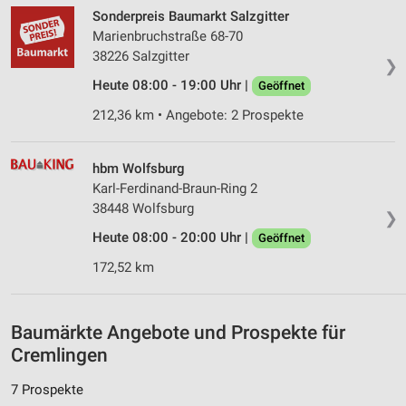
Sonderpreis Baumarkt Salzgitter
Speichern von oder Zugriff auf Informationen
Marienbruchstraße 68-70
auf einem Endgerät
38226 Salzgitter
❯
Verwendung reduzierter Daten zur Auswahl von
Heute 08:00 - 19:00 Uhr |
Geöffnet
Werbeanzeigen
212,36 km • Angebote: 2 Prospekte
Erstellung von Profilen für personalisierte
Werbung
hbm Wolfsburg
Verwendung von Profilen zur Auswahl
Karl-Ferdinand-Braun-Ring 2
personalisierter Werbung
38448 Wolfsburg
❯
Erstellung von Profilen zur Personalisierung
Heute 08:00 - 20:00 Uhr |
Geöffnet
von Inhalten
172,52 km
Verwendung von Profilen zur Auswahl
personalisierter Inhalte
Baumärkte Angebote und Prospekte für
Messung der Werbeleistung
Cremlingen
Messung der Performance von Inhalten
7 Prospekte