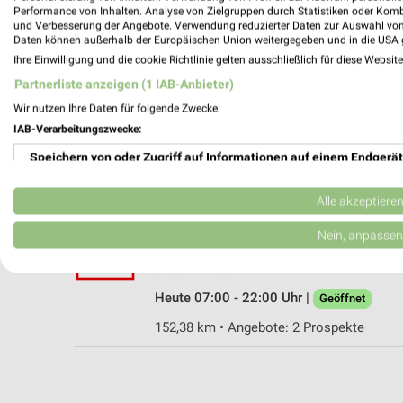
Performance von Inhalten. Analyse von Zielgruppen durch Statistiken oder Kom
und Verbesserung der Angebote. Verwendung reduzierter Daten zur Auswahl von
Daten können außerhalb der Europäischen Union weitergegeben und in die USA 
Ihre Einwilligung und die cookie Richtlinie gelten ausschließlich für diese Websit
Kaufland Meißen
Partnerliste anzeigen (1 IAB-Anbieter)
Niederauer Straße 43
Wir nutzen Ihre Daten für folgende Zwecke:
01662 Meißen
IAB-Verarbeitungszwecke:
Heute 07:00 - 22:00 Uhr |
Geöffnet
Speichern von oder Zugriff auf Informationen auf einem Endgerät
150,51 km • Angebote: 2 Prospekte
Verwendung reduzierter Daten zur Auswahl von Werbeanzeigen
Alle akzeptiere
Kaufland Meißen
Erstellung von Profilen für personalisierte Werbung
Nein, anpassen
Schützestraße 1
Verwendung von Profilen zur Auswahl personalisierter Werbung
01662 Meißen
Heute 07:00 - 22:00 Uhr |
Geöffnet
Erstellung von Profilen zur Personalisierung von Inhalten
152,38 km • Angebote: 2 Prospekte
Verwendung von Profilen zur Auswahl personalisierter Inhalte
Messung der Werbeleistung