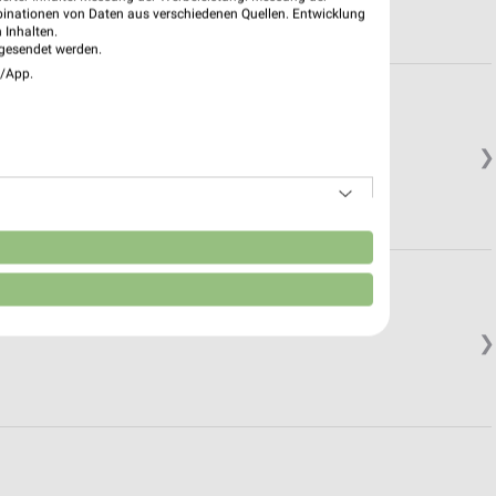
binationen von Daten aus verschiedenen Quellen. Entwicklung
 Inhalten.
gesendet werden.
e/App.
❯
n
❯