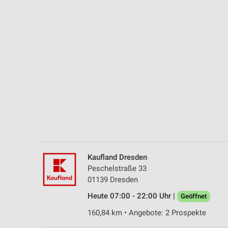
Messung der Performance von Inhalten
Analyse von Zielgruppen durch Statistiken oder Kombinationen 
Quellen
Entwicklung und Verbesserung der Angebote
Verwendung reduzierter Daten zur Auswahl von Inhalten
IAB-Besonderheiten:
Verwendung genauer Standortdaten
Geräte anhand von aktiv angeforderten Informationen identifizie
Nicht-IAB-Verarbeitungszwecke:
Kaufland Dresden
Notwendig
Peschelstraße 33
01139 Dresden
Performance
Heute 07:00 - 22:00 Uhr |
Geöffnet
Funktional
160,84 km • Angebote: 2 Prospekte
Werbung