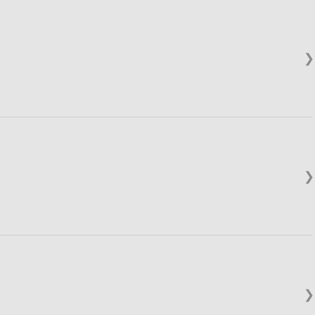
❯
❯
❯