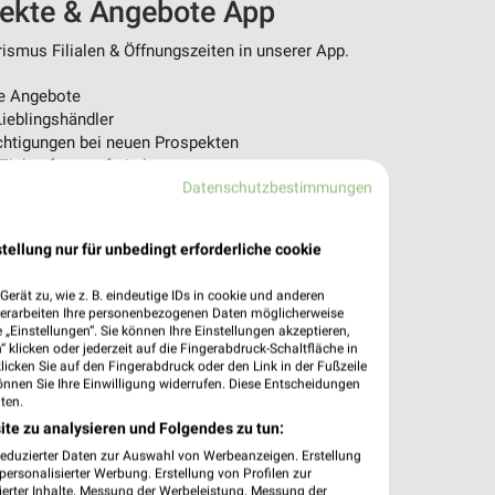
pekte & Angebote App
ismus Filialen & Öffnungszeiten in unserer App.
e Angebote
ieblingshändler
htigungen bei neuen Prospekten
 Einkauf stressfrei planen
Datenschutzbestimmungen
 App jetzt laden oder QR-Code scannen.
tellung nur für unbedingt erforderliche cookie
erät zu, wie z. B. eindeutige IDs in cookie und anderen
verarbeiten Ihre personenbezogenen Daten möglicherweise
„Einstellungen“. Sie können Ihre Einstellungen akzeptieren,
 klicken oder jederzeit auf die Fingerabdruck-Schaltfläche in
klicken Sie auf den Fingerabdruck oder den Link in der Fußzeile
önnen Sie Ihre Einwilligung widerrufen. Diese Entscheidungen
ten.
ite zu analysieren und Folgendes zu tun:
reduzierter Daten zur Auswahl von Werbeanzeigen. Erstellung
ersonalisierter Werbung. Erstellung von Profilen zur
ierter Inhalte. Messung der Werbeleistung. Messung der