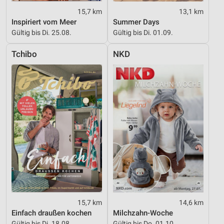
Inhalten
15,7 km
13,1 km
IAB-Besonderheiten:
Inspiriert vom Meer
Summer Days
Gültig bis Di. 25.08.
Gültig bis Di. 01.09.
Verwendung genauer Standortdaten
Geräte anhand von aktiv angeforderten
Tchibo
NKD
Informationen identifizieren
Nicht-IAB-Verarbeitungszwecke:
Notwendig
Performance
Funktional
Werbung
15,7 km
14,6 km
Einfach draußen kochen
Milchzahn-Woche
Gültig bis Di. 18.08.
Gültig bis Do. 01.10.