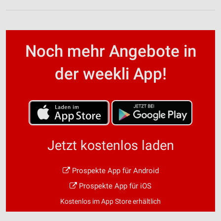
Noch mehr Angebote in
der weekli App!
Jetzt kostenlos laden
Prospekte App für Android
Prospekte App für iOS
Kostenlos im App Store erhältlich