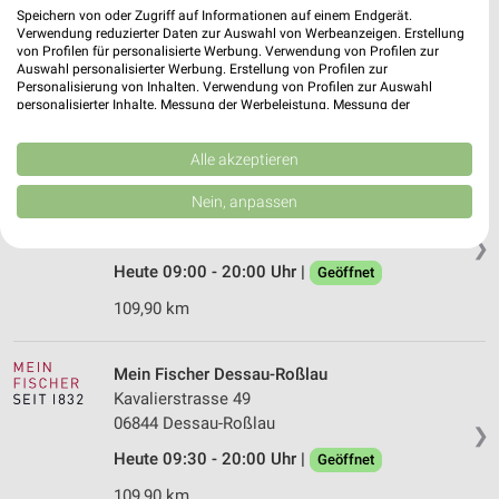
Takko Fashion Dessau-Roßlau
Speichern von oder Zugriff auf Informationen auf einem Endgerät.
Luchplatz 1
Verwendung reduzierter Daten zur Auswahl von Werbeanzeigen. Erstellung
06862 Dessau-Roßlau
von Profilen für personalisierte Werbung. Verwendung von Profilen zur
❯
Auswahl personalisierter Werbung. Erstellung von Profilen zur
Heute 09:00 - 19:00 Uhr |
Geöffnet
Personalisierung von Inhalten. Verwendung von Profilen zur Auswahl
personalisierter Inhalte. Messung der Werbeleistung. Messung der
106,35 km
Performance von Inhalten. Analyse von Zielgruppen durch Statistiken oder
Kombinationen von Daten aus verschiedenen Quellen. Entwicklung und
Verbesserung der Angebote. Verwendung reduzierter Daten zur Auswahl
Alle akzeptieren
von Inhalten.
Pepco Dessau
Daten können außerhalb der Europäischen Union weitergegeben und in die
Nein, anpassen
Kavalierstraße 49
USA gesendet werden.
06844 Dessau
Ihre Einwilligung und die cookie Richtlinie gelten ausschließlich für diese
❯
Website/App.
Heute 09:00 - 20:00 Uhr |
Geöffnet
Partnerliste anzeigen (1 IAB-Anbieter)
109,90 km
Wir nutzen Ihre Daten für folgende Zwecke:
IAB-Verarbeitungszwecke:
Speichern von oder Zugriff auf Informationen
Mein Fischer Dessau-Roßlau
auf einem Endgerät
Kavalierstrasse 49
06844 Dessau-Roßlau
❯
Verwendung reduzierter Daten zur Auswahl von
Werbeanzeigen
Heute 09:30 - 20:00 Uhr |
Geöffnet
109,90 km