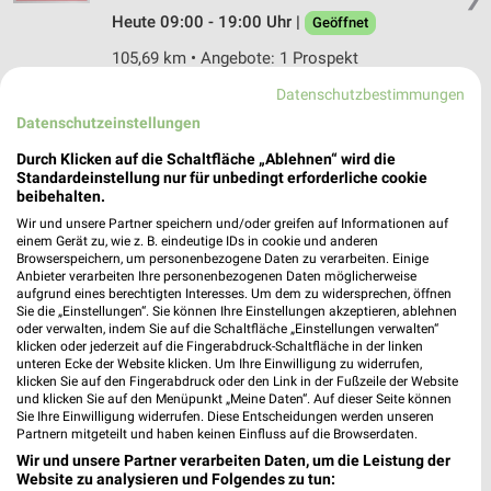
Heute 09:00 - 19:00 Uhr |
Geöffnet
105,69 km • Angebote: 1 Prospekt
Datenschutzbestimmungen
NKD Dessau-Roßlau
Datenschutzeinstellungen
Karl-Liebknecht-Str. 5
Durch Klicken auf die Schaltfläche „Ablehnen“ wird die
06862 Dessau-Roßlau
Standardeinstellung nur für unbedingt erforderliche cookie
❯
beibehalten.
Heute 09:00 - 19:00 Uhr |
Geöffnet
Wir und unsere Partner speichern und/oder greifen auf Informationen auf
105,69 km • Angebote: 2 Prospekte
einem Gerät zu, wie z. B. eindeutige IDs in cookie und anderen
Browserspeichern, um personenbezogene Daten zu verarbeiten. Einige
Anbieter verarbeiten Ihre personenbezogenen Daten möglicherweise
aufgrund eines berechtigten Interesses. Um dem zu widersprechen, öffnen
Ernsting's family Roßlau
Sie die „Einstellungen“. Sie können Ihre Einstellungen akzeptieren, ablehnen
oder verwalten, indem Sie auf die Schaltfläche „Einstellungen verwalten“
Luchplatz 2
klicken oder jederzeit auf die Fingerabdruck-Schaltfläche in der linken
06862 Roßlau
❯
unteren Ecke der Website klicken. Um Ihre Einwilligung zu widerrufen,
klicken Sie auf den Fingerabdruck oder den Link in der Fußzeile der Website
Heute 09:00 - 18:00 Uhr |
Geöffnet
und klicken Sie auf den Menüpunkt „Meine Daten“. Auf dieser Seite können
Sie Ihre Einwilligung widerrufen. Diese Entscheidungen werden unseren
106,35 km
Partnern mitgeteilt und haben keinen Einfluss auf die Browserdaten.
Wir und unsere Partner verarbeiten Daten, um die Leistung der
Website zu analysieren und Folgendes zu tun: